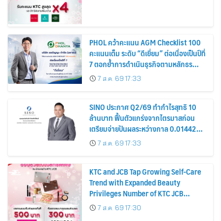
PHOL คว้าคะแนน AGM Checklist 100
คะแนนเต็ม ระดับ “ดีเยี่ยม” ต่อเนื่องเป็นปีที่
7 ตอกย้ำการดำเนินธุรกิจตามหลักธร
รมาภิบาล โปร่งใส สร้างความเชื่อมั่นผู้ถือ
7 ส.ค. 69 17:33
หุ้น
SINO ประกาศ Q2/69 ทำกำไรสุทธิ 10
ล้านบาท ฟื้นตัวแกร่งจากไตรมาสก่อน
เตรียมจ่ายปันผลระหว่างกาล 0.014423
บาทต่อหุ้น ครึ่งปีหลังมุ่งเติบโตต่อเนื่อง
7 ส.ค. 69 17:33
KTC and JCB Tap Growing Self-Care
Trend with Expanded Beauty
Privileges Number of KTC JCB
Cardmembers Spending on
7 ส.ค. 69 17:30
Cosmetics Rises 26%