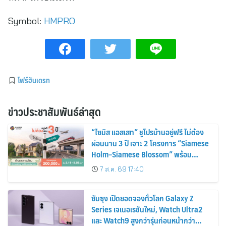
Symbol:
HMPRO
โฟร์ฮันเดรท
ข่าวประชาสัมพันธ์ล่าสุด
“ไซมิส แอสเสท” ชูโปรบ้านอยู่ฟรี ไม่ต้อง
ผ่อนนาน 3 ปี เจาะ 2 โครงการ “Siamese
Holm–Siamese Blossom” พร้อม
ส่วนลดและสิทธิพิเศษถึง 31 สิงหาคม
7 ส.ค. 69 17:40
2569
ซัมซุง เปิดยอดจองทั่วโลก Galaxy Z
Series เจเนอเรชันใหม่, Watch Ultra2
และ Watch9 สูงกว่ารุ่นก่อนหน้ากว่า