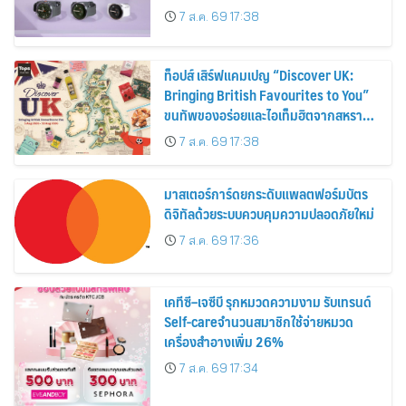
30%
7 ส.ค. 69 17:38
ท็อปส์ เสิร์ฟแคมเปญ “Discover UK:
Bringing British Favourites to You”
ขนทัพของอร่อยและไอเท็มฮิตจากสหราช
อาณาจักร ส่งตรงถึงมือตั้งแต่วันนี้ – 18
7 ส.ค. 69 17:38
สิงหาคมนี้
มาสเตอร์การ์ดยกระดับแพลตฟอร์มบัตร
ดิจิทัลด้วยระบบควบคุมความปลอดภัยใหม่
7 ส.ค. 69 17:36
เคทีซี–เจซีบี รุกหมวดความงาม รับเทรนด์
Self-careจำนวนสมาชิกใช้จ่ายหมวด
เครื่องสำอางเพิ่ม 26%
7 ส.ค. 69 17:34