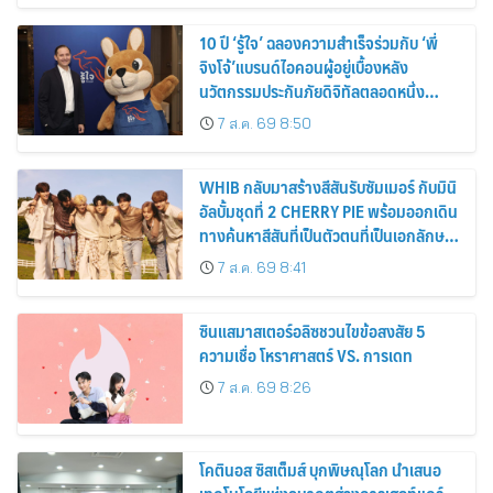
10 ปี ‘รู้ใจ’ ฉลองความสำเร็จร่วมกับ ‘พี่
จิงโจ้’แบรนด์ไอคอนผู้อยู่เบื้องหลัง
นวัตกรรมประกันภัยดิจิทัลตลอดหนึ่ง
ทศวรรษ
7 ส.ค. 69 8:50
WHIB กลับมาสร้างสีสันรับซัมเมอร์ กับมินิ
อัลบั้มชุดที่ 2 CHERRY PIE พร้อมออกเดิน
ทางค้นหาสีสันที่เป็นตัวตนที่เป็นเอกลักษณ์
ของตัวเอง
7 ส.ค. 69 8:41
ซินแสมาสเตอร์อลิซชวนไขข้อสงสัย 5
ความเชื่อ โหราศาสตร์ VS. การเดท
7 ส.ค. 69 8:26
โคตินอส ซิสเต็มส์ บุกพิษณุโลก นำเสนอ