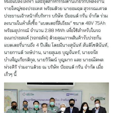
หม้อแปลงไฟฟ้า และอุตสาหกรรมด้านเกี่ยวกับพลังงาน
รายใหญ่ของประเทศ พร้อมด้วย นายอมฤต สุวรรณเศวต
ประธานเจ้าหน้าที่บริหาร บริษัท บียอนด์ กรีน จำกัด ร่วม
ลงนามในคำสั่งซื้อ “แบตเตอรี่ลิเธียม” ขนาด 48V 75Ah
พร้อมอุปกรณ์ จำนวน 2.88 MWh เพื่อใช้สำหรับในรถ
อเนกประสงค์ (รถกอล์ฟ) ด้วยคุณภาพสินค้ารับประกัน
แบตเตอรี่นานถึง 4 ปีเต็ม โดยมีนางสุนันท์ สันติโชตินันท์,
นายกานต์ วงษ์ปาน, นายสุเมธ บุญจันทร์, นายจรัส
บำเพ็ญเกียรติกุล, นายวิวัฒน์ บุญมาก และ นายณัตพล
พ่วงศิริ ร่วมงานด้วย ณ บริษัท บียอนด์ กรีน จำกัด เมื่อ
เร็วๆ นี้