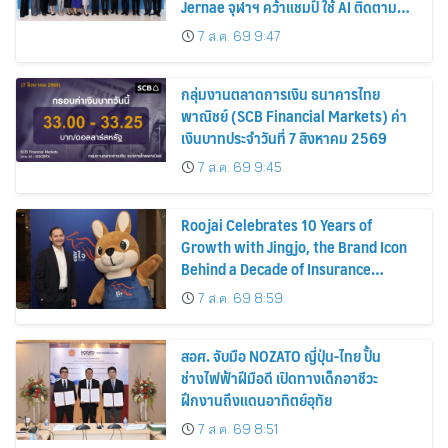
Jernae จุฬาฯ คว้าแชมป์ ใช้ AI ติดตาม
ทรัพย์สินสูญหาย
7 ส.ค. 69 9:47
กลุ่มงานตลาดการเงิน ธนาคารไทย
พาณิชย์ (SCB Financial Markets) ค่า
เงินบาทประจำวันที่ 7 สิงหาคม 2569
7 ส.ค. 69 9:45
Roojai Celebrates 10 Years of
Growth with Jingjo, the Brand Icon
Behind a Decade of Insurance
Innovation
7 ส.ค. 69 8:59
สอศ. จับมือ NOZATO ญี่ปุ่น-ไทย ปั้น
ช่างไฟฟ้าฝีมือดี เปิดทางเด็กอาชีวะ
ฝึกงานถึงแดนอาทิตย์อุทัย
7 ส.ค. 69 8:51