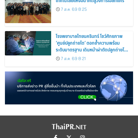
เทคโนโลยีแห่งอนาคตสู่วงการเฮลท์แคร์
7 ส.ค. 69 8:25
โรงพยาบาลไทยนครินทร์ โชว์ศักยภาพ
‘ศูนย์ปลูกถ่ายไต’ ตอกย้ำความพร้อม
ระดับมาตรฐาน เดินหน้าผ่าตัดปลูกถ่ายไต
สำเร็จ 2 รายพร้อมกัน จากผู้บริจาคอวัยวะ
7 ส.ค. 69 8:21
รายเดียวกัน