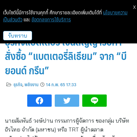
X
เว็บไซต์นี้มีการใช้งานคุกกี้ ศึกษารายละเอียดเพิ่มเติมได้ที่
นโยบายความ
เป็นส่วนตัว
และ
ข้อตกลงการใช้บริการ
เปิดศักราชใหม่ “ถิรไทย” บุกตลาด
ธุรกิจแบตเตอรี่ เซ็นสัญญารับคำ
รับทราบ
สั่งซื้อ “แบตเตอรี่ลิเธียม” จาก “บี
ยอนด์ กรีน”
ธุรกิจ
,
พลังงาน
14 ก.พ. 65 17:33
นายสัมพันธ์ วงษ์ปาน กรรมการผู้จัดการ ของกลุ่ม บริษัท
ถิรไทย จำกัด (มหาชน) หรือ TRT ผู้นำตลาด