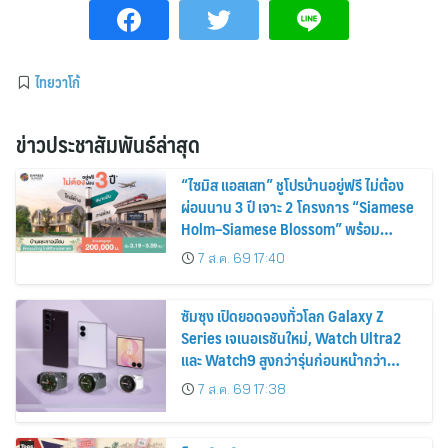
ไทยวาโก้
ข่าวประชาสัมพันธ์ล่าสุด
“ไซมิส แอสเสท” ชูโปรบ้านอยู่ฟรี ไม่ต้อง
ผ่อนนาน 3 ปี เจาะ 2 โครงการ “Siamese
Holm–Siamese Blossom” พร้อม
ส่วนลดและสิทธิพิเศษถึง 31 สิงหาคม
7 ส.ค. 69 17:40
2569
ซัมซุง เปิดยอดจองทั่วโลก Galaxy Z
Series เจเนอเรชันใหม่, Watch Ultra2
และ Watch9 สูงกว่ารุ่นก่อนหน้ากว่า
30%
7 ส.ค. 69 17:38