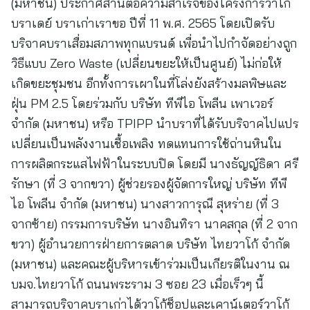
(มหาชน) ประกาศสานต่อความสำเร็จของโครงการวาโก้
บราเดย์ บราเก่าเราขอ ปีที่ 11 พ.ศ. 2565 โดยเปิดรับ
บริจาคบราเสื่อมสภาพทุกแบรนด์ เพื่อนำไปกำจัดอย่างถูก
วิธีแบบ Zero Waste (เปลี่ยนขยะให้เป็นศูนย์) ไม่ก่อให้
เกิดขยะชุมชน อีกทั้งการเผาในที่โล่งยังสร้างมลพิษและ
ฝุ่น PM 2.5 โดยร่วมกับ บริษัท ทีพีไอ โพลีน เพาเวอร์
จำกัด (มหาชน) หรือ TPIPP นำบราที่ได้รับบริจาคไปแปร
เปลี่ยนเป็นพลังงานเชื้อเพลิง ทดแทนการใช้ถ่านหินใน
การผลิตกระแสไฟฟ้าในระบบปิด โดยมี นางธัญญ์ธิดา ศรี
รักษา (ที่ 3 จากขวา) ผู้ช่วยรองผู้จัดการใหญ่ บริษัท ทีพี
ไอ โพลีน จำกัด (มหาชน) นางสาวการุณี สุหร่าย (ที่ 3
จากซ้าย) กรรมการบริษัท นางอินทิรา นาคสกุล (ที่ 2 จาก
ขวา) ผู้อำนวยการฝ่ายการตลาด บริษัท ไทยวาโก้ จำกัด
(มหาชน) และคณะผู้บริหารเข้าร่วมเป็นเกียรติในงาน ณ
บมจ.ไทยวาโก้ ถนนพระราม 3 ซอย 23 เมื่อเร็วๆ นี้
สามารถบริจาคบราเก่าได้วาโก้ช็อปและเคาน์เตอร์วาโก้