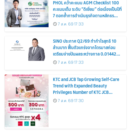
PHOL คว้าคะแนน AGM Checklist 100
คะแนนเต็ม ระดับ “ดีเยี่ยม” ต่อเนื่องเป็นปีที่
7 ตอกย้ำการดำเนินธุรกิจตามหลักธร
รมาภิบาล โปร่งใส สร้างความเชื่อมั่นผู้ถือ
7 ส.ค. 69 17:33
หุ้น
SINO ประกาศ Q2/69 ทำกำไรสุทธิ 10
ล้านบาท ฟื้นตัวแกร่งจากไตรมาสก่อน
เตรียมจ่ายปันผลระหว่างกาล 0.014423
บาทต่อหุ้น ครึ่งปีหลังมุ่งเติบโตต่อเนื่อง
7 ส.ค. 69 17:33
KTC and JCB Tap Growing Self-Care
Trend with Expanded Beauty
Privileges Number of KTC JCB
Cardmembers Spending on
7 ส.ค. 69 17:30
Cosmetics Rises 26%