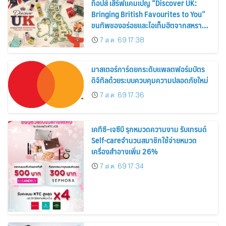
ท็อปส์ เสิร์ฟแคมเปญ “Discover UK:
Bringing British Favourites to You”
ขนทัพของอร่อยและไอเท็มฮิตจากสหราช
อาณาจักร ส่งตรงถึงมือตั้งแต่วันนี้ – 18
7 ส.ค. 69 17:38
สิงหาคมนี้
มาสเตอร์การ์ดยกระดับแพลตฟอร์มบัตร
ดิจิทัลด้วยระบบควบคุมความปลอดภัยใหม่
7 ส.ค. 69 17:36
เคทีซี–เจซีบี รุกหมวดความงาม รับเทรนด์
Self-careจำนวนสมาชิกใช้จ่ายหมวด
เครื่องสำอางเพิ่ม 26%
7 ส.ค. 69 17:34