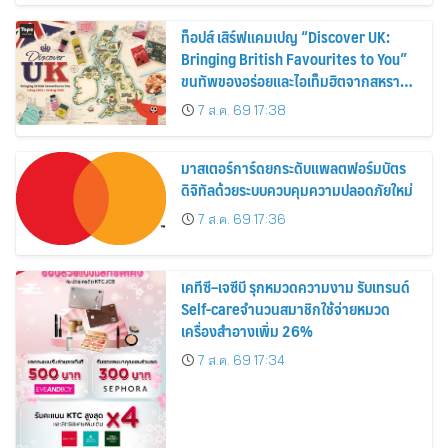
ท็อปส์ เสิร์ฟแคมเปญ “Discover UK:
Bringing British Favourites to You”
ขนทัพของอร่อยและไอเท็มฮิตจากสหราช
อาณาจักร ส่งตรงถึงมือตั้งแต่วันนี้ – 18
7 ส.ค. 69 17:38
สิงหาคมนี้
มาสเตอร์การ์ดยกระดับแพลตฟอร์มบัตร
ดิจิทัลด้วยระบบควบคุมความปลอดภัยใหม่
7 ส.ค. 69 17:36
เคทีซี–เจซีบี รุกหมวดความงาม รับเทรนด์
Self-careจำนวนสมาชิกใช้จ่ายหมวด
เครื่องสำอางเพิ่ม 26%
7 ส.ค. 69 17:34