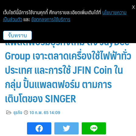
X
เว็บไซต์นี้มีการใช้งานคุกกี้ ศึกษารายละเอียดเพิ่มเติมได้ที่
นโยบายความ
เป็นส่วนตัว
และ
ข้อตกลงการใช้บริการ
JMART เปิดเกมค้าปลีกดัน
แพลตฟอร์มธุรกิจใหม่ ตั้ง JayDee
รับทราบ
Group เจาะตลาดเครื่องใช้ไฟฟ้าทั่ว
ประเทศ และการใช้ JFIN Coin ใน
กลุ่ม ปั้นแพลตฟอร์ม ตามการ
เติบโตของ SINGER
ธุรกิจ
10 ก.พ. 65 14:09