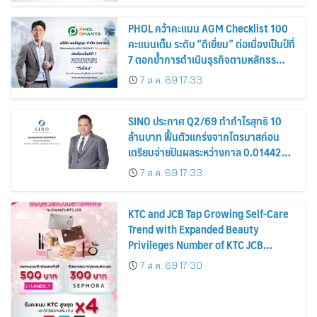
PHOL คว้าคะแนน AGM Checklist 100
คะแนนเต็ม ระดับ “ดีเยี่ยม” ต่อเนื่องเป็นปีที่
7 ตอกย้ำการดำเนินธุรกิจตามหลักธร
รมาภิบาล โปร่งใส สร้างความเชื่อมั่นผู้ถือ
7 ส.ค. 69 17:33
หุ้น
SINO ประกาศ Q2/69 ทำกำไรสุทธิ 10
ล้านบาท ฟื้นตัวแกร่งจากไตรมาสก่อน
เตรียมจ่ายปันผลระหว่างกาล 0.014423
บาทต่อหุ้น ครึ่งปีหลังมุ่งเติบโตต่อเนื่อง
7 ส.ค. 69 17:33
KTC and JCB Tap Growing Self-Care
Trend with Expanded Beauty
Privileges Number of KTC JCB
Cardmembers Spending on
7 ส.ค. 69 17:30
Cosmetics Rises 26%