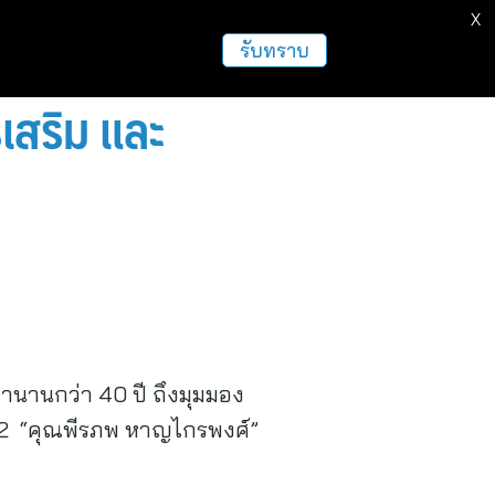
X
ธุรกิจ
ฝากข่าวประชาสัมพันธ์
อื่นๆ
รับทราบ
เสริม และ
้มานานกว่า 40 ปี ถึงมุมมอง
่ 2 “คุณพีรภพ หาญไกรพงศ์”