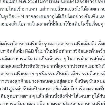
า จนเมื่อปีพ.ศ. 2550 มีการเปลี่ยนแปลงโครงสร้างบริษ
อหุ้นรายใหม่เข้ามาแทน แต่การเปลี่ยนแปลงไม่ได้ส่งผลก
นธุรกิจOEM ยาของเคนยากุได้เติบโตอย่างเข้มแข็ง แล
องเห็นโอกาสในตลาดนี้ที่มีแนวโน้มเติบโตขึ้นเรื่อยๆ จ
ตภัณฑ์อาหารเสริม จึงรุกตลาดอาหารเสริมเต็มตัว เริ
 “เราจัดตั้งทีม R&D ขึ้นมาใหม่เพื่อทำการวิจัยและค้นคว้าห
ารผลิตอาหารเสริม เราเป็นเจ้าแรก ๆ ในการนำสารสกัดโ
วนสมดุลและมีประสิทธิภาพมากที่สุดจากประเทศเยอรมันนี
อาหารเสริมหลาย ๆ ชนิดรวมเป็นเม็ดเดียว รวมถึงการ
การของลูกค้าอย่างครอบคลุมอยู่ตลอด ซึ่งปัจจุบันเคนย
า 50 สูตรตำรับต่อปี นอกจากข้อได้เปรียบเรื่องความเช
ดิบคุณภาพต่าง ๆ แล้ว อีกหนึ่งสิ่งที่ทำให้เคนยากุได้รั
ดอาหารเสริมมาตลอดคือ มาตรฐานโรงงานอาหารเสริมที