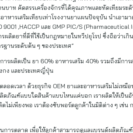
้านบาท คัดสรรเครื่องจักรที่ได้คุณภาพและทัดเทียมระด
าหารเสริมเทียบเท่าโรงงานยาแผนปัจจุบัน นำเอามาตร
O 9001 ,HACCP และ GMP PIC/S (Pharmaceutical In
ผลิตยาที่ดีที่ใช้เป็นกฎหมายในทวีปยุโรป ซึ่งถือว่าเกิ
าตรฐานระดับต้น ๆ ของประเทศ”
่วนการผลิตเป็น ยา 60% อาหารเสริม 40% รวมถึงมีการ
งกง และประเทศญี่ปุ่น
ู่ตลอดเวลา ด้วยธุรกิจ OEM ยาและอาหารเสริมไม่เหมือ
ิตภัณฑ์แบบใดสินค้าแบบไหนแค่บอก เราผลิตให้เป็นอัน
้ผลิตไม่เพียงพอ เราต้องซับพอร์ตลูกค้าในมิติต่าง ๆ เช
นการตลาด เพื่อให้ลูกค้าสามารถดูแลแบรนด์ผลิตภัณฑ์