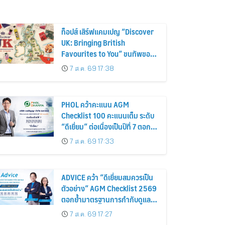
ท็อปส์ เสิร์ฟแคมเปญ “Discover
UK: Bringing British
Favourites to You” ขนทัพของ
อร่อยและไอเท็มฮิตจากสหราช
7 ส.ค. 69 17:38
อาณาจักร ส่งตรงถึงมือตั้งแต่วัน
นี้ – 18 สิงหาคมนี้
PHOL คว้าคะแนน AGM
Checklist 100 คะแนนเต็ม ระดับ
“ดีเยี่ยม” ต่อเนื่องเป็นปีที่ 7 ตอกย้ำ
การดำเนินธุรกิจตามหลักธรรมาภิ
7 ส.ค. 69 17:33
บาล โปร่งใส สร้างความเชื่อมั่นผู้
ถือหุ้น
ADVICE คว้า “ดีเยี่ยมสมควรเป็น
ตัวอย่าง” AGM Checklist 2569
ตอกย้ำมาตรฐานการกำกับดูแล
กิจการที่ดี
7 ส.ค. 69 17:27