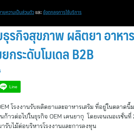
หน้าแรก
ท่องเที่ยว
ไอที
เศรษฐกิจ/การเงิน
ายความเป็นส่วนตัว
และ
ข้อตกลงการใช้บริการ
บธุรกิจสุขภาพ ผลิตยา อาหาร
มยกระดับโมเดล B2B
6
Line
กิจOEM โรงงานรับผลิตยาและอาหารเสริม ที่อยู่ในตลาดนี
้าวต่อไปในธุรกิจ OEM เคนยากุ โดยเจนเนอเรชั่นที
ามารับไม้ต่อบริหารโรงงานและการลงทุน