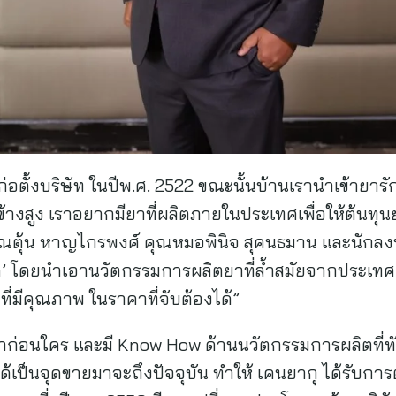
แต่ก่อตั้งบริษัท ในปีพ.ศ. 2522 ขณะนั้นบ้านเรานำเข้า
างสูง เราอยากมียาที่ผลิตภายในประเทศเพื่อให้ต้นทุน
ณตุ้น หาญไกรพงศ์ คุณหมอพินิจ สุคนธมาน และนักลงทุนช
ด’ โดยนำเอานวัตกรรมการผลิตยาที่ล้ำสมัยจากประเทศญี่
ี่มีคุณภาพ ในราคาที่จับต้องได้”
ยาก่อนใคร และมี Know How ด้านนวัตกรรมการผลิตที่
น ได้เป็นจุดขายมาจะถึงปัจจุบัน ทำให้ เคนยากุ ได้รับก