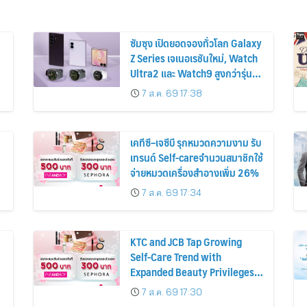
ซัมซุง เปิดยอดจองทั่วโลก Galaxy
Z Series เจเนอเรชันใหม่, Watch
Ultra2 และ Watch9 สูงกว่ารุ่น
ก่อนหน้ากว่า 30%
7 ส.ค. 69 17:38
เคทีซี–เจซีบี รุกหมวดความงาม รับ
เทรนด์ Self-careจำนวนสมาชิกใช้
จ่ายหมวดเครื่องสำอางเพิ่ม 26%
7 ส.ค. 69 17:34
KTC and JCB Tap Growing
Self-Care Trend with
Expanded Beauty Privileges
น
Number of KTC JCB
7 ส.ค. 69 17:30
Cardmembers Spending on