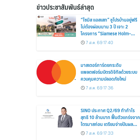
ข่าวประชาสัมพันธ์ล่าสุด
“ไซมิส แอสเสท” ชูโปรบ้านอยู่ฟรี
ไม่ต้องผ่อนนาน 3 ปี เจาะ 2
โครงการ “Siamese Holm–
Siamese Blossom” พร้อม
7 ส.ค. 69 17:40
ส่วนลดและสิทธิพิเศษถึง 31
สิงหาคม 2569
มาสเตอร์การ์ดยกระดับ
แพลตฟอร์มบัตรดิจิทัลด้วยระบบ
ควบคุมความปลอดภัยใหม่
7 ส.ค. 69 17:36
SINO ประกาศ Q2/69 ทำกำไร
สุทธิ 10 ล้านบาท ฟื้นตัวแกร่งจาก
ไตรมาสก่อน เตรียมจ่ายปันผล
ระหว่างกาล 0.014423 บาทต่อหุ้
7 ส.ค. 69 17:33
ครึ่งปีหลังมุ่งเติบโตต่อเนื่อง