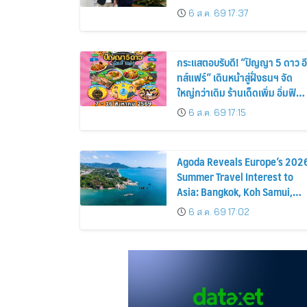
GN8 PHEV รถยนต์ MPV ระดับ
6 ส.ค. 69 17:37
พรีเมียม เข้ากับพลังงานแสง
อาทิตย์ภายในบ้าน
กระแสตอบรับดี! “ปัญญา 5 ดาว อี
ทส์แฟร์” เดินหน้าสู่ฝั่งธนฯ จัด
ใหญ่กว่าเดิม ร้านเด็ดเพิ่ม อิ่มฟิน
10 วันเต็ม!
6 ส.ค. 69 17:15
Agoda Reveals Europe’s 202
Summer Travel Interest to
Asia: Bangkok, Koh Samui,
and Pattaya Among the Top
6 ส.ค. 69 17:02
Cities