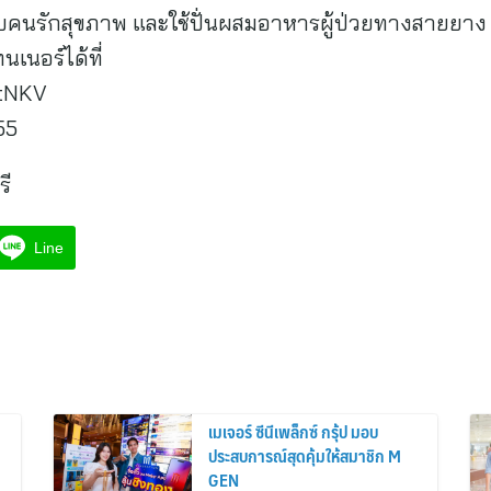
บคนรักสุขภาพ และใช้ปั่นผสมอาหารผู้ป่วยทางสายยาง ท
นเนอร์ได้ที่
DtNKV
55
รี
Line
เมเจอร์ ซีนีเพล็กซ์ กรุ้ป มอบ
ประสบการณ์สุดคุ้มให้สมาชิก M
GEN