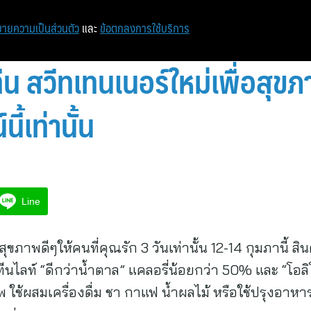
หน้าแรก
ท่องเที่ยว
ไอที
เศรษฐกิจ/การเงิน
ายความเป็นส่วนตัว
และ
ข้อตกลงการใช้บริการ
 สวีทเทนเนอร์ใหม่เพื่อสุข
ี้เท่านั้น
Line
าพดีๆให้คนที่คุณรัก 3 วันเท่านั้น 12-14 กุมภานี้ สินค
ลท์ “ดีกว่าน้ำตาล” แคลอรี่น้อยกว่า 50% และ “โอลิโ
 ใช้ผสมเครื่องดื่ม ชา กาแฟ น้ำผลไม้ หรือใช้ปรุงอา