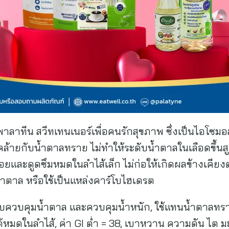
ิตพาลาทีน สวีทเทนเนอร์เพื่อคนรักสุขภาพ ซึ่งเป็นไอโซม
คล้ายกับน้ำตาลทราย ไม่ทำให้ระดับน้ำตาลในเลือดขึ้นสู
และดูดซึมหมดในลำไส้เล็ก ไม่ก่อให้เกิดผลข้างเคียง
ำตาล หรือใช้เป็นแหล่งคาร์โบไฮเดรต
บควบคุมน้ำตาล และควบคุมน้ำหนัก, ใช้แทนน้ำตาลทราย
้หมดในลำไส้, ค่า GI ต่ำ = 38, เบาหวาน ความดัน ไต ม