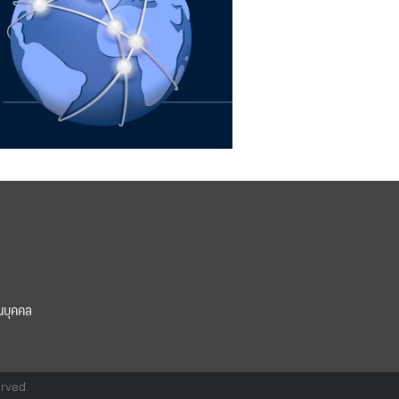
นบุคคล
erved.