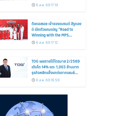
Proud of My Mom.
6 ส.ค. 69 17:19
ดีเคเอสเอช เจ้าของแบรนด์ ฮีรูดอย
ด์ เปิดตัวแคมเปญ “Road to
Winning with the MPS
Science”
6 ส.ค. 69 17:12
TOG เผยรายได้ไตรมาส 2/2569
เติบโต 14% แตะ 1,003 ล้านบาท
ธุรกิจหลักแข็งแกร่งจากเลนส์
มูลค่าเพิ่ม และการขยายตลาดต่าง
6 ส.ค. 69 16:59
ประเทศ พร้อมเดินหน้าลงทุนเพื่อ
การเติบโตระยะยาว