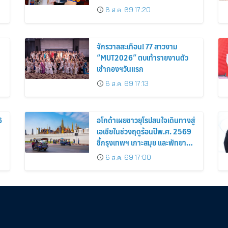
6 ส.ค. 69 17:20
จักรวาลสะเทือน! 77 สาวงาม
“MUT2026” ตบเท้ารายงานตัว
เข้ากองฯวันแรก
6 ส.ค. 69 17:13
6
อโกด้าเผยชาวยุโรปสนใจเดินทางสู่
เอเชียในช่วงฤดูร้อนปีพ.ศ. 2569
ชี้กรุงเทพฯ เกาะสมุย และพัทยา
ติดอันดับเมืองยอดนิยม
6 ส.ค. 69 17:00