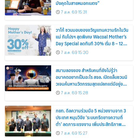
มังคุดในสายหมอกเบตง”
7 ส.ค. 69 15:31
วาโก้ ชวนมอบของขวัญแทนความรักในวัน
แม่ กับโปรฯ สุดพิเศษ Wacoal Mother’s
Day Special ลดทันที 30% เริ่ม 8 – 12
สิงหาคม 2569
7 ส.ค. 69 15:30
สนามลองของ สำหรับคนที่ยังไม่รู้ว่า
อนาคตอยากเป็นอะไร สจล. เปิดแล็บชวนนิ
วเจนค้นหานวัตกรรมสุดแปลกแต่มีอยู่จริง
พร้อมทดลองสกิลใหม่และค้นหาคณะที่ใช่
7 ส.ค. 69 15:28
ใน “KMITL EXPO 2026”
กยท. ดีลความร่วมมือ 5 หน่วยงานจาก 3
ประเทศ หนุนวิจัย ‘ระบบกรีดยางความถี่
ต่ำ’ ลดภาระแรงงาน เพิ่มประสิทธิภาพ
การจัดการสวนยาง เสริมคุณภาพผลผลิต
7 ส.ค. 69 15:27
ยาง