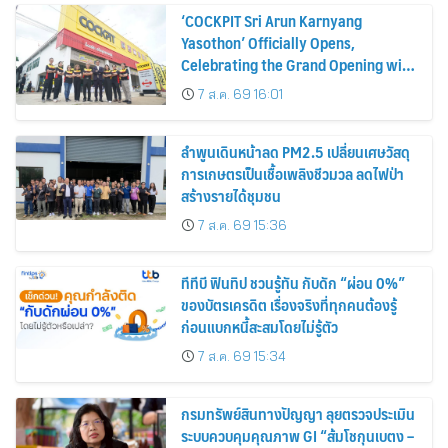
‘COCKPIT Sri Arun Karnyang
Yasothon’ Officially Opens,
Celebrating the Grand Opening with
Exclusive Tire Promotions
7 ส.ค. 69 16:01
ลำพูนเดินหน้าลด PM2.5 เปลี่ยนเศษวัสดุ
การเกษตรเป็นเชื้อเพลิงชีวมวล ลดไฟป่า
สร้างรายได้ชุมชน
7 ส.ค. 69 15:36
ทีทีบี ฟินทิป ชวนรู้ทัน กับดัก “ผ่อน 0%”
ของบัตรเครดิต เรื่องจริงที่ทุกคนต้องรู้
ก่อนแบกหนี้สะสมโดยไม่รู้ตัว
7 ส.ค. 69 15:34
กรมทรัพย์สินทางปัญญา ลุยตรวจประเมิน
ระบบควบคุมคุณภาพ GI “ส้มโชกุนเบตง –