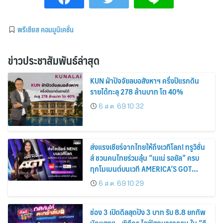
พรีเชียส คอมมูนิเคชั่น
ข่าวประชาสัมพันธ์ล่าสุด
KUN ฝ่าปัจจัยลบอสังหาฯ ครึ่งปีแรกดัน
รายได้ทะลุ 278 ล้านบาท โต 40%
6 ส.ค. 69 10:32
ส่งแรงเชียร์จากไทยให้ถึงเวทีโลก! ทรูวิชั่น
ส์ ชวนคนไทยร่วมลุ้น “เนเน่ รอยัล” ครบ
ทุกโมเมนต์บนเวที AMERICA’S GOT
TALENT SEASON 21
6 ส.ค. 69 10:29
ช่อง 3 เปิดดีลสุดปัง 3 บาท รับ 8.8 ยกทัพ
นักแสดง – พิธีกร ไลฟ์สดมาราธอน ใน “ดี