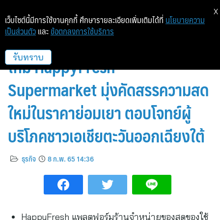
X
เว็บไซต์นี้มีการใช้งานคุกกี้ ศึกษารายละเอียดเพิ่มเติมได้ที่
นโยบายความ
เป็นส่วนตัว
และ
ข้อตกลงการใช้บริการ
HappyFresh เปิดตัวโมเดลธุรกิจ
ใหม่ HappyFresh
รับทราบ
Supermarket มุ่งคัดสรรความสด
ใหม่ในราคาย่อมเยา ตอบโจทย์ผู้
บริโภคชาวเอเชียตะวันออกเฉียงใต้
ธุรกิจ
8 ก.พ. 65 14:36
HappyFresh แพลตฟอร์มร้านจำหน่ายของสดของใช้