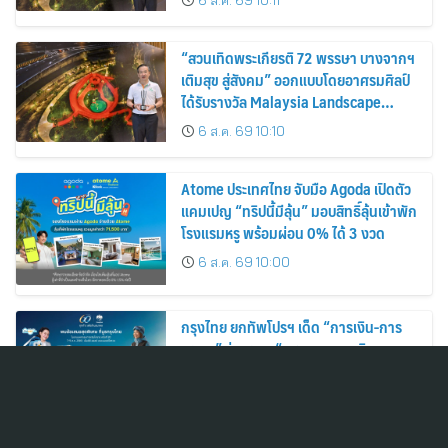
6 ส.ค. 69 10:11
“สวนเทิดพระเกียรติ 72 พรรษา บางจากฯ
เติมสุข สู่สังคม” ออกแบบโดยอาศรมศิลป์
ได้รับรางวัล Malaysia Landscape
Architecture Award 2026
6 ส.ค. 69 10:10
Atome ประเทศไทย จับมือ Agoda เปิดตัว
แคมเปญ “ทริปนี้มีลุ้น” มอบสิทธิ์ลุ้นเข้าพัก
โรงแรมหรู พร้อมผ่อน 0% ได้ 3 งวด
6 ส.ค. 69 10:00
กรุงไทย ยกทัพโปรฯ เด็ด “การเงิน-การ
ลงทุน” ร่วมงาน “มหกรรมการเงิน
โคราช” 7-9 ส.ค.นี้
6 ส.ค. 69 9:26