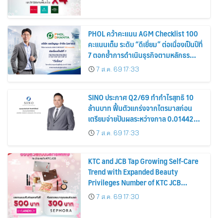
PHOL คว้าคะแนน AGM Checklist 100
คะแนนเต็ม ระดับ “ดีเยี่ยม” ต่อเนื่องเป็นปีที่
7 ตอกย้ำการดำเนินธุรกิจตามหลักธร
รมาภิบาล โปร่งใส สร้างความเชื่อมั่นผู้ถือ
7 ส.ค. 69 17:33
หุ้น
SINO ประกาศ Q2/69 ทำกำไรสุทธิ 10
ล้านบาท ฟื้นตัวแกร่งจากไตรมาสก่อน
เตรียมจ่ายปันผลระหว่างกาล 0.014423
บาทต่อหุ้น ครึ่งปีหลังมุ่งเติบโตต่อเนื่อง
7 ส.ค. 69 17:33
KTC and JCB Tap Growing Self-Care
Trend with Expanded Beauty
Privileges Number of KTC JCB
Cardmembers Spending on
7 ส.ค. 69 17:30
Cosmetics Rises 26%