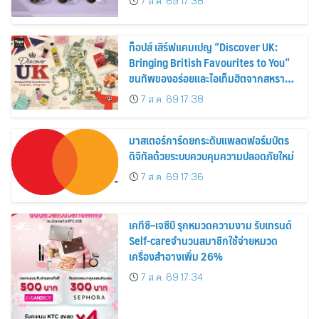
7 ส.ค. 69 17:38
ท็อปส์ เสิร์ฟแคมเปญ “Discover UK:
Bringing British Favourites to You”
ขนทัพของอร่อยและไอเท็มฮิตจากสหราช
อาณาจักร ส่งตรงถึงมือตั้งแต่วันนี้ – 18
7 ส.ค. 69 17:38
สิงหาคมนี้
มาสเตอร์การ์ดยกระดับแพลตฟอร์มบัตร
ดิจิทัลด้วยระบบควบคุมความปลอดภัยใหม่
7 ส.ค. 69 17:36
เคทีซี–เจซีบี รุกหมวดความงาม รับเทรนด์
Self-careจำนวนสมาชิกใช้จ่ายหมวด
เครื่องสำอางเพิ่ม 26%
7 ส.ค. 69 17:34