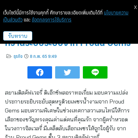
X
เว็บไซต์นี้มีการใช้งานคุกกี้ ศึกษารายละเอียดเพิ่มเติมได้ที่
นโยบายความ
เป็นส่วนตัว
และ
ข้อตกลงการใช้บริการ
เผยเคล็ด (ไม่) ลับ วาเลนไทน์นี้
หวานระยิบระยับจาก Proud Gems
รับทราบ
ธุรกิจ
8 ก.พ. 65 9:49
สยามดิสคัฟเวอรี่ ดิเอ็กซ์พลอราทอเรี่ยม มอบความเปล่ง
ประกายระยิบระยับสุดหรูด้วยเพชรน้ำงามจาก Proud
Gems มอบความพิเศษในช่วงเทศกาลวาเลนไทน์ให้การ
เลือกของขวัญทรงคุณค่าแด่คนที่คุณรัก จากผู้คร่ำหวอด
ในวงการจิลเวลรี่ มีเคล็ดลับเลือกเพชรให้ถูกใจผู้รับ จาก
ร้าน Proud Gems ชั้น 3 สยามดิสคัฟเวอรี่