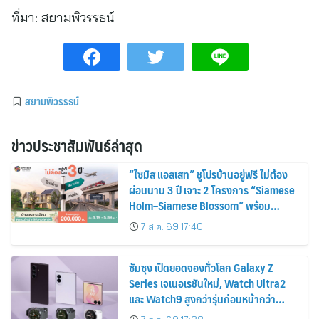
ที่มา:
สยามพิวรรธน์
สยามพิวรรธน์
ข่าวประชาสัมพันธ์ล่าสุด
“ไซมิส แอสเสท” ชูโปรบ้านอยู่ฟรี ไม่ต้อง
ผ่อนนาน 3 ปี เจาะ 2 โครงการ “Siamese
Holm–Siamese Blossom” พร้อม
ส่วนลดและสิทธิพิเศษถึง 31 สิงหาคม
7 ส.ค. 69 17:40
2569
ซัมซุง เปิดยอดจองทั่วโลก Galaxy Z
Series เจเนอเรชันใหม่, Watch Ultra2
และ Watch9 สูงกว่ารุ่นก่อนหน้ากว่า
30%