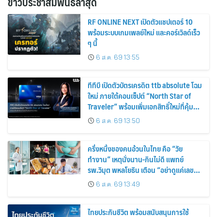
ข่าวประชาสัมพันธ์ล่าสุด
RF ONLINE NEXT เปิดตัวแชปเตอร์ 10
พร้อมระบบเกมเพลย์ใหม่ และคอร์เวิลด์เร็ว
ๆ นี้
6 ส.ค. 69 13:55
ทีทีบี เปิดตัวบัตรเครดิต ttb absolute โฉม
ใหม่ ภายใต้คอนเซ็ปต์ “North Star of
Traveler” พร้อมเพิ่มเอกสิทธิ์ใหม่ที่คุ้มค่า
กว่าเดิม
6 ส.ค. 69 13:50
ครึ่งหนึ่งของคนอ้วนในไทย คือ “วัย
ทำงาน” เหตุนั่งนาน-กินไม่ดี แพทย์
รพ.วิมุต พหลโยธิน เตือน “อย่าดูแค่เลขบน
ตาชั่ง” แนะปรับพฤติกรรมระยะยาว
6 ส.ค. 69 13:49
ไทยประกันชีวิต พร้อมสนับสนุนการใช้