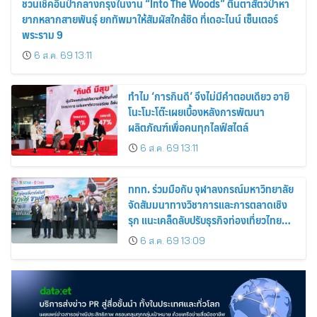
ชวนเช็คอินป่ากลางกรุงในงาน “Into The Woods” ตื่นตาสัตว์ป่าหา
ยากหลากสายพันธุ์ ยกทัพมาให้สัมผัสใกล้ชิด ที่เดอะไนน์ เซ็นเตอร์
พระราม 9
6 ส.ค. 69 13:11
ทำไม ‘การกินดี’ จึงไม่มีคำตอบเดียว อายิ
โนะโมะโต๊ะเผยเบื้องหลังการพัฒนา
ผลิตภัณฑ์เพื่อคนทุกไลฟ์สไตล์
6 ส.ค. 69 13:11
ททท. ร่วมมือกับ จุฬาลงกรณ์มหาวิทยาลัย
จัดสัมมนาทางวิชาการและการตลาดเชิง
รุก แนะเคล็ดลับปรับธุรกิจท่องเที่ยวไทย
“ขายได้ ขายดี ขายนาน”
6 ส.ค. 69 13:09