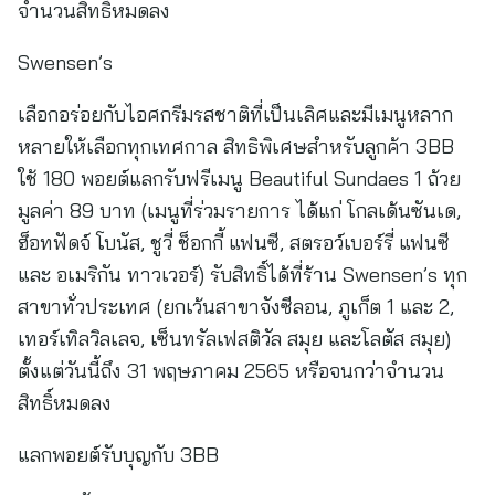
จำนวนสิทธิ์หมดลง
Swensen’s
เลือกอร่อยกับไอศกรีมรสชาติที่เป็นเลิศและมีเมนูหลาก
หลายให้เลือกทุกเทศกาล สิทธิพิเศษสำหรับลูกค้า 3BB
ใช้ 180 พอยต์แลกรับฟรีเมนู Beautiful Sundaes 1 ถ้วย
มูลค่า 89 บาท (เมนูที่ร่วมรายการ ได้แก่ โกลเด้นซันเด,
ฮ็อทฟัดจ์ โบนัส, ชูวี่ ช็อกกี้ แฟนซี, สตรอว์เบอร์รี่ แฟนซี
และ อเมริกัน ทาวเวอร์) รับสิทธิ์ได้ที่ร้าน Swensen’s ทุก
สาขาทั่วประเทศ (ยกเว้นสาขาจังซีลอน, ภูเก็ต 1 และ 2,
เทอร์เทิลวิลเลจ, เซ็นทรัลเฟสติวัล สมุย และโลตัส สมุย)
ตั้งแต่วันนี้ถึง 31 พฤษภาคม 2565 หรือจนกว่าจำนวน
สิทธิ์หมดลง
แลกพอยต์รับบุญกับ 3BB