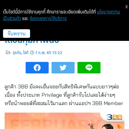
X
เว็บไซต์นี้มีการใช้งานคุกกี้ ศึกษารายละเอียดเพิ่มเติมได้ที่
นโยบายความ
เป็นส่วนตัว
และ
ข้อตกลงการใช้บริการ
สิทธิพิเศษสำหรับลูกค้า 3BB ใน
เดือนกุมภาพันธ์
รับทราบ
ธุรกิจ
,
ไอที
7 ก.พ. 65 15:22
ลูกค้า 3BB ยังคงเอ็นจอยกับสิทธิพิเศษกันแบบยาวๆต่อ
เนื่อง ทั้งประเภท Privilege ที่ลูกค้ารับไปเลยได้ง่ายๆ
หรือนำพอยต์ที่สะสมไว้มาแลก ผ่านแอปฯ 3BB Member