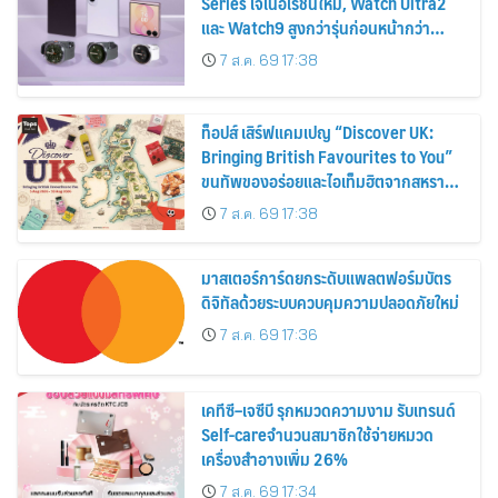
Series เจเนอเรชันใหม่, Watch Ultra2
และ Watch9 สูงกว่ารุ่นก่อนหน้ากว่า
30%
7 ส.ค. 69 17:38
ท็อปส์ เสิร์ฟแคมเปญ “Discover UK:
Bringing British Favourites to You”
ขนทัพของอร่อยและไอเท็มฮิตจากสหราช
อาณาจักร ส่งตรงถึงมือตั้งแต่วันนี้ – 18
7 ส.ค. 69 17:38
สิงหาคมนี้
มาสเตอร์การ์ดยกระดับแพลตฟอร์มบัตร
ดิจิทัลด้วยระบบควบคุมความปลอดภัยใหม่
7 ส.ค. 69 17:36
เคทีซี–เจซีบี รุกหมวดความงาม รับเทรนด์
Self-careจำนวนสมาชิกใช้จ่ายหมวด
เครื่องสำอางเพิ่ม 26%
7 ส.ค. 69 17:34