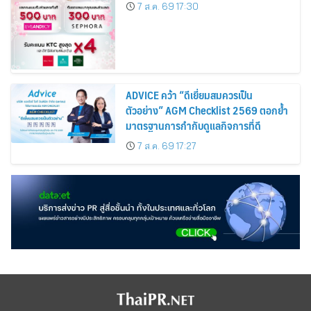
Cardmembers Spending on
7 ส.ค. 69 17:30
Cosmetics Rises 26%
ADVICE คว้า “ดีเยี่ยมสมควรเป็น
ตัวอย่าง” AGM Checklist 2569 ตอกย้ำ
มาตรฐานการกำกับดูแลกิจการที่ดี
7 ส.ค. 69 17:27