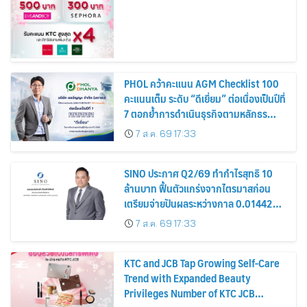
PHOL คว้าคะแนน AGM Checklist 100
คะแนนเต็ม ระดับ “ดีเยี่ยม” ต่อเนื่องเป็นปีที่
7 ตอกย้ำการดำเนินธุรกิจตามหลักธร
รมาภิบาล โปร่งใส สร้างความเชื่อมั่นผู้ถือ
7 ส.ค. 69 17:33
หุ้น
SINO ประกาศ Q2/69 ทำกำไรสุทธิ 10
ล้านบาท ฟื้นตัวแกร่งจากไตรมาสก่อน
เตรียมจ่ายปันผลระหว่างกาล 0.014423
บาทต่อหุ้น ครึ่งปีหลังมุ่งเติบโตต่อเนื่อง
7 ส.ค. 69 17:33
KTC and JCB Tap Growing Self-Care
Trend with Expanded Beauty
Privileges Number of KTC JCB