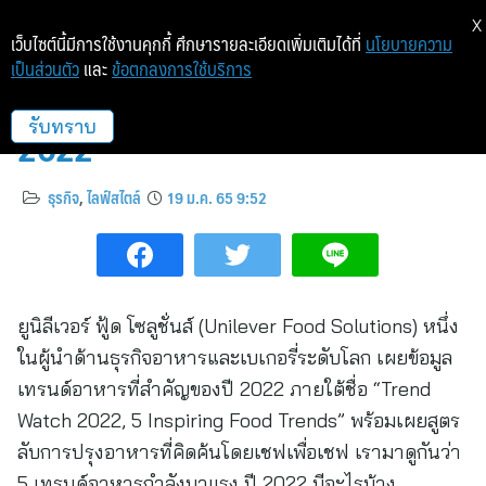
X
เว็บไซต์นี้มีการใช้งานคุกกี้ ศึกษารายละเอียดเพิ่มเติมได้ที่
นโยบายความ
เป็นส่วนตัว
และ
ข้อตกลงการใช้บริการ
5 เทรนด์อาหารกำลังมาแรงปี
2022
รับทราบ
ธุรกิจ
,
ไลฟ์สไตล์
19 ม.ค. 65 9:52
ยูนิลีเวอร์ ฟู้ด โซลูชั่นส์ (Unilever Food Solutions) หนึ่ง
ในผู้นำด้านธุรกิจอาหารและเบเกอรี่ระดับโลก เผยข้อมูล
เทรนด์อาหารที่สำคัญของปี 2022 ภายใต้ชื่อ “Trend
Watch 2022, 5 Inspiring Food Trends” พร้อมเผยสูตร
ลับการปรุงอาหารที่คิดค้นโดยเชฟเพื่อเชฟ เรามาดูกันว่า
5 เทรนด์อาหารกำลังมาแรง ปี 2022 มีอะไรบ้าง