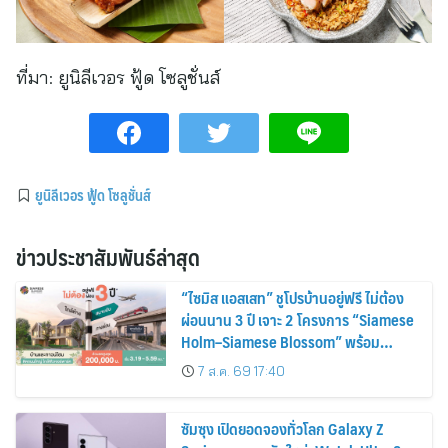
ที่มา:
ยูนิลีเวอร ฟู้ด โซลูชั่นส์
ยูนิลีเวอร ฟู้ด โซลูชั่นส์
ข่าวประชาสัมพันธ์ล่าสุด
“ไซมิส แอสเสท” ชูโปรบ้านอยู่ฟรี ไม่ต้อง
ผ่อนนาน 3 ปี เจาะ 2 โครงการ “Siamese
Holm–Siamese Blossom” พร้อม
ส่วนลดและสิทธิพิเศษถึง 31 สิงหาคม
7 ส.ค. 69 17:40
2569
ซัมซุง เปิดยอดจองทั่วโลก Galaxy Z