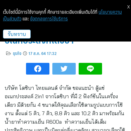
X
เว็บไซต์นี้มีการใช้งานคุกกี้ ศึกษารายละเอียดเพิ่มเติมได้ที่
นโยบายความ
เป็นส่วนตัว
และ
ข้อตกลงการใช้บริการ
ความสด กักตุนได้ ด้วยตู้แช่
อเนกประสงค์โตชิบา
รับทราบ
ธุรกิจ
17 ส.ค. 64 17:32
บริษัท โตชิบา ไทยแลนด์ จำกัด ขอแนะนำ ตู้แช่
อเนกประสงค์ 2in1 จากโตชิบา ที่มี 2 ฟังก์ชันในเครื่อง
เดียว มีด้วยกัน 4 ขนาดให้คุณเลือกใช้ตามรูปแบบการใช้
งาน ตั้งแต่ 5 คิว, 7 คิว, 8.8 คิว และ 10.2 คิว มาพร้อมกัน
น้ำยาทำความเย็น R600a ทำความเย็นได้เต็ม
ประสิทธิภาพ และเป็นมิตรต่อสิ่งแวดล้อม สามารถเลือกใช้