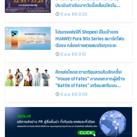
ประเมินค่าเงินบาทวันนี้เคลื่อนไหวใน
กรอบ 32.95-33.20 บาท/ดอลลาร์
6 ส.ค. 69 9:20
โปรแรงแห่งปีที่ Shopee! เป็นเจ้าของ
HUAWEI Pura 90s Series สมาร์ทโฟน
เรือธง กล้องถ่ายสวยสมจริงทุกระยะ
6 ส.ค. 69 9:10
ศึกแห่งโชคชะตาเตรียมหวนคืนอีกครั้ง!
“House of Fates” ภาคแยกจากผู้สร้าง
“Battle of Fates” เตรียมสตรีมบน
Disney+ ที่นี่ที่เดียว
6 ส.ค. 69 9:09