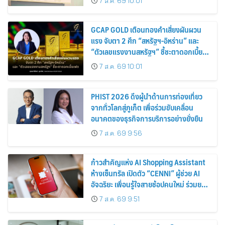
7 ส.ค. 69 10:01
GCAP GOLD เตือนทองคำเสี่ยงผันผวน
แรง จับตา 2 ศึก “สหรัฐฯ-อิหร่าน” และ
“ตัวเลขแรงงานสหรัฐฯ” ชี้ชะตาดอกเบี้ย
เฟด
7 ส.ค. 69 10:01
PHIST 2026 ดึงผู้นำด้านการท่องเที่ยว
จากทั่วโลกสู่ภูเก็ต เพื่อร่วมขับเคลื่อน
อนาคตของธุรกิจการบริการอย่างยั่งยืน
7 ส.ค. 69 9:56
ก้าวสำคัญแห่ง AI Shopping Assistant
ห้างเซ็นทรัล เปิดตัว “CENNI” ผู้ช่วย AI
อัจฉริยะ เพื่อนรู้ใจสายช้อปคนใหม่ ร่วมยก
ระดับประสบการณ์ช้อปปิ้งให้ง่ายขึ้นได้ ใน
7 ส.ค. 69 9:51
แชตเดียว