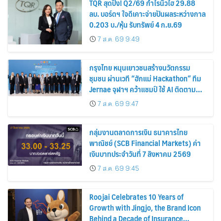
TQR สุดปัง! Q2/69 กำไรนิวไฮ 29.88
ลบ. บอร์ดฯ ใจดีเคาะจ่ายปันผลระหว่างกาล
0.203 บ./หุ้น รับทรัพย์ 4 ก.ย.69
7 ส.ค. 69 9:49
กรุงไทย หนุนเยาวชนสร้างนวัตกรรม
ชุมชน ผ่านเวที “ฮักแม่ Hackathon” ทีม
Jernae จุฬาฯ คว้าแชมป์ ใช้ AI ติดตาม
ทรัพย์สินสูญหาย
7 ส.ค. 69 9:47
กลุ่มงานตลาดการเงิน ธนาคารไทย
พาณิชย์ (SCB Financial Markets) ค่า
เงินบาทประจำวันที่ 7 สิงหาคม 2569
7 ส.ค. 69 9:45
Roojai Celebrates 10 Years of
Growth with Jingjo, the Brand Icon
Behind a Decade of Insurance