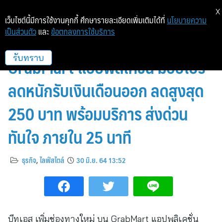
X
เว็บไซต์นี้มีการใช้งานคุกกี้ ศึกษารายละเอียดเพิ่มเติมได้ที่
นโยบายความ
เป็นส่วนตัว
และ
ข้อตกลงการใช้บริการ
บีทูเอส เพิ่มช่องทางใหม่ บน
GrabMart แอปพลิเคชั่น มอบโปร
รับทราบ
ลดหนักรับเงินเดือนออก ลดสูงสุด
250 บาท พร้อมบริการ ส่งด่วน
ทันใจ ภายใน 25 นาที
ธุรกิจ
,
ไลฟ์สไตล์
30 มิ.ย. 64 13:52
บีทูเอส เพิ่มช่องทางใหม่ บน GrabMart แอปพลิเคชั่น