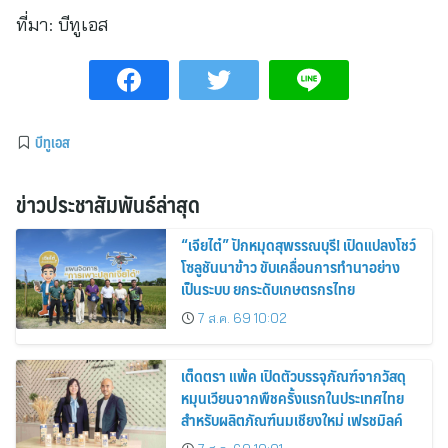
ที่มา:
บีทูเอส
บีทูเอส
ข่าวประชาสัมพันธ์ล่าสุด
“เจียไต๋” ปักหมุดสุพรรณบุรี! เปิดแปลงโชว์
โซลูชันนาข้าว ขับเคลื่อนการทำนาอย่าง
เป็นระบบ ยกระดับเกษตรกรไทย
7 ส.ค. 69 10:02
เต็ดตรา แพ้ค เปิดตัวบรรจุภัณฑ์จากวัสดุ
หมุนเวียนจากพืชครั้งแรกในประเทศไทย
สำหรับผลิตภัณฑ์นมเชียงใหม่ เฟรชมิลค์