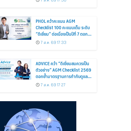
7 ส.ค. 69 17:38
อาณาจักร ส่งตรงถึงมือตั้งแต่วัน
นี้ – 18 สิงหาคมนี้
PHOL คว้าคะแนน AGM
Checklist 100 คะแนนเต็ม ระดับ
“ดีเยี่ยม” ต่อเนื่องเป็นปีที่ 7 ตอกย้ำ
การดำเนินธุรกิจตามหลักธรรมาภิ
7 ส.ค. 69 17:33
บาล โปร่งใส สร้างความเชื่อมั่นผู้
ถือหุ้น
ADVICE คว้า “ดีเยี่ยมสมควรเป็น
ตัวอย่าง” AGM Checklist 2569
ตอกย้ำมาตรฐานการกำกับดูแล
กิจการที่ดี
7 ส.ค. 69 17:27