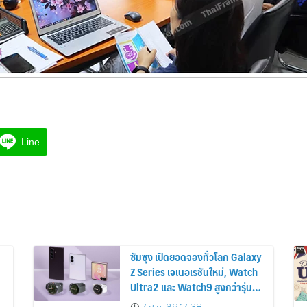
Line
ซัมซุง เปิดยอดจองทั่วโลก Galaxy
Z Series เจเนอเรชันใหม่, Watch
Ultra2 และ Watch9 สูงกว่ารุ่น
ก่อนหน้ากว่า 30%