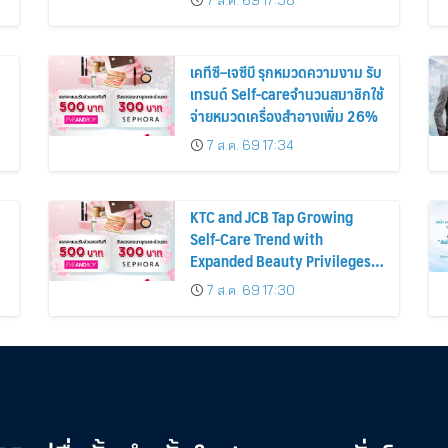
7 ส.ค. 69 17:38
เคทีซี–เจซีบี รุกหมวดความงาม รับ
เทรนด์ Self-careจำนวนสมาชิกใช้
จ่ายหมวดเครื่องสำอางเพิ่ม 26%
7 ส.ค. 69 17:34
KTC and JCB Tap Growing
Self-Care Trend with
Expanded Beauty Privileges
น
Number of KTC JCB
7 ส.ค. 69 17:30
Cardmembers Spending on
Cosmetics Rises 26%