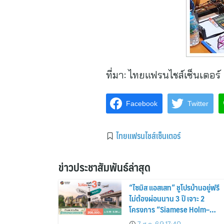
ที่มา:
ไทยแฟรนไชส์เซ็นเตอร์
Facebook
Twitter
ไทยแฟรนไชส์เซ็นเตอร์
ข่าวประชาสัมพันธ์ล่าสุด
“ไซมิส แอสเสท” ชูโปรบ้านอยู่ฟรี
ไม่ต้องผ่อนนาน 3 ปี เจาะ 2
โครงการ “Siamese Holm–
Siamese Blossom” พร้อม