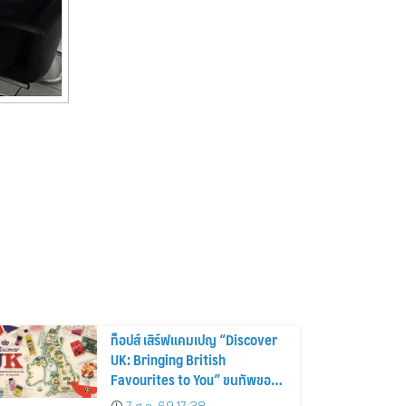
ท็อปส์ เสิร์ฟแคมเปญ “Discover
UK: Bringing British
Favourites to You” ขนทัพของ
อร่อยและไอเท็มฮิตจากสหราช