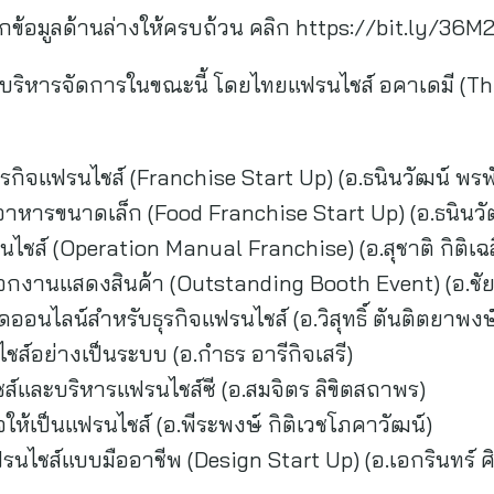
กข้อมูลด้านล่างให้ครบถ้วน คลิก https://bit.ly/36
ี่บริหารจัดการในขณะนี้ โดยไทยแฟรนไชส์ อคาเดมี (
ุรกิจแฟรนไชส์ (Franchise Start Up) (อ.ธนินวัฒน์ พร
จอาหารขนาดเล็ก (Food Franchise Start Up) (อ.ธนินว
นไชส์ (Operation Manual Franchise) (อ.สุชาติ กิติเฉล
อกงานแสดงสินค้า (Outstanding Booth Event) (อ.ชัย
อนไลน์สำหรับธุรกิจแฟรนไชส์ (อ.วิสุทธิ์ ตันติตยาพงษ
ส์อย่างเป็นระบบ (อ.กำธร อารีกิจเสรี)
์และบริหารแฟรนไชส์ซี (อ.สมจิตร ลิขิตสถาพร)
ให้เป็นแฟรนไชส์ (อ.พีระพงษ์ กิติเวชโภคาวัฒน์)
นไชส์แบบมืออาชีพ (Design Start Up) (อ.เอกรินทร์ 