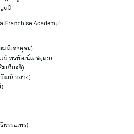
M2yu0
ThaiFranchise Academy)
พัฒน์เดชอุดม)
ัฒน์ พรพัฒน์เดชอุดม)
ิมเกียรติ)
วัฒน์ หยาง)
์)
ศิริพรรณพร)