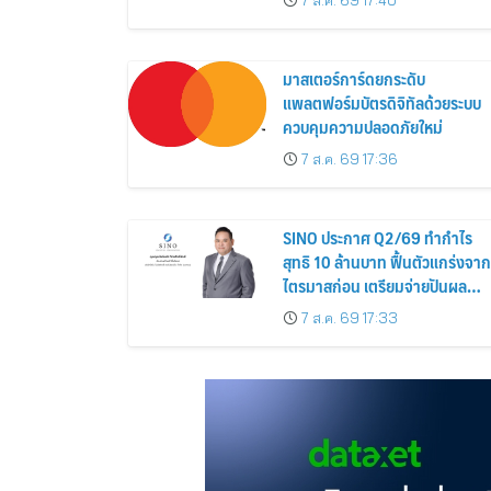
7 ส.ค. 69 17:40
ส่วนลดและสิทธิพิเศษถึง 31
สิงหาคม 2569
มาสเตอร์การ์ดยกระดับ
แพลตฟอร์มบัตรดิจิทัลด้วยระบบ
ควบคุมความปลอดภัยใหม่
7 ส.ค. 69 17:36
SINO ประกาศ Q2/69 ทำกำไร
สุทธิ 10 ล้านบาท ฟื้นตัวแกร่งจาก
ไตรมาสก่อน เตรียมจ่ายปันผล
ระหว่างกาล 0.014423 บาทต่อหุ้
7 ส.ค. 69 17:33
ครึ่งปีหลังมุ่งเติบโตต่อเนื่อง