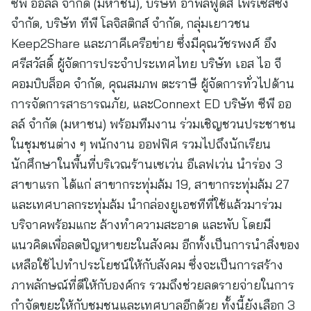
ซีพี ออลล์ จำกัด (มหาชน), บริษัท อำพลฟูดส์ โพรเซสซิ่ง
จำกัด, บริษัท ทีพี โลจิสติกส์ จำกัด, กลุ่มเยาวชน
Keep2Share และภาคีเครือข่าย ซึ่งมีคุณวัชรพงศ์ อึง
ศรีสวัสดิ์ ผู้จัดการประจำประเทศไทย บริษัท เอส ไอ จี
คอมบิบล็อค จำกัด, คุณสมภพ ตะราษี ผู้จัดการทั่วไปด้าน
การจัดการสาธารณภัย, และConnext ED บริษัท ซีพี ออ
ลล์ จำกัด (มหาชน) พร้อมทีมงาน ร่วมเชิญชวนประชาชน
ในชุมชนต่าง ๆ พนักงาน ออฟฟิศ รวมไปถึงนักเรียน
นักศึกษาในพื้นที่บริเวณร้านเซเว่น อีเลฟเว่น นำร่อง 3
สาขาแรก ได้แก่ สาขากระทุ่มล้ม 19, สาขากระทุ่มล้ม 27
และเทศบาลกระทุ่มล้ม นำกล่องยูเอชทีที่ใช้แล้วมาร่วม
บริจาคพร้อมแกะ ล้างทำความสะอาด และพับ โดยมี
แนวคิดเพื่อลดปัญหาขยะในสังคม อีกทั้งเป็นการนำสิ่งของ
เหลือใช้ไปทำประโยชน์ให้กับสังคม ซึ่งจะเป็นการสร้าง
ภาพลักษณ์ที่ดีให้กับองค์กร รวมถึงช่วยลดรายจ่ายในการ
กำจัดขยะให้กับชุมชนและเทศบาลอีกด้วย ทั้งนี้ยังเลือก 3