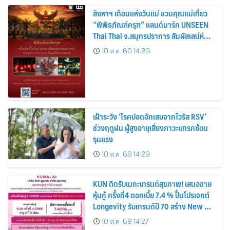
สิงหาฯ เดือนแห่งวันแม่ ชวนคุณแม่เที่ยว
“พิพิธภัณฑ์ครุฑ” แลนด์มาร์ก UNSEEN
Thai Thai จ.สมุทรปราการ สัมผัสเสน่ห์
มรดกไทย พร้อมขอพรเสริมสิริมงคล
10 ส.ค. 69 14:29
เฝ้าระวัง ‘โรคปอดอักเสบจากไวรัส RSV’
ช่วงฤดูฝน ผู้สูงอายุเสี่ยงภาวะแทรกซ้อน
รุนแรง
10 ส.ค. 69 14:29
KUN ดีดรับเมกะเทรนด์สุขภาพ! เสนอขาย
หุ้นกู้ ครั้งที่4 ดอกเบี้ย 7.4 % ปั้นโปรเจกต์
Longevity รับเทรนด์ปี 70 สร้าง New S-
Curve
10 ส.ค. 69 14:27