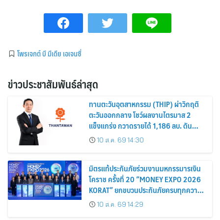
โพรเจกต์ บี มีเดีย เอเจนซี่
ข่าวประชาสัมพันธ์ล่าสุด
ทานตะวันอุตสาหกรรม (THIP) ผ่าวิกฤติ
ตะวันออกกลาง โชว์ผลงานไตรมาส 2
แข็งแกร่ง กวาดรายได้ 1,186 ลบ. ดัน
กำไรเพิ่มขึ้น 26% พร้อมอนุมัติปันผล
10 ส.ค. 69 14:30
ระหว่างกาล 0.55 บาท/หุ้น
มิตรแท้ประกันภัยร่วมงานมหกรรมารเงิน
โคราช ครั้งที่ 20 “MONEY EXPO 2026
KORAT” ยกขบวนประกันภัยครบทุกความ
ต้องการ พร้อมโปรโมชันลดเบี้ยสูงสุด
10 ส.ค. 69 14:29
15%