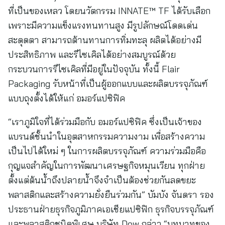
ที่เป็นของเหลว โดยนวัตกรรม INNATE™ TF ได้รับเลือก
เพราะมีความแข็งแรงทนทานสูง มีรูปลักษณ์โดดเด่น
สะดุดตา สามารถต้านทานการทิ่มทะลุ ผลิตได้อย่างมี
ประสิทธิภาพ และรีไซเคิลได้อย่างสมบูรณ์ด้วย
กระบวนการรีไซเคิลที่มีอยู่ในปัจจุบัน ทั้งนี้ Flair
Packaging รับหน้าที่เป็นผู้ออกแบบและผลิตบรรจุภัณฑ์
แบบถุงตั้งได้ให้แก่ อมอร์แปซิฟิค
“เราภูมิใจที่ได้ร่วมมือกับ อมอร์แปซิฟิค ซึ่งเป็นเจ้าของ
แบรนด์ชั้นนำในอุตสาหกรรมความงาม เพื่อสร้างความ
เป็นไปได้ใหม่ ๆ ในการผลิตบรรจุภัณฑ์ ความร่วมมือคือ
กุญแจสำคัญในการพัฒนาเศรษฐกิจหมุนเวียน ทุกฝ่าย
ตั้งแต่ต้นน้ำถึงปลายน้ำจึงจำเป็นต้องช่วยกันลดขยะ
พลาสติกและสร้างความยั่งยืนร่วมกัน” บัมบัง จันดรา รอง
ประธานฝ่ายธุรกิจภูมิภาคเอเชียแปซิฟิก ธุรกิจบรรจุภัณฑ์
และพลาสติกชนิดพิเศษ บริษัท Dow กล่าว “บทบาทของ