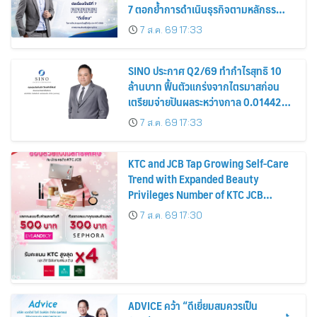
7 ตอกย้ำการดำเนินธุรกิจตามหลักธร
รมาภิบาล โปร่งใส สร้างความเชื่อมั่นผู้ถือ
7 ส.ค. 69 17:33
หุ้น
SINO ประกาศ Q2/69 ทำกำไรสุทธิ 10
ล้านบาท ฟื้นตัวแกร่งจากไตรมาสก่อน
เตรียมจ่ายปันผลระหว่างกาล 0.014423
บาทต่อหุ้น ครึ่งปีหลังมุ่งเติบโตต่อเนื่อง
7 ส.ค. 69 17:33
KTC and JCB Tap Growing Self-Care
Trend with Expanded Beauty
Privileges Number of KTC JCB
Cardmembers Spending on
7 ส.ค. 69 17:30
Cosmetics Rises 26%
ADVICE คว้า “ดีเยี่ยมสมควรเป็น