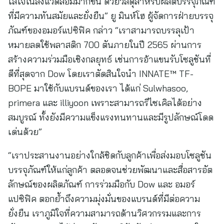
ใส่ใจในสิ่งแวดล้อมมากขึ้น ด้วยวัสดุสำหรับผลิตบรรจุภัณฑ์
ที่มีความทันสมัยและยั่งยืน” ยู มินห์โฮ ผู้จัดการฝ่ายบรรจุ
ภัณฑ์ของอมอร์แปซิฟิค กล่าว “เราสามารถบรรลุเป้า
หมายลดใช้พลาสติก 700 ตันภายในปี 2565 ผ่านการ
สร้างความร่วมมือเชิงกลยุทธ์ เช่นการอ้าแขนรับโซลูชันที่
ดีที่สุดจาก Dow โดยเราตัดสินใจนำ INNATE™ TF-
BOPE มาใช้กับแบรนด์ของเรา ได้แก่ Sulwhasoo,
primera และ illiyoon เพราะสามารถรีไซเคิลได้อย่าง
สมบูรณ์ ทั้งยังมีความแข็งแรงทนทานและมีรูปลักษณ์โดด
เด่นด้วย”
“เราประสานงานอย่างใกล้ชิดกับลูกค้าเพื่อส่งมอบโซลูชัน
บรรจุภัณฑ์ให้แก่ลูกค้า ตลอดจนช่วยพัฒนาและสื่อสารอัต
ลักษณ์ของผลิตภัณฑ์ การร่วมมือกับ Dow และ อมอร์
แปซิฟิค ตอกย้ำถึงความมุ่งมั่นของแบรนด์ที่มีต่อความ
ยั่งยืน เราภูมิใจที่ความสามารถด้านวิศวกรรมและการ