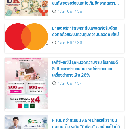
ขนทัพของอร่อยและไอเท็มฮิตจากสหราช
อาณาจักร ส่งตรงถึงมือตั้งแต่วันนี้ – 18
7 ส.ค. 69 17:38
สิงหาคมนี้
มาสเตอร์การ์ดยกระดับแพลตฟอร์มบัตร
ดิจิทัลด้วยระบบควบคุมความปลอดภัยใหม่
7 ส.ค. 69 17:36
เคทีซี–เจซีบี รุกหมวดความงาม รับเทรนด์
Self-careจำนวนสมาชิกใช้จ่ายหมวด
เครื่องสำอางเพิ่ม 26%
7 ส.ค. 69 17:34
PHOL คว้าคะแนน AGM Checklist 100
คะแนนเต็ม ระดับ “ดีเยี่ยม” ต่อเนื่องเป็นปีที่