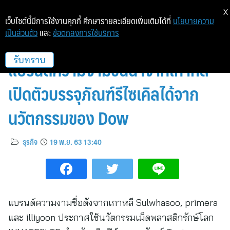
X
เว็บไซต์นี้มีการใช้งานคุกกี้ ศึกษารายละเอียดเพิ่มเติมได้ที่
นโยบายความ
เป็นส่วนตัว
และ
ข้อตกลงการใช้บริการ
สวยรักษ์โลก! Sulwhasoo และ
แบรนด์ความงามชั้นนำจากเกาหลี
รับทราบ
เปิดตัวบรรจุภัณฑ์รีไซเคิลได้จาก
นวัตกรรมของ Dow
ธุรกิจ
19 พ.ย. 63 13:40
แบรนด์ความงามชื่อดังจากเกาหลี Sulwhasoo, primera
และ illiyoon ประกาศใช้นวัตกรรมเม็ดพลาสติกรักษ์โลก