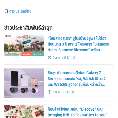
ดาว ประเทศไทย
ข่าวประชาสัมพันธ์ล่าสุด
“ไซมิส แอสเสท” ชูโปรบ้านอยู่ฟรี ไม่ต้อง
ผ่อนนาน 3 ปี เจาะ 2 โครงการ “Siamese
Holm–Siamese Blossom” พร้อม
ส่วนลดและสิทธิพิเศษถึง 31 สิงหาคม
7 ส.ค. 69 17:40
2569
ซัมซุง เปิดยอดจองทั่วโลก Galaxy Z
Series เจเนอเรชันใหม่, Watch Ultra2
และ Watch9 สูงกว่ารุ่นก่อนหน้ากว่า
30%
7 ส.ค. 69 17:38
ท็อปส์ เสิร์ฟแคมเปญ “Discover UK:
Bringing British Favourites to You”