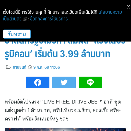
X
เว็บไซต์นี้มีการใช้งานคุกกี้ ศึกษารายละเอียดเพิ่มเติมได้ที่
นโยบายความ
เป็นส่วนตัว
และ
ข้อตกลงการใช้บริการ
จี๊ป ไลอ้อน ออโตโมบิล ร่วมฉลองวัน
ชาติสหรัฐอเมริกา สัมผัส ‘แรงเลอร์
รับทราบ
รูบิคอน’ เริ่มต้น 3.99 ล้านบาท
ยานยนต์
9 ก.ค. 69 11:06
พร้อมอัดโปรแรง! ‘LIVE FREE. DRIVE JEEP’ อาทิ ชุด
แต่งมูลค่า 1 ล้านบาท, ทริปเที่ยวอเมริกา, ล่องเรือ คริส-
คราฟท์ พร้อมดินเนอร์หรู ฯลฯ