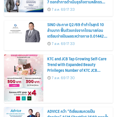
7 ตอกย้ำการดำเนินธุรกิจตามหลักธร
รมาภิบาล โปร่งใส สร้างความเชื่อมั่นผู้ถือ
7 ส.ค. 69 17:33
หุ้น
SINO ประกาศ Q2/69 ทำกำไรสุทธิ 10
ล้านบาท ฟื้นตัวแกร่งจากไตรมาสก่อน
เตรียมจ่ายปันผลระหว่างกาล 0.014423
บาทต่อหุ้น ครึ่งปีหลังมุ่งเติบโตต่อเนื่อง
7 ส.ค. 69 17:33
KTC and JCB Tap Growing Self-Care
Trend with Expanded Beauty
Privileges Number of KTC JCB
Cardmembers Spending on
7 ส.ค. 69 17:30
Cosmetics Rises 26%
ADVICE คว้า “ดีเยี่ยมสมควรเป็น
ตัวอย่าง” AGM Checklist 2569 ตอกย้ำ