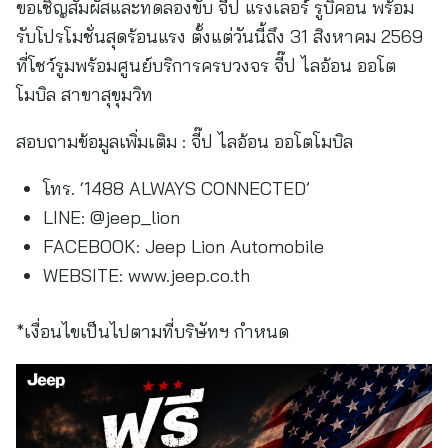
ขอเชิญสัมผัสและทดลองขับ จี๊ป แรงเลอร์ รูบิคอน พร้อม
รับโปรโมชั่นสุดร้อนแรง ตั้งแต่วันนี้ถึง 31 สิงหาคม 2569
ที่โชว์รูมพร้อมศูนย์บริการครบวงจร จี๊ป ไลอ้อน ออโต
โมบิล สาขาสุขุมวิท
สอบถามข้อมูลเพิ่มเติม : จี๊ป ไลอ้อน ออโตโมบิล
โทร. ‘1488 ALWAYS CONNECTED’
LINE: @jeep_lion
FACEBOOK: Jeep Lion Automobile
WEBSITE: www.jeep.co.th
*เงื่อนไขเป็นไปตามที่บริษัทฯ กำหนด