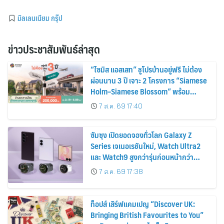
มิลเลนเนียม กรุ๊ป
ข่าวประชาสัมพันธ์ล่าสุด
“ไซมิส แอสเสท” ชูโปรบ้านอยู่ฟรี ไม่ต้อง
ผ่อนนาน 3 ปี เจาะ 2 โครงการ “Siamese
Holm–Siamese Blossom” พร้อม
ส่วนลดและสิทธิพิเศษถึง 31 สิงหาคม
7 ส.ค. 69 17:40
2569
ซัมซุง เปิดยอดจองทั่วโลก Galaxy Z
Series เจเนอเรชันใหม่, Watch Ultra2
และ Watch9 สูงกว่ารุ่นก่อนหน้ากว่า
30%
7 ส.ค. 69 17:38
ท็อปส์ เสิร์ฟแคมเปญ “Discover UK:
Bringing British Favourites to You”