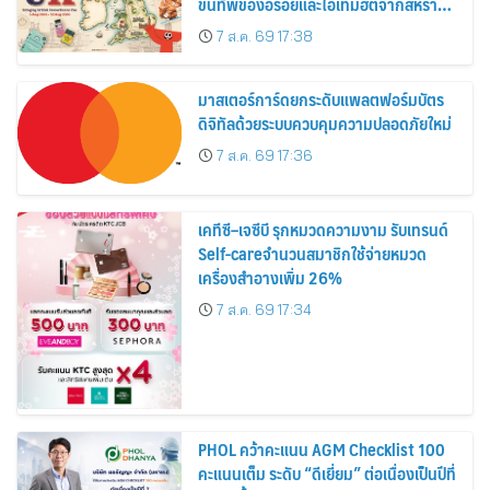
ขนทัพของอร่อยและไอเท็มฮิตจากสหราช
อาณาจักร ส่งตรงถึงมือตั้งแต่วันนี้ – 18
7 ส.ค. 69 17:38
สิงหาคมนี้
มาสเตอร์การ์ดยกระดับแพลตฟอร์มบัตร
ดิจิทัลด้วยระบบควบคุมความปลอดภัยใหม่
7 ส.ค. 69 17:36
เคทีซี–เจซีบี รุกหมวดความงาม รับเทรนด์
Self-careจำนวนสมาชิกใช้จ่ายหมวด
เครื่องสำอางเพิ่ม 26%
7 ส.ค. 69 17:34
PHOL คว้าคะแนน AGM Checklist 100
คะแนนเต็ม ระดับ “ดีเยี่ยม” ต่อเนื่องเป็นปีที่