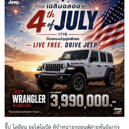
จี๊ป ไลอ้อน ออโตโมบิล ผู้จำหน่ายรถยนต์สายพันธุ์แกร่ง