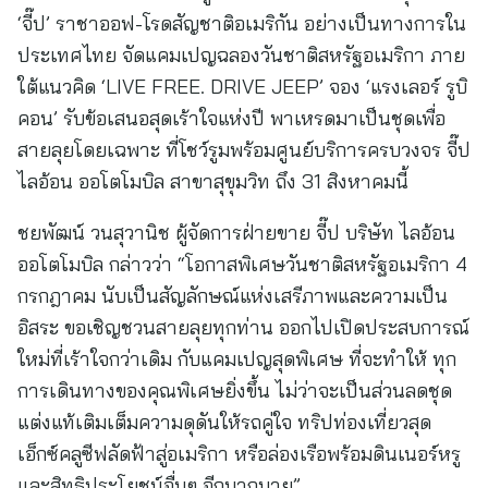
‘จี๊ป’ ราชาออฟ-โรดสัญชาติอเมริกัน อย่างเป็นทางการใน
ประเทศไทย จัดแคมเปญฉลองวันชาติสหรัฐอเมริกา ภาย
ใต้แนวคิด ‘LIVE FREE. DRIVE JEEP’ จอง ‘แรงเลอร์ รูบิ
คอน’ รับข้อเสนอสุดเร้าใจแห่งปี พาเหรดมาเป็นชุดเพื่อ
สายลุยโดยเฉพาะ ที่โชว์รูมพร้อมศูนย์บริการครบวงจร จี๊ป
ไลอ้อน ออโตโมบิล สาขาสุขุมวิท ถึง 31 สิงหาคมนี้
ชยพัฒน์ วนสุวานิช ผู้จัดการฝ่ายขาย จี๊ป บริษัท ไลอ้อน
ออโตโมบิล กล่าวว่า “โอกาสพิเศษวันชาติสหรัฐอเมริกา 4
กรกฎาคม นับเป็นสัญลักษณ์แห่งเสรีภาพและความเป็น
อิสระ ขอเชิญชวนสายลุยทุกท่าน ออกไปเปิดประสบการณ์
ใหม่ที่เร้าใจกว่าเดิม กับแคมเปญสุดพิเศษ ที่จะทำให้ ทุก
การเดินทางของคุณพิเศษยิ่งขึ้น ไม่ว่าจะเป็นส่วนลดชุด
แต่งแท้เติมเต็มความดุดันให้รถคู่ใจ ทริปท่องเที่ยวสุด
เอ็กซ์คลูซีฟลัดฟ้าสู่อเมริกา หรือล่องเรือพร้อมดินเนอร์หรู
และสิทธิประโยชน์อื่นๆ อีกมากมาย”