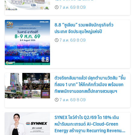
7 ส.ค. 69 8:09
8.8 “ซูเลียน” รวมพลังนักธุรกิจทั่ว
ประเทศ จัดประชุมใหญ่แห่งปี
7 ส.ค. 69 8:09
ตัวจริงกลับมาแล้ว! ปลุกตำนานวัตสัน “ชิ้น
ที่สอง 1 บาท” ให้คึกคักทั่วเมือง พร้อมยก
ทัพพนักงานออกสเต็ปกลางสวนลุมฯ
7 ส.ค. 69 8:09
SYNEX โชว์กำไร Q2/69 โต 18% เดิน
หน้ารับเมกะเทรนด์ AI–Cloud–Green
Energy สร้างฐาน Recurring Revenue