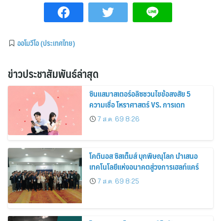
ออโมวีโอ (ประเทศไทย)
ข่าวประชาสัมพันธ์ล่าสุด
ซินแสมาสเตอร์อลิซชวนไขข้อสงสัย 5
ความเชื่อ โหราศาสตร์ VS. การเดท
7 ส.ค. 69 8:26
โคตินอส ซิสเต็มส์ บุกพิษณุโลก นำเสนอ
เทคโนโลยีแห่งอนาคตสู่วงการเฮลท์แคร์
7 ส.ค. 69 8:25