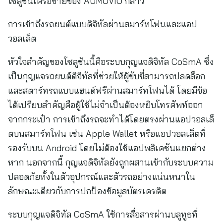
โซลูชันเครือข่ายของ AUMOVIO กล่าว
การเข้าถึงรถยนต์แบบดิจิทัลผ่านสมาร์ทโฟนและแอป
วอลเล็ต
หัวใจสำคัญของโซลูชันนี้คือระบบกุญแจดิจิทัล CoSmA ซึ่ง
เป็นกุญแจรถยนต์ดิจิทัลที่ช่วยให้ผู้ขับขี่สามารถปลดล็อก
และสตาร์ทรถแบบแฮนด์ฟรีผ่านสมาร์ทโฟนได้ โดยมีข้อ
ได้เปรียบสำคัญคือผู้ใช้ไม่จำเป็นต้องหยิบโทรศัพท์ออก
จากกระเป๋า การเข้าถึงรถจะทำได้โดยตรงผ่านแอปวอลเล็
ตบนสมาร์ทโฟน เช่น Apple Wallet หรือแอปวอลเล็ตที่
รองรับบน Android โดยไม่ต้องใช้แอปพลิเคชันแยกต่าง
หาก นอกจากนี้ กุญแจดิจิทัลยังถูกผสานเข้ากับระบบความ
ปลอดภัยทั้งในตัวอุปกรณ์และตัวรถอย่างแน่นหนาใน
ลักษณะเดียวกับการปกป้องข้อมูลบัตรเครดิต
ระบบกุญแจดิจิทัล CoSmA ใช้การสื่อสารผ่านบลูทูธที่