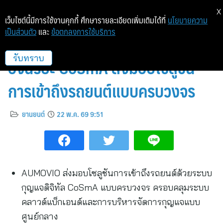
X
เว็บไซต์นี้มีการใช้งานคุกกี้ ศึกษารายละเอียดเพิ่มเติมได้ที่
นโยบายความ
เป็นส่วนตัว
และ
ข้อตกลงการใช้บริการ
AUMOVIO คว้าสัญญาระบบกุญแจ
อัจฉริยะ CoSmA ส่งมอบโซลูชัน
รับทราบ
การเข้าถึงรถยนต์แบบครบวงจร
ยานยนต์
22 พ.ค. 69 9:51
AUMOVIO ส่งมอบโซลูชันการเข้าถึงรถยนต์ด้วยระบบ
กุญแจดิจิทัล CoSmA แบบครบวงจร ครอบคลุมระบบ
คลาวด์แบ็กเอนด์และการบริหารจัดการกุญแจแบบ
ศูนย์กลาง