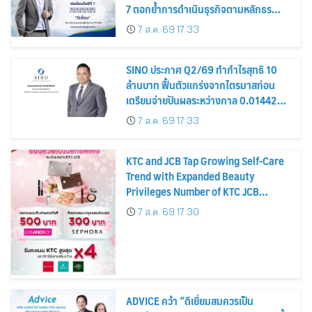
7 ตอกย้ำการดำเนินธุรกิจตามหลักธร
รมาภิบาล โปร่งใส สร้างความเชื่อมั่นผู้ถือ
7 ส.ค. 69 17:33
หุ้น
SINO ประกาศ Q2/69 ทำกำไรสุทธิ 10
ล้านบาท ฟื้นตัวแกร่งจากไตรมาสก่อน
เตรียมจ่ายปันผลระหว่างกาล 0.014423
บาทต่อหุ้น ครึ่งปีหลังมุ่งเติบโตต่อเนื่อง
7 ส.ค. 69 17:33
KTC and JCB Tap Growing Self-Care
Trend with Expanded Beauty
Privileges Number of KTC JCB
Cardmembers Spending on
7 ส.ค. 69 17:30
Cosmetics Rises 26%
ADVICE คว้า “ดีเยี่ยมสมควรเป็น