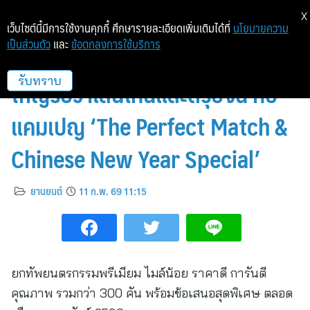
X
เว็บไซต์นี้มีการใช้งานคุกกี้ ศึกษารายละเอียดเพิ่มเติมได้ที่
นโยบายความ
เป็นส่วนตัว
และ
ข้อตกลงการใช้บริการ
มาสเตอร์ เซอร์ทิฟายด์ ยูส คาร์ จัด
ใหญ่รับวาเลนไทน์และตรุษจีน กับ
รับทราบ
แคมเปญ ‘The Perfect Match &
Chinese New Year Special’
ยานยนต์
11 ก.พ. 69 11:15
ยกทัพยนตรกรรมพรีเมียม ไมล์น้อย ราคาดี การันตี
คุณภาพ รวมกว่า 300 คัน พร้อมข้อเสนอสุดพิเศษ ตลอด