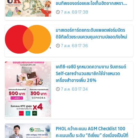
ขนทัพของอร่อยและไอเท็มฮิตจากสหราช
อาณาจักร ส่งตรงถึงมือตั้งแต่วันนี้ – 18
7 ส.ค. 69 17:38
สิงหาคมนี้
มาสเตอร์การ์ดยกระดับแพลตฟอร์มบัตร
ดิจิทัลด้วยระบบควบคุมความปลอดภัยใหม่
7 ส.ค. 69 17:36
เคทีซี–เจซีบี รุกหมวดความงาม รับเทรนด์
Self-careจำนวนสมาชิกใช้จ่ายหมวด
เครื่องสำอางเพิ่ม 26%
7 ส.ค. 69 17:34
PHOL คว้าคะแนน AGM Checklist 100
คะแนนเต็ม ระดับ “ดีเยี่ยม” ต่อเนื่องเป็นปีที่