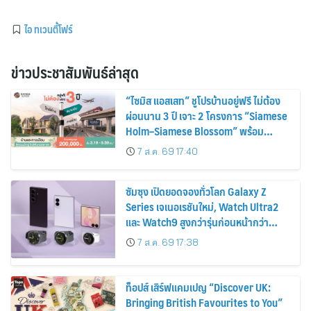
ไอ ทเวนตี้โฟร์
ข่าวประชาสัมพันธ์ล่าสุด
“ไซมิส แอสเสท” ชูโปรบ้านอยู่ฟรี ไม่ต้อง
ผ่อนนาน 3 ปี เจาะ 2 โครงการ “Siamese
Holm–Siamese Blossom” พร้อม
ส่วนลดและสิทธิพิเศษถึง 31 สิงหาคม
7 ส.ค. 69 17:40
2569
ซัมซุง เปิดยอดจองทั่วโลก Galaxy Z
Series เจเนอเรชันใหม่, Watch Ultra2
และ Watch9 สูงกว่ารุ่นก่อนหน้ากว่า
30%
7 ส.ค. 69 17:38
ท็อปส์ เสิร์ฟแคมเปญ “Discover UK:
Bringing British Favourites to You”