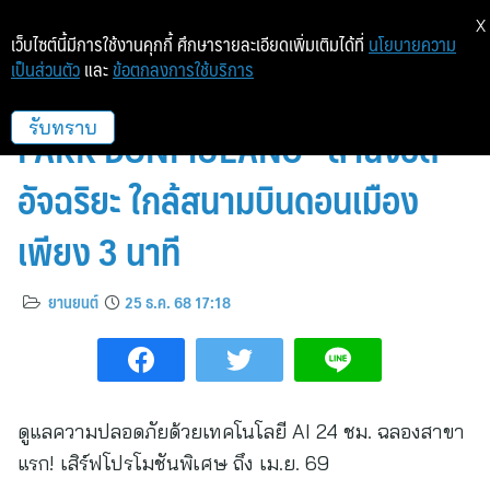
X
เว็บไซต์นี้มีการใช้งานคุกกี้ ศึกษารายละเอียดเพิ่มเติมได้ที่
นโยบายความ
เป็นส่วนตัว
และ
ข้อตกลงการใช้บริการ
LIV-24 เผยโฉมธุรกิจใหม่ “LIV-
PARK DONMUEANG” ลานจอด
รับทราบ
อัจฉริยะ ใกล้สนามบินดอนเมือง
เพียง 3 นาที
ยานยนต์
25 ธ.ค. 68 17:18
ดูแลความปลอดภัยด้วยเทคโนโลยี AI 24 ชม. ฉลองสาขา
แรก! เสิร์ฟโปรโมชันพิเศษ ถึง เม.ย. 69