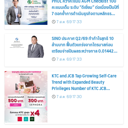
PHOL คว้าคะแนน AGM Checklist 100
คะแนนเต็ม ระดับ “ดีเยี่ยม” ต่อเนื่องเป็นปีที่
7 ตอกย้ำการดำเนินธุรกิจตามหลักธร
รมาภิบาล โปร่งใส สร้างความเชื่อมั่นผู้ถือ
7 ส.ค. 69 17:33
หุ้น
SINO ประกาศ Q2/69 ทำกำไรสุทธิ 10
ล้านบาท ฟื้นตัวแกร่งจากไตรมาสก่อน
เตรียมจ่ายปันผลระหว่างกาล 0.014423
บาทต่อหุ้น ครึ่งปีหลังมุ่งเติบโตต่อเนื่อง
7 ส.ค. 69 17:33
KTC and JCB Tap Growing Self-Care
Trend with Expanded Beauty
Privileges Number of KTC JCB
Cardmembers Spending on
7 ส.ค. 69 17:30
Cosmetics Rises 26%