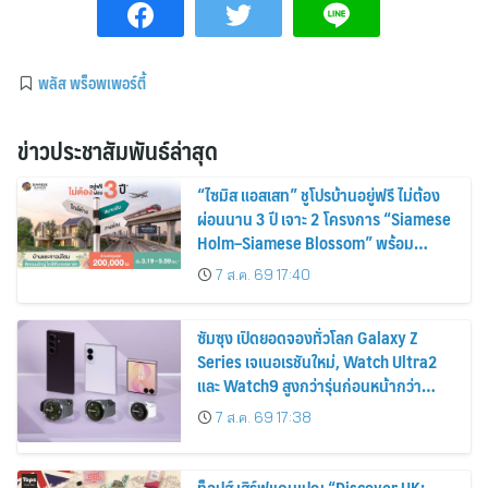
พลัส พร็อพเพอร์ตี้
ข่าวประชาสัมพันธ์ล่าสุด
“ไซมิส แอสเสท” ชูโปรบ้านอยู่ฟรี ไม่ต้อง
ผ่อนนาน 3 ปี เจาะ 2 โครงการ “Siamese
Holm–Siamese Blossom” พร้อม
ส่วนลดและสิทธิพิเศษถึง 31 สิงหาคม
7 ส.ค. 69 17:40
2569
ซัมซุง เปิดยอดจองทั่วโลก Galaxy Z
Series เจเนอเรชันใหม่, Watch Ultra2
และ Watch9 สูงกว่ารุ่นก่อนหน้ากว่า
30%
7 ส.ค. 69 17:38
ท็อปส์ เสิร์ฟแคมเปญ “Discover UK: