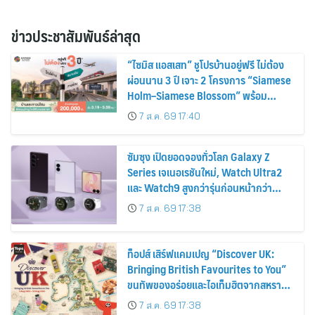
ข่าวประชาสัมพันธ์ล่าสุด
“ไซมิส แอสเสท” ชูโปรบ้านอยู่ฟรี ไม่ต้อง
ผ่อนนาน 3 ปี เจาะ 2 โครงการ “Siamese
Holm–Siamese Blossom” พร้อม
ส่วนลดและสิทธิพิเศษถึง 31 สิงหาคม
7 ส.ค. 69 17:40
2569
ซัมซุง เปิดยอดจองทั่วโลก Galaxy Z
Series เจเนอเรชันใหม่, Watch Ultra2
และ Watch9 สูงกว่ารุ่นก่อนหน้ากว่า
30%
7 ส.ค. 69 17:38
ท็อปส์ เสิร์ฟแคมเปญ “Discover UK:
Bringing British Favourites to You”
ขนทัพของอร่อยและไอเท็มฮิตจากสหราช
อาณาจักร ส่งตรงถึงมือตั้งแต่วันนี้ – 18
7 ส.ค. 69 17:38