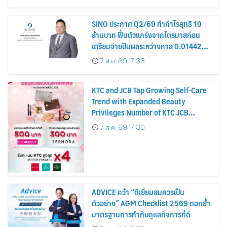
หุ้น
SINO ประกาศ Q2/69 ทำกำไรสุทธิ 10
ล้านบาท ฟื้นตัวแกร่งจากไตรมาสก่อน
เตรียมจ่ายปันผลระหว่างกาล 0.014423
บาทต่อหุ้น ครึ่งปีหลังมุ่งเติบโตต่อเนื่อง
7 ส.ค. 69 17:33
KTC and JCB Tap Growing Self-Care
Trend with Expanded Beauty
Privileges Number of KTC JCB
Cardmembers Spending on
7 ส.ค. 69 17:30
Cosmetics Rises 26%
ADVICE คว้า “ดีเยี่ยมสมควรเป็น
ตัวอย่าง” AGM Checklist 2569 ตอกย้ำ
มาตรฐานการกำกับดูแลกิจการที่ดี