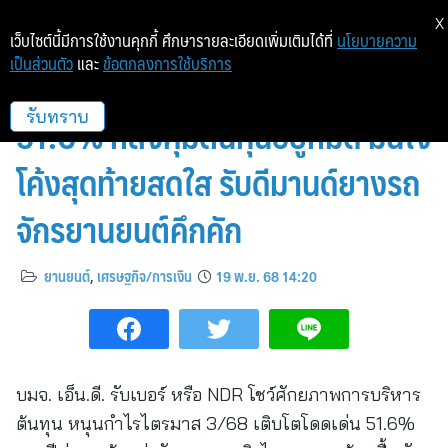
X
เว็บไซต์นี้มีการใช้งานคุกกี้ ศึกษารายละเอียดเพิ่มเติมได้ที่
นโยบายความ
เป็นส่วนตัว
และ
ข้อตกลงการใช้บริการ
NDR โชว์แกร่งกำไร Q3/68 พุ่ง
51.6% หลังคุมต้นทุนอยู่หมัด มั่นใจ
รับทราบ
โค้งสุดท้ายสดใส รับดีมานด์ยางรถ
จักรยานยนต์คึกคัก
ยานยนต์
,
เศรษฐกิจ/การเงิน
19 พ.ย. 68 14:20
บมจ. เอ็น.ดี. รับเบอร์ หรือ NDR โชว์ศักยภาพการบริหาร
ต้นทุน หนุนกำไรไตรมาส 3/68 เติบโตโดดเด่น 51.6%