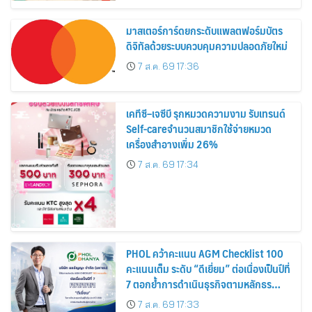
สิงหาคมนี้
มาสเตอร์การ์ดยกระดับแพลตฟอร์มบัตร
ดิจิทัลด้วยระบบควบคุมความปลอดภัยใหม่
7 ส.ค. 69 17:36
เคทีซี–เจซีบี รุกหมวดความงาม รับเทรนด์
Self-careจำนวนสมาชิกใช้จ่ายหมวด
เครื่องสำอางเพิ่ม 26%
7 ส.ค. 69 17:34
PHOL คว้าคะแนน AGM Checklist 100
คะแนนเต็ม ระดับ “ดีเยี่ยม” ต่อเนื่องเป็นปีที่
7 ตอกย้ำการดำเนินธุรกิจตามหลักธร
รมาภิบาล โปร่งใส สร้างความเชื่อมั่นผู้ถือ
7 ส.ค. 69 17:33