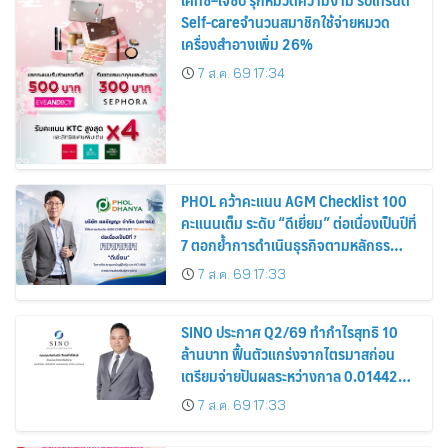
Self-careจำนวนสมาชิกใช้จ่ายหมวด
เครื่องสำอางเพิ่ม 26%
7 ส.ค. 69 17:34
PHOL คว้าคะแนน AGM Checklist 100
คะแนนเต็ม ระดับ “ดีเยี่ยม” ต่อเนื่องเป็นปีที่
7 ตอกย้ำการดำเนินธุรกิจตามหลักธร
รมาภิบาล โปร่งใส สร้างความเชื่อมั่นผู้ถือ
7 ส.ค. 69 17:33
หุ้น
SINO ประกาศ Q2/69 ทำกำไรสุทธิ 10
ล้านบาท ฟื้นตัวแกร่งจากไตรมาสก่อน
เตรียมจ่ายปันผลระหว่างกาล 0.014423
บาทต่อหุ้น ครึ่งปีหลังมุ่งเติบโตต่อเนื่อง
7 ส.ค. 69 17:33