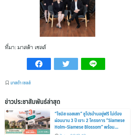
ที่มา:
มาสด้า เซลส์
มาสด้า เซลส์
ข่าวประชาสัมพันธ์ล่าสุด
“ไซมิส แอสเสท” ชูโปรบ้านอยู่ฟรี ไม่ต้อง
ผ่อนนาน 3 ปี เจาะ 2 โครงการ “Siamese
Holm–Siamese Blossom” พร้อม
ส่วนลดและสิทธิพิเศษถึง 31 สิงหาคม