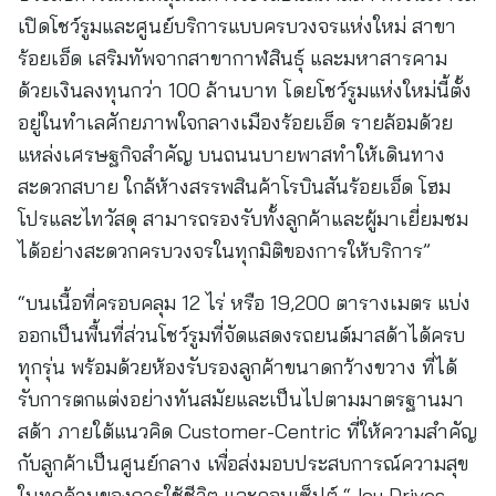
เปิดโชว์รูมและศูนย์บริการแบบครบวงจรแห่งใหม่ สาขา
ร้อยเอ็ด เสริมทัพจากสาขากาฬสินธุ์ และมหาสารคาม
ด้วยเงินลงทุนกว่า 100 ล้านบาท โดยโชว์รูมแห่งใหม่นี้ตั้ง
อยู่ในทำเลศักยภาพใจกลางเมืองร้อยเอ็ด รายล้อมด้วย
แหล่งเศรษฐกิจสำคัญ บนถนนบายพาสทำให้เดินทาง
สะดวกสบาย ใกล้ห้างสรรพสินค้าโรบินสันร้อยเอ็ด โฮม
โปรและไทวัสดุ สามารถรองรับทั้งลูกค้าและผู้มาเยี่ยมชม
ได้อย่างสะดวกครบวงจรในทุกมิติของการให้บริการ”
“บนเนื้อที่ครอบคลุม 12 ไร่ หรือ 19,200 ตารางเมตร แบ่ง
ออกเป็นพื้นที่ส่วนโชว์รูมที่จัดแสดงรถยนต์มาสด้าได้ครบ
ทุกรุ่น พร้อมด้วยห้องรับรองลูกค้าขนาดกว้างขวาง ที่ได้
รับการตกแต่งอย่างทันสมัยและเป็นไปตามมาตรฐานมา
สด้า ภายใต้แนวคิด Customer-Centric ที่ให้ความสำคัญ
กับลูกค้าเป็นศูนย์กลาง เพื่อส่งมอบประสบการณ์ความสุข
ในทุกด้านของการใช้ชีวิต และคอนเซ็ปต์ “Joy Drives