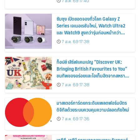
7 ส.ค. 69 17:40
2569
ซัมซุง เปิดยอดจองทั่วโลก Galaxy Z
Series เจเนอเรชันใหม่, Watch Ultra2
และ Watch9 สูงกว่ารุ่นก่อนหน้ากว่า
30%
7 ส.ค. 69 17:38
ท็อปส์ เสิร์ฟแคมเปญ “Discover UK:
Bringing British Favourites to You”
ขนทัพของอร่อยและไอเท็มฮิตจากสหราช
อาณาจักร ส่งตรงถึงมือตั้งแต่วันนี้ – 18
7 ส.ค. 69 17:38
สิงหาคมนี้
มาสเตอร์การ์ดยกระดับแพลตฟอร์มบัตร
ดิจิทัลด้วยระบบควบคุมความปลอดภัยใหม่
7 ส.ค. 69 17:36
เคทีซี–เจซีบี รุกหมวดความงาม รับเทรนด์