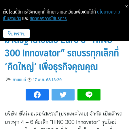
X
เว็บไซต์นี้มีการใช้งานคุกกี้ ศึกษารายละเอียดเพิ่มเติมได้ที่
นโยบายความ
เป็นส่วนตัว
และ
ข้อตกลงการใช้บริการ
ฮีโน่เปิดตัวผลิตภัณฑ์ใหม่ตาม
มาตรฐานไอเสีย Euro 5 “HINO
รับทราบ
300 Innovator” รถบรรทุกเล็กที่
‘คิดใหญ่’ เพื่อธุรกิจคุณคุณ
ยานยนต์
17 พ.ย. 68 13:29
บริษัท ฮีโน่มอเตอร์สเซลส์ (ประเทศไทย) จำกัด เปิดตัวรถ
บรรทุก 4 – 6 ล้อเล็ก “HINO 300 Innovator” รุ่นใหม่