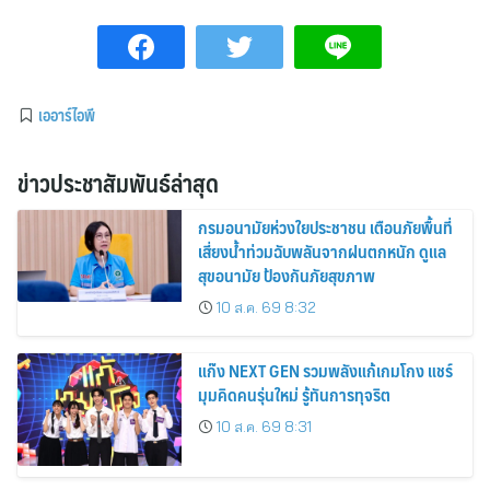
เออาร์ไอพี
ข่าวประชาสัมพันธ์ล่าสุด
กรมอนามัยห่วงใยประชาชน เตือนภัยพื้นที่
เสี่ยงน้ำท่วมฉับพลันจากฝนตกหนัก ดูแล
สุขอนามัย ป้องกันภัยสุขภาพ
10 ส.ค. 69 8:32
แก๊ง NEXT GEN รวมพลังแก้เกมโกง แชร์
มุมคิดคนรุ่นใหม่ รู้ทันการทุจริต
10 ส.ค. 69 8:31