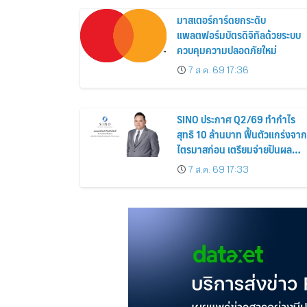
มาสเตอร์การ์ดยกระดับ
แพลตฟอร์มบัตรดิจิทัลด้วยระบบ
ควบคุมความปลอดภัยใหม่
7 ส.ค. 69 17:36
SINO ประกาศ Q2/69 ทำกำไร
สุทธิ 10 ล้านบาท ฟื้นตัวแกร่งจาก
ไตรมาสก่อน เตรียมจ่ายปันผล
ระหว่างกาล 0.014423 บาทต่อหุ้
7 ส.ค. 69 17:33
ครึ่งปีหลังมุ่งเติบโตต่อเนื่อง