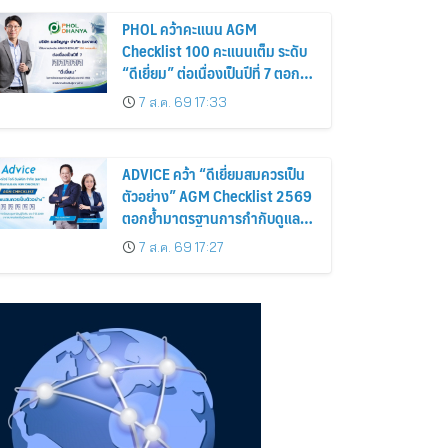
PHOL คว้าคะแนน AGM
Checklist 100 คะแนนเต็ม ระดับ
“ดีเยี่ยม” ต่อเนื่องเป็นปีที่ 7 ตอกย้ำ
การดำเนินธุรกิจตามหลักธรรมาภิ
7 ส.ค. 69 17:33
บาล โปร่งใส สร้างความเชื่อมั่นผู้
ถือหุ้น
ADVICE คว้า “ดีเยี่ยมสมควรเป็น
ตัวอย่าง” AGM Checklist 2569
ตอกย้ำมาตรฐานการกำกับดูแล
กิจการที่ดี
7 ส.ค. 69 17:27