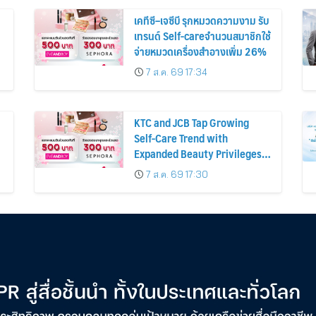
เคทีซี–เจซีบี รุกหมวดความงาม รับ
เทรนด์ Self-careจำนวนสมาชิกใช้
จ่ายหมวดเครื่องสำอางเพิ่ม 26%
7 ส.ค. 69 17:34
KTC and JCB Tap Growing
Self-Care Trend with
Expanded Beauty Privileges
น
Number of KTC JCB
7 ส.ค. 69 17:30
Cardmembers Spending on
Cosmetics Rises 26%