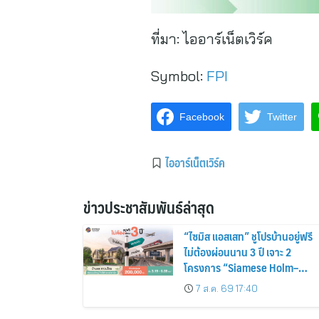
ที่มา:
ไออาร์เน็ตเวิร์ค
Symbol:
FPI
Facebook
Twitter
ไออาร์เน็ตเวิร์ค
ข่าวประชาสัมพันธ์ล่าสุด
“ไซมิส แอสเสท” ชูโปรบ้านอยู่ฟรี
ไม่ต้องผ่อนนาน 3 ปี เจาะ 2
โครงการ “Siamese Holm–
Siamese Blossom” พร้อม
7 ส.ค. 69 17:40
ส่วนลดและสิทธิพิเศษถึง 31
สิงหาคม 2569