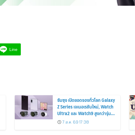
Line
ซัมซุง เปิดยอดจองทั่วโลก Galaxy
Z Series เจเนอเรชันใหม่, Watch
Ultra2 และ Watch9 สูงกว่ารุ่น
ก่อนหน้ากว่า 30%
7 ส.ค. 69 17:38