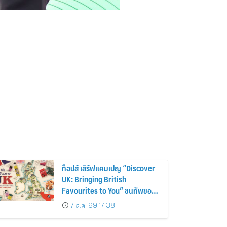
ท็อปส์ เสิร์ฟแคมเปญ “Discover
UK: Bringing British
Favourites to You” ขนทัพของ
อร่อยและไอเท็มฮิตจากสหราช
7 ส.ค. 69 17:38
อาณาจักร ส่งตรงถึงมือตั้งแต่วัน
นี้ – 18 สิงหาคมนี้