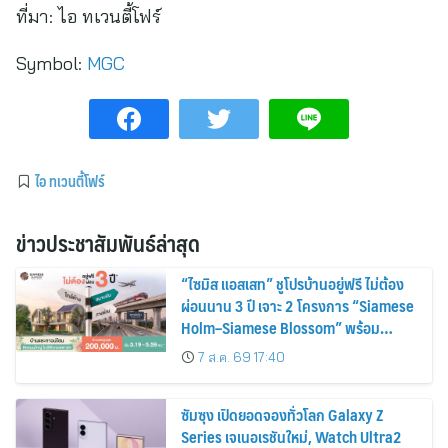
ที่มา:
ไอ ทเวนตี้โฟร์
Symbol:
MGC
ไอ ทเวนตี้โฟร์
ข่าวประชาสัมพันธ์ล่าสุด
“ไซมิส แอสเสท” ชูโปรบ้านอยู่ฟรี ไม่ต้อง
ผ่อนนาน 3 ปี เจาะ 2 โครงการ “Siamese
Holm–Siamese Blossom” พร้อม
ส่วนลดและสิทธิพิเศษถึง 31 สิงหาคม
7 ส.ค. 69 17:40
2569
ซัมซุง เปิดยอดจองทั่วโลก Galaxy Z
Series เจเนอเรชันใหม่, Watch Ultra2