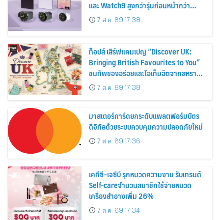
และ Watch9 สูงกว่ารุ่นก่อนหน้ากว่า
30%
7 ส.ค. 69 17:38
ท็อปส์ เสิร์ฟแคมเปญ “Discover UK:
Bringing British Favourites to You”
ขนทัพของอร่อยและไอเท็มฮิตจากสหราช
อาณาจักร ส่งตรงถึงมือตั้งแต่วันนี้ – 18
7 ส.ค. 69 17:38
สิงหาคมนี้
มาสเตอร์การ์ดยกระดับแพลตฟอร์มบัตร
ดิจิทัลด้วยระบบควบคุมความปลอดภัยใหม่
7 ส.ค. 69 17:36
เคทีซี–เจซีบี รุกหมวดความงาม รับเทรนด์
Self-careจำนวนสมาชิกใช้จ่ายหมวด
เครื่องสำอางเพิ่ม 26%
7 ส.ค. 69 17:34