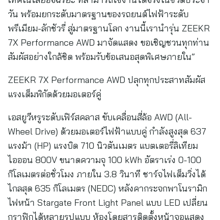
วัน พร้อมยกระดับมาตรฐานของรถยนต์ไฟฟ้าระดับ
พรีเมียม-ลักชัวรี่ สู่มาตรฐานโลก งานนี้เรานำรุ่น ZEEKR
7X Performance AWD มาจัดแสดง ขอเชิญชวนทุกท่าน
สัมผัสอย่างใกล้ชิด พร้อมรับข้อเสนอสุดพิเศษภายใน”
ZEEKR 7X Performance AWD ปลุกทุกประสาทสัมผัส
แรงเต็มพิกัดด้วยมอเตอร์คู่
เอสยูวีหรูระดับเฟิร์สคลาส ขับเคลื่อนสี่ล้อ AWD (All-
Wheel Drive) ด้วยมอเตอร์ไฟฟ้าแบบคู่ กำลังสูงสุด 637
แรงม้า (HP) แรงบิด 710 นิวตันเมตร แบตเตอรี่ลิเทียม
ไอออน 800V ขนาดความจุ 100 kWh อัตราเร่ง 0-100
กิโลเมตรต่อชั่วโมง ภายใน 3.8 วินาที ชาร์จไฟเต็มวิ่งได้
ไกลสุด 635 กิโลเมตร (NEDC) หลังคากระจกพาโนรามิก
ไฟหน้า Stargate Front Light Panel แบบ LED เปลี่ยน
กราฟิกได้หลายรูปแบบ ห้องโดยสารติดตั้งหน้าจอแสดง