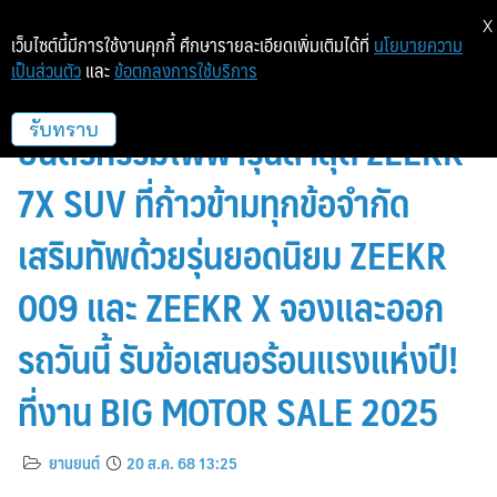
X
เว็บไซต์นี้มีการใช้งานคุกกี้ ศึกษารายละเอียดเพิ่มเติมได้ที่
นโยบายความ
เป็นส่วนตัว
และ
ข้อตกลงการใช้บริการ
ซีเคอร์ ซี โมบิลิตี้ พลัส ชวนสัมผัส
ยนตรกรรมไฟฟ้ารุ่นล่าสุด ZEEKR
รับทราบ
7X SUV ที่ก้าวข้ามทุกข้อจำกัด
เสริมทัพด้วยรุ่นยอดนิยม ZEEKR
009 และ ZEEKR X จองและออก
รถวันนี้ รับข้อเสนอร้อนแรงแห่งปี!
ที่งาน BIG MOTOR SALE 2025
ยานยนต์
20 ส.ค. 68 13:25