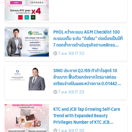
PHOL คว้าคะแนน AGM Checklist 100
คะแนนเต็ม ระดับ “ดีเยี่ยม” ต่อเนื่องเป็นปีที่
7 ตอกย้ำการดำเนินธุรกิจตามหลักธร
รมาภิบาล โปร่งใส สร้างความเชื่อมั่นผู้ถือ
7 ส.ค. 69 17:33
หุ้น
SINO ประกาศ Q2/69 ทำกำไรสุทธิ 10
ล้านบาท ฟื้นตัวแกร่งจากไตรมาสก่อน
เตรียมจ่ายปันผลระหว่างกาล 0.014423
บาทต่อหุ้น ครึ่งปีหลังมุ่งเติบโตต่อเนื่อง
7 ส.ค. 69 17:33
KTC and JCB Tap Growing Self-Care
Trend with Expanded Beauty
Privileges Number of KTC JCB
Cardmembers Spending on
7 ส.ค. 69 17:30