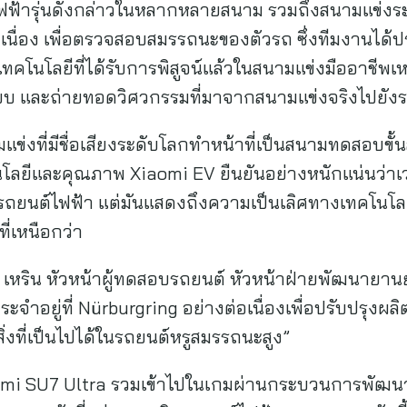
ฟฟ้ารุ่นดังกล่าวในหลากหลายสนาม รวมถึงสนามแข่ง
อเนื่อง เพื่อตรวจสอบสมรรถนะของตัวรถ ซึ่งทีมงานได้
โนโลยีที่ได้รับการพิสูจน์แล้วในสนามแข่งมืออาชีพเหล่
บบ และถ่ายทอดวิศวกรรมที่มาจากสนามแข่งจริงไปยังร
งที่มีชื่อเสียงระดับโลกทำหน้าที่เป็นสนามทดสอบขั้
ลยีและคุณภาพ Xiaomi EV ยืนยันอย่างหนักแน่นว่าเวล
รถยนต์ไฟฟ้า แต่มันแสดงถึงความเป็นเลิศทางเทคโนโลยี
่เหนือกว่า
น เหริน หัวหน้าผู้ทดสอบรถยนต์ หัวหน้าฝ่ายพัฒนายา
จำอยู่ที่ Nürburgring อย่างต่อเนื่องเพื่อปรับปรุงผล
สิ่งที่เป็นไปได้ในรถยนต์หรูสมรรถนะสูง”
omi SU7 Ultra รวมเข้าไปในเกมผ่านกระบวนการพัฒนา