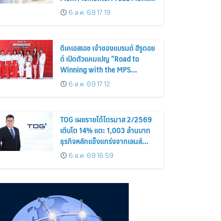
Proud of My Mom.
6 ส.ค. 69 17:19
ดีเคเอสเอช เจ้าของแบรนด์ ฮีรูดอย
ด์ เปิดตัวแคมเปญ “Road to
Winning with the MPS
Science”
6 ส.ค. 69 17:12
TOG เผยรายได้ไตรมาส 2/2569
เติบโต 14% แตะ 1,003 ล้านบาท
ธุรกิจหลักแข็งแกร่งจากเลนส์
มูลค่าเพิ่ม และการขยายตลาดต่าง
6 ส.ค. 69 16:59
ประเทศ พร้อมเดินหน้าลงทุนเพื่อ
การเติบโตระยะยาว