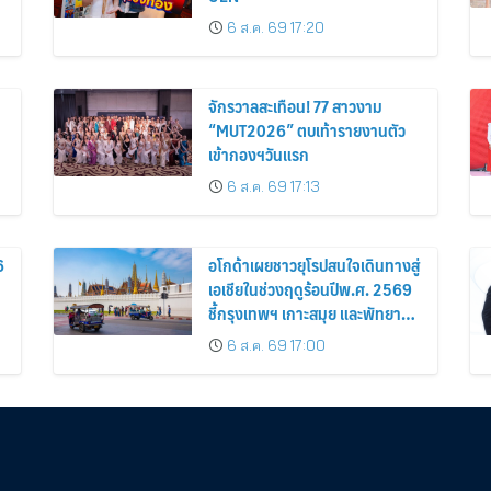
6 ส.ค. 69 17:20
จักรวาลสะเทือน! 77 สาวงาม
“MUT2026” ตบเท้ารายงานตัว
เข้ากองฯวันแรก
6 ส.ค. 69 17:13
6
อโกด้าเผยชาวยุโรปสนใจเดินทางสู่
เอเชียในช่วงฤดูร้อนปีพ.ศ. 2569
ชี้กรุงเทพฯ เกาะสมุย และพัทยา
ติดอันดับเมืองยอดนิยม
6 ส.ค. 69 17:00