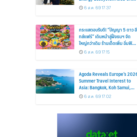
GN8 PHEV รถยนต์ MPV ระดับ
6 ส.ค. 69 17:37
พรีเมียม เข้ากับพลังงานแสง
อาทิตย์ภายในบ้าน
กระแสตอบรับดี! “ปัญญา 5 ดาว อี
ทส์แฟร์” เดินหน้าสู่ฝั่งธนฯ จัด
ใหญ่กว่าเดิม ร้านเด็ดเพิ่ม อิ่มฟิน
10 วันเต็ม!
6 ส.ค. 69 17:15
Agoda Reveals Europe’s 202
Summer Travel Interest to
Asia: Bangkok, Koh Samui,
and Pattaya Among the Top
6 ส.ค. 69 17:02
Cities