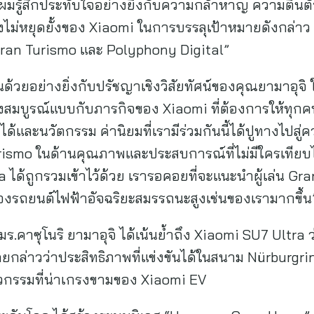
้ผมรู้สึกประทับใจอย่างยิ่งกับความกล้าหาญ ความตื่นตั
ไม่หยุดยั้งของ Xiaomi ในการบรรลุเป้าหมายดังกล่า
 Gran Turismo และ Polyphony Digital”
็นด้วยอย่างยิ่งกับปรัชญาเชิงวิสัยทัศน์ของคุณยามาอุจิ 
างสมบูรณ์แบบกับภารกิจของ Xiaomi ที่ต้องการให้ทุกคน
ถึงได้และนวัตกรรม ค่านิยมที่เรามีร่วมกันนี้ได้ปูทางไปสู่ค
smo ในด้านคุณภาพและประสบการณ์ที่ไม่มีใครเทียบได้ ท
ra ได้ถูกรวมเข้าไว้ด้วย เรารอคอยที่จะแนะนำผู้เล่น Gran
ของรถยนต์ไฟฟ้าอัจฉริยะสมรรถนะสูงเช่นของเรามากขึ้
คาซุโนริ ยามาอุจิ ได้เน้นย้ำถึง Xiaomi SU7 Ultra ว
ดยกล่าวว่าประสิทธิภาพที่แข่งขันได้ในสนาม Nürburgri
วกรรมที่น่าเกรงขามของ Xiaomi EV