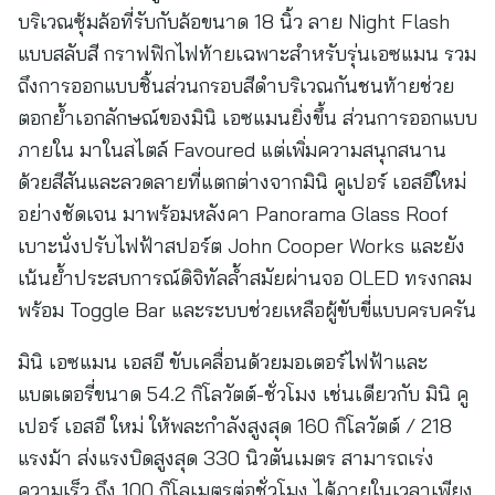
บริเวณซุ้มล้อที่รับกับล้อขนาด 18 นิ้ว ลาย Night Flash
แบบสลับสี กราฟฟิกไฟท้ายเฉพาะสำหรับรุ่นเอซแมน รวม
ถึงการออกแบบชิ้นส่วนกรอบสีดำบริเวณกันชนท้ายช่วย
ตอกย้ำเอกลักษณ์ของมินิ เอซแมนยิ่งขึ้น ส่วนการออกแบบ
ภายใน มาในสไตล์ Favoured แต่เพิ่มความสนุกสนาน
ด้วยสีสันและลวดลายที่แตกต่างจากมินิ คูเปอร์ เอสอีใหม่
อย่างชัดเจน มาพร้อมหลังคา Panorama Glass Roof
เบาะนั่งปรับไฟฟ้าสปอร์ต John Cooper Works และยัง
เน้นย้ำประสบการณ์ดิจิทัลล้ำสมัยผ่านจอ OLED ทรงกลม
พร้อม Toggle Bar และระบบช่วยเหลือผู้ขับขี่แบบครบครัน
มินิ เอซแมน เอสอี ขับเคลื่อนด้วยมอเตอร์ไฟฟ้าและ
แบตเตอรี่ขนาด 54.2 กิโลวัตต์-ชั่วโมง เช่นเดียวกับ มินิ คู
เปอร์ เอสอี ใหม่ ให้พละกำลังสูงสุด 160 กิโลวัตต์ / 218
แรงม้า ส่งแรงบิดสูงสุด 330 นิวตันเมตร สามารถเร่ง
ความเร็ว ถึง 100 กิโลเมตรต่อชั่วโมง ได้ภายในเวลาเพียง