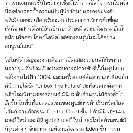
รกรรมเจเนอเรชันใหม่ เราเชื่อมั่นว่าการจัดกิจกรรมในครั้ง
นี้จะช่วยตอกย้ำความเป็นผู้นำด้านยนตรกรรมระดับ
พรีเมียมคอมแพ็ค พร้อมมอบประสบการณ์การขับขี่สุด
เร้าใจ ผสานดีไซน์อันเป็นเอกลักษณ์ และนวัตกรรมอันล้ำ
สมัย เพื่อตอบโจทย์ไลฟ์สไตล์ของคนรุ่นใหม่ได้อย่าง
สมบูรณ์แบบ”
ไฮไลท์สำคัญของงานคือ การจัดแสดงรถยนต์มินิหลาก
หลายรุ่น ที่พร้อมเปิดประสบการณ์การขับขี่ทั้งในรูปแบบ
พลังงานไฟฟ้า 100% และเครื่องยนต์สันดาปแบบต้นฉบับ
มินิ ภายใต้ธีม ‘Unbox The Future’ สะท้อนแนวคิดการ
พลิกโฉมนิยามของรถยนต์ มินิ ระดับตำนานให้ก้าวล้ำไป
อีกขั้น ในพื้นที่แยกสองโซนของศูนย์การค้าเซ็นทรัลเวิลด์
ได้แก่ ลานกิจกรรม Central Court ชั้น 1 กับมินิ เอซแมน
เอสอี ใหม่ และมินิ คูเปอร์ เอสอี ใหม่ และไฮไลท์รถยนต์มิ
นิรุ่นต่าง ๆ อีกมากมายที่ลานกิจกรรม Eden ชั้น 1 รวม