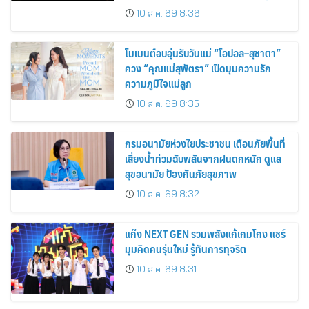
(เข้าชมฟรี)
10 ส.ค. 69 8:36
โมเมนต์อบอุ่นรับวันแม่ “โอปอล–สุชาตา”
ควง “คุณแม่สุพัตรา” เปิดมุมความรัก
ความภูมิใจแม่ลูก
10 ส.ค. 69 8:35
กรมอนามัยห่วงใยประชาชน เตือนภัยพื้นที่
เสี่ยงน้ำท่วมฉับพลันจากฝนตกหนัก ดูแล
สุขอนามัย ป้องกันภัยสุขภาพ
10 ส.ค. 69 8:32
แก๊ง NEXT GEN รวมพลังแก้เกมโกง แชร์
มุมคิดคนรุ่นใหม่ รู้ทันการทุจริต
10 ส.ค. 69 8:31