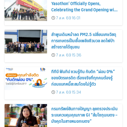
Yasothon’ Officially Opens,
Celebrating the Grand Opening with
Exclusive Tire Promotions
7 ส.ค. 69 16:01
ลำพูนเดินหน้าลด PM2.5 เปลี่ยนเศษวัสดุ
การเกษตรเป็นเชื้อเพลิงชีวมวล ลดไฟป่า
สร้างรายได้ชุมชน
7 ส.ค. 69 15:36
ทีทีบี ฟินทิป ชวนรู้ทัน กับดัก “ผ่อน 0%”
ของบัตรเครดิต เรื่องจริงที่ทุกคนต้องรู้
ก่อนแบกหนี้สะสมโดยไม่รู้ตัว
7 ส.ค. 69 15:34
กรมทรัพย์สินทางปัญญา ลุยตรวจประเมิน
ระบบควบคุมคุณภาพ GI “ส้มโชกุนเบตง –
มังคุดในสายหมอกเบตง”