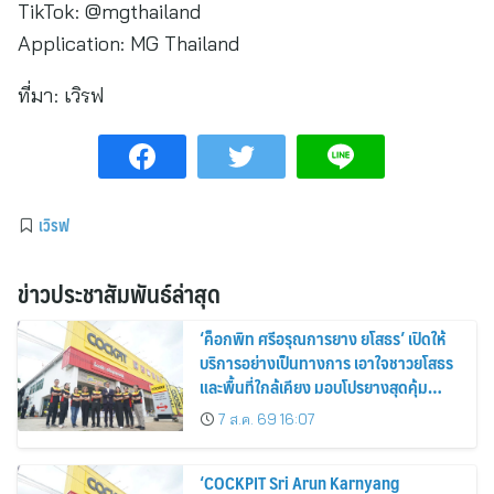
TikTok: @mgthailand
Application: MG Thailand
ที่มา:
เวิรฟ
เวิรฟ
ข่าวประชาสัมพันธ์ล่าสุด
‘ค็อกพิท ศรีอรุณการยาง ยโสธร’ เปิดให้
บริการอย่างเป็นทางการ เอาใจชาวยโสธร
และพื้นที่ใกล้เคียง มอบโปรยางสุดคุ้ม
ฉลองเปิดสาขาใหม่
7 ส.ค. 69 16:07
‘COCKPIT Sri Arun Karnyang