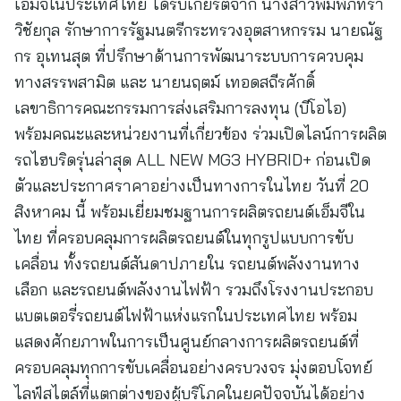
เอ็มจีในประเทศไทย ได้รับเกียรติจาก นางสาวพิมพ์ภัทรา
วิชัยกุล รักษาการรัฐมนตรีกระทรวงอุตสาหกรรม นายณัฐ
กร อุเทนสุต ที่ปรึกษาด้านการพัฒนาระบบการควบคุม
ทางสรรพสามิต และ นายนฤตม์ เทอดสถีรศักดิ์
เลขาธิการคณะกรรมการส่งเสริมการลงทุน (บีโอไอ)
พร้อมคณะและหน่วยงานที่เกี่ยวข้อง ร่วมเปิดไลน์การผลิต
รถไฮบริดรุ่นล่าสุด ALL NEW MG3 HYBRID+ ก่อนเปิด
ตัวและประกาศราคาอย่างเป็นทางการในไทย วันที่ 20
สิงหาคม นี้ พร้อมเยี่ยมชมฐานการผลิตรถยนต์เอ็มจีใน
ไทย ที่ครอบคลุมการผลิตรถยนต์ในทุกรูปแบบการขับ
เคลื่อน ทั้งรถยนต์สันดาปภายใน รถยนต์พลังงานทาง
เลือก และรถยนต์พลังงานไฟฟ้า รวมถึงโรงงานประกอบ
แบตเตอรี่รถยนต์ไฟฟ้าแห่งแรกในประเทศไทย พร้อม
แสดงศักยภาพในการเป็นศูนย์กลางการผลิตรถยนต์ที่
ครอบคลุมทุกการขับเคลื่อนอย่างครบวงจร มุ่งตอบโจทย์
ไลฟ์สไตล์ที่แตกต่างของผู้บริโภคในยุคปัจจุบันได้อย่าง