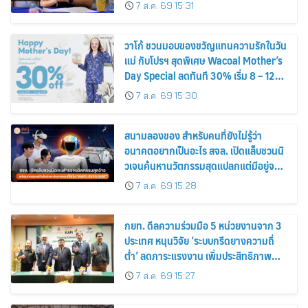
7 ส.ค. 69 15:31
วาโก้ ชวนมอบของขวัญแทนความรักในวัน
แม่ กับโปรฯ สุดพิเศษ Wacoal Mother’s
Day Special ลดทันที 30% เริ่ม 8 – 12
สิงหาคม 2569
7 ส.ค. 69 15:30
สนามลองของ สำหรับคนที่ยังไม่รู้ว่า
อนาคตอยากเป็นอะไร สจล. เปิดแล็บชวนนิ
วเจนค้นหานวัตกรรมสุดแปลกแต่มีอยู่จริง
พร้อมทดลองสกิลใหม่และค้นหาคณะที่ใช่
7 ส.ค. 69 15:28
ใน “KMITL EXPO 2026”
กยท. ดีลความร่วมมือ 5 หน่วยงานจาก 3
ประเทศ หนุนวิจัย ‘ระบบกรีดยางความถี่
ต่ำ’ ลดภาระแรงงาน เพิ่มประสิทธิภาพ
การจัดการสวนยาง เสริมคุณภาพผลผลิต
7 ส.ค. 69 15:27
ยาง