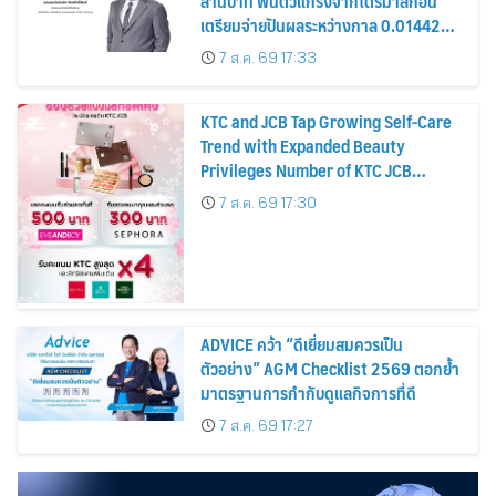
ล้านบาท ฟื้นตัวแกร่งจากไตรมาสก่อน
เตรียมจ่ายปันผลระหว่างกาล 0.014423
บาทต่อหุ้น ครึ่งปีหลังมุ่งเติบโตต่อเนื่อง
7 ส.ค. 69 17:33
KTC and JCB Tap Growing Self-Care
Trend with Expanded Beauty
Privileges Number of KTC JCB
Cardmembers Spending on
7 ส.ค. 69 17:30
Cosmetics Rises 26%
ADVICE คว้า “ดีเยี่ยมสมควรเป็น
ตัวอย่าง” AGM Checklist 2569 ตอกย้ำ
มาตรฐานการกำกับดูแลกิจการที่ดี
7 ส.ค. 69 17:27