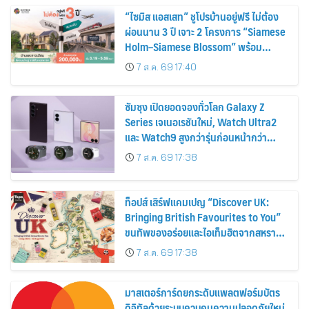
“ไซมิส แอสเสท” ชูโปรบ้านอยู่ฟรี ไม่ต้อง
ผ่อนนาน 3 ปี เจาะ 2 โครงการ “Siamese
Holm–Siamese Blossom” พร้อม
ส่วนลดและสิทธิพิเศษถึง 31 สิงหาคม
7 ส.ค. 69 17:40
2569
ซัมซุง เปิดยอดจองทั่วโลก Galaxy Z
Series เจเนอเรชันใหม่, Watch Ultra2
และ Watch9 สูงกว่ารุ่นก่อนหน้ากว่า
30%
7 ส.ค. 69 17:38
ท็อปส์ เสิร์ฟแคมเปญ “Discover UK:
Bringing British Favourites to You”
ขนทัพของอร่อยและไอเท็มฮิตจากสหราช
อาณาจักร ส่งตรงถึงมือตั้งแต่วันนี้ – 18
7 ส.ค. 69 17:38
สิงหาคมนี้
มาสเตอร์การ์ดยกระดับแพลตฟอร์มบัตร
ดิจิทัลด้วยระบบควบคุมความปลอดภัยใหม่