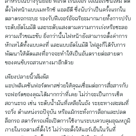
สำหรับในบางรุ่นย่อย ฟอร์ด เรนเจอร์ เจเนอเรชั่นใหม่ ติด
ตั้งไฟหน้าแบบเมทริกซ์ แอลอีดี ซึ่งนับว่าเป็นครั้งแรกใน
ตลาดรถกระบะ รองรับฟีเจอร์อัจฉริยะมากมายทั้งการปรับ
ระดับอัตโนมัติ และระดับแสงตามความการเร่งหรือชะลอ
ความเร็วขณะขับ ยิ่งกว่านั้นไฟหน้ายังสามารถตั้งค่าการ
หักเหได้ทั้งแบบคงที่ และแบบอัตโนมัติ ไฟสูงก็ได้รับการ
พัฒนาให้ตัดแสงที่อาจจะทำให้เป็นอันตรายต่อสายตา
ของคนขับรถสวนทางมาอีกด้วย
เพียงปลายนิ้วสัมผัส
แอปพลิเคชันฟอร์ดพาสช่วยให้คุณเชื่อมต่อการสื่อสารกับ
รถฟอร์ดของคุณได้มากกว่าที่เคย ไม่ว่าจะเป็นการเช็ค
สถานะรถ เช่น ระดับน้ำมันที่เหลือในถัง ระยะทางสะสมที่
รถวิ่ง ตำแหน่งรถปัจุบัน หรือแม้กระทั่งการล็อกและปลด
ล็อกรถ สตาร์ทรถเพื่อเปิดการใช้งานระบบควบคุมอุณหภูมิ
ภายในรถตามที่ตั้งไว้ ไม่ว่าจะตั้งให้แอร์เย็นในวันที่