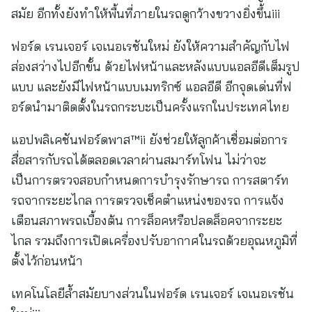
สมัย อีกทั้งยังทำให้พื้นที่ภายในรถดูกว้างขวางยิ่งขึ้นiii
ฟอร์ด เรนเจอร์ เจเนอเรชันใหม่ ยังให้ความสำคัญกับไฟ
ส่องสว่างไปอีกขั้น ด้วยไฟหน้าและหลังแบบแอลอีดีเต็มรูป
แบบ และยังมีไฟหน้าแบบเมทริกซ์ แอลอีดี อีกจุดเด่นที่ฟ
อร์ดนำมาติดตั้งในรถกระบะเป็นครั้งแรกในประเทศไทย
แอปพลิเคชันฟอร์ดพาส™ii ยังช่วยให้ลูกค้าเชื่อมต่อการ
สื่อสารกับรถได้ตลอดเวลาผ่านสมาร์ทโฟน ไม่ว่าจะ
เป็นการตรวจสอบกำหนดการบำรุงรักษารถ การสตาร์ท
รถจากระยะไกล การตรวจเช็คตำแหน่งของรถ การแจ้ง
เตือนสภาพรถเบื้องต้น การล็อคหรือปลดล็อคจากระยะ
ไกล รวมถึงการเปิดเครื่องปรับอากาศในรถด้วยอุณหภูมิที่
ตั้งไว้ก่อนหน้า
เทคโนโลยีล้ำสมัยบางส่วนในฟอร์ด เรนเจอร์ เจเนอเรชัน