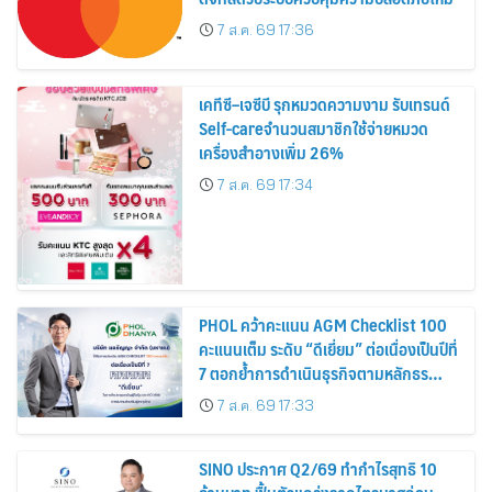
7 ส.ค. 69 17:36
เคทีซี–เจซีบี รุกหมวดความงาม รับเทรนด์
Self-careจำนวนสมาชิกใช้จ่ายหมวด
เครื่องสำอางเพิ่ม 26%
7 ส.ค. 69 17:34
PHOL คว้าคะแนน AGM Checklist 100
คะแนนเต็ม ระดับ “ดีเยี่ยม” ต่อเนื่องเป็นปีที่
7 ตอกย้ำการดำเนินธุรกิจตามหลักธร
รมาภิบาล โปร่งใส สร้างความเชื่อมั่นผู้ถือ
7 ส.ค. 69 17:33
หุ้น
SINO ประกาศ Q2/69 ทำกำไรสุทธิ 10