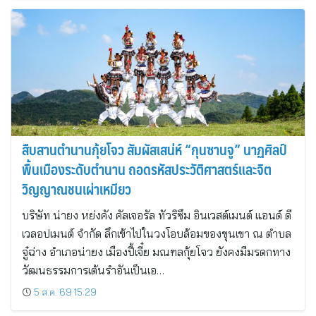
สืบสานตำนานกุ้ยโจว สัมผัสเสน่ห์ “กุนซานจู” นาฏศิลป์
พื้นเมืองระดับตำนาน ถอดรหัสประวัติศาสตร์และจิต
วิญญาณชนเผ่าเหมียว
บริษัท น่ายง หย่งคัง คัลเจอรัล ทัวริซึม อินเวสต์เมนต์ แอนด์ ดี
เวลอปเมนต์ จำกัด ลึกเข้าไปในวงโอบล้อมของขุนเขา ณ ตำบล
จู๋ฉ่าง อำเภอน่ายง เมืองปี้เจี๋ย มณฑลกุ้ยโจว ยังคงมีมรดกทาง
วัฒนธรรมการเต้นรำอันเป็นเอ…
5 ส.ค. 69 15:29