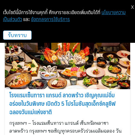
X
เว็บไซต์นี้มีการใช้งานคุกกี้ ศึกษารายละเอียดเพิ่มเติมได้ที่
นโยบายความ
เป็นส่วนตัว
และ
ข้อตกลงการใช้บริการ
travel_image
รับทราบ
โรงแรมเซ็นทารา แกรนด์ ลาดพร้าว เชิญคุณแม่อิ่ม
อร่อยในวันพิเศษ เปิดตัว 5 โปรโมชันสุดเอ็กซ์คลูซีฟ
ฉลองวันแม่แห่งชาติ
กรุงเทพฯ – โรงแรมเซ็นทารา แกรนด์ เซ็นทรัลพลาซา
ลาดพร้าว กรุงเทพฯ ขอเชิญทุกครอบครัวร่วมเฉลิมฉลอง วัน