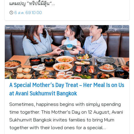
แคมเปญ “ทริปนี้มีลุ้น”…
6 ส.ค. 69 10:00
A Special Mother’s Day Treat – Her Meal Is on Us
at Avani Sukhumvit Bangkok
Sometimes, happiness begins with simply spending
time together. This Mother’s Day on 12 August, Avani
Sukhumvit Bangkok invites families to bring Mum
together with their loved ones for a special…