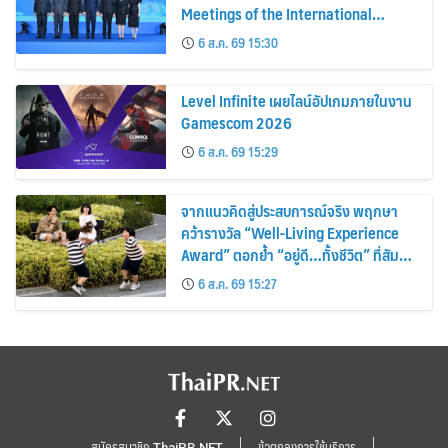
Meetings of the International
Monetary Fund and the World Bank
6 ส.ค. 69 15:30
Group Showcasing Thai Soft Power
to the World
Level Infinite เผยไลน์อัปเกมภายในงาน
Gamescom 2026
6 ส.ค. 69 15:29
จากแนวคิดสู่ประสบการณ์จริง พฤกษา
คว้ารางวัล “Well-Living Experience
Award” ตอกย้ำ “อยู่ดี…ทั้งชีวิต” ที่สัมผัส
ได้ในทุกวัน
6 ส.ค. 69 15:27
สมัครสมาชิก ThaiPR.NET
ข้อตกลงการใช้บริการ