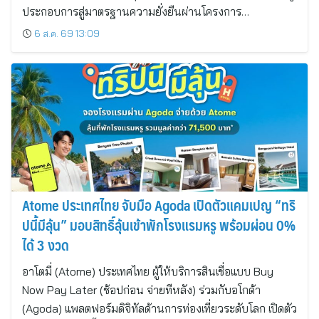
ประกอบการสู่มาตรฐานความยั่งยืนผ่านโครงการ…
6 ส.ค. 69 13:09
Atome ประเทศไทย จับมือ Agoda เปิดตัวแคมเปญ “ทริ
ปนี้มีลุ้น” มอบสิทธิ์ลุ้นเข้าพักโรงแรมหรู พร้อมผ่อน 0%
ได้ 3 งวด
อาโตมี่ (Atome) ประเทศไทย ผู้ให้บริการสินเชื่อแบบ Buy
Now Pay Later (ช้อปก่อน จ่ายทีหลัง) ร่วมกับอโกด้า
(Agoda) แพลตฟอร์มดิจิทัลด้านการท่องเที่ยวระดับโลก เปิดตัว