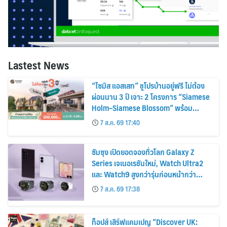
Lastest News
“ไซมิส แอสเสท” ชูโปรบ้านอยู่ฟรี ไม่ต้อง
ผ่อนนาน 3 ปี เจาะ 2 โครงการ “Siamese
Holm–Siamese Blossom” พร้อม
ส่วนลดและสิทธิพิเศษถึง 31 สิงหาคม
7 ส.ค. 69 17:40
2569
ซัมซุง เปิดยอดจองทั่วโลก Galaxy Z
Series เจเนอเรชันใหม่, Watch Ultra2
และ Watch9 สูงกว่ารุ่นก่อนหน้ากว่า
30%
7 ส.ค. 69 17:38
ท็อปส์ เสิร์ฟแคมเปญ “Discover UK: