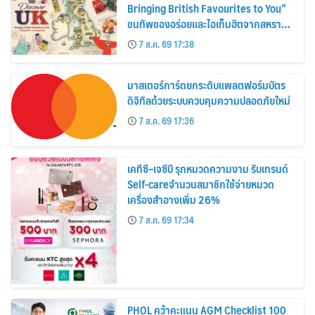
Bringing British Favourites to You”
ขนทัพของอร่อยและไอเท็มฮิตจากสหราช
อาณาจักร ส่งตรงถึงมือตั้งแต่วันนี้ – 18
7 ส.ค. 69 17:38
สิงหาคมนี้
มาสเตอร์การ์ดยกระดับแพลตฟอร์มบัตร
ดิจิทัลด้วยระบบควบคุมความปลอดภัยใหม่
7 ส.ค. 69 17:36
เคทีซี–เจซีบี รุกหมวดความงาม รับเทรนด์
Self-careจำนวนสมาชิกใช้จ่ายหมวด
เครื่องสำอางเพิ่ม 26%
7 ส.ค. 69 17:34
PHOL คว้าคะแนน AGM Checklist 100