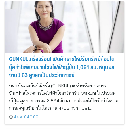
GUNKULเครื่องร้อน! เปิดศักราชใหม่รับทรัพย์ก้อนโต
บุ๊คกำไรพิเศษขายโรงไฟฟ้าญี่ปุ่น 1,091 ลบ. หนุนผล
งานปี 63 สูงสุดเป็นประวัติการณ์
บมจ.กันกุลเอ็นจิเนียริ่ง (GUNKUL) เฮรับทรัพย์จากการ
จำหน่ายโครงการโรงไฟฟ้าโซลาร์ฟาร์ม Iwakuni ในประเทศ
ญี่ปุ่น มูลค่าขายรวม 2,864 ล้านบาท ส่งผลให้ได้รับกำไรจาก
การลงทุนเข้ามาในไตรมาส 4/63 กว่า 1,091…
4 ม.ค. 64 11:00