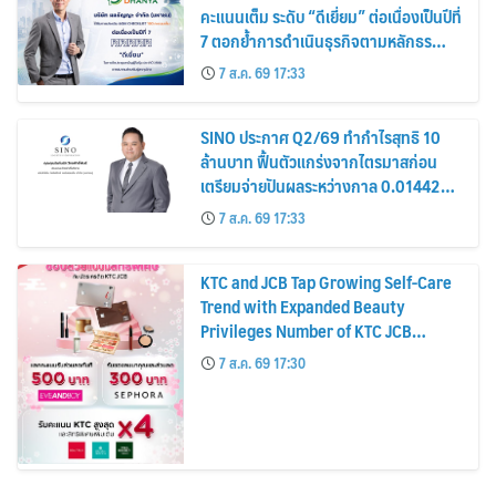
คะแนนเต็ม ระดับ “ดีเยี่ยม” ต่อเนื่องเป็นปีที่
7 ตอกย้ำการดำเนินธุรกิจตามหลักธร
รมาภิบาล โปร่งใส สร้างความเชื่อมั่นผู้ถือ
7 ส.ค. 69 17:33
หุ้น
SINO ประกาศ Q2/69 ทำกำไรสุทธิ 10
ล้านบาท ฟื้นตัวแกร่งจากไตรมาสก่อน
เตรียมจ่ายปันผลระหว่างกาล 0.014423
บาทต่อหุ้น ครึ่งปีหลังมุ่งเติบโตต่อเนื่อง
7 ส.ค. 69 17:33
KTC and JCB Tap Growing Self-Care
Trend with Expanded Beauty
Privileges Number of KTC JCB
Cardmembers Spending on
7 ส.ค. 69 17:30
Cosmetics Rises 26%