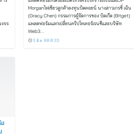
ิหาร
แพลตฟอร์มXเตรียมเปิดให้ใช้คริปโทชำระเงินและJP
Morganไฟเขียวลูกค้าลงทุนบิตคอยน์ นางสาวเกรซี่ เฉิน
(Gracy Chen) กรรมการผู้จัดการของ บิตเก็ต (Bitget)
บวงจร
แพลตฟอร์มแลกเปลี่ยนคริปโทเคอร์เรนซีและบริษัท
Web3…
5 มิ.ย. 68 8:33
์ม
น