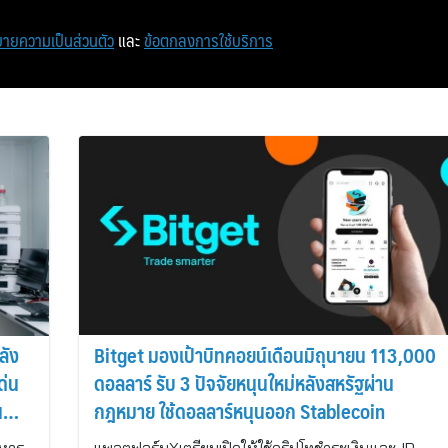
หน้าแรก
ท่องเที่ยว
ไอที
เศรษฐกิจ/การเงิน
ายความเป็นส่วนตัว
และ
ข้อตกลงการใช้บริการ
ลัง
Bitget มองเป้าบิทคอยน์เดือนมิถุนายน 113,000
ด่น
ดอลลาร์ รับ 3 ปัจจัยหนุนใหม่หลังสหรัฐผ่าน
น
กฎหมาย ใช้ดอลลาร์หนุนออก Stablecoin