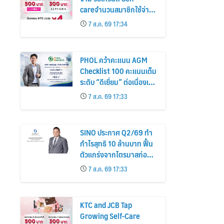
careจำนวนสมาชิกใช้จ่าย
หมวดเครื่องสำอางเพิ่ม
7 ส.ค. 69 17:34
26%
PHOL คว้าคะแนน AGM
Checklist 100 คะแนนเต็ม
ระดับ “ดีเยี่ยม” ต่อเนื่องเป็น
ปีที่ 7 ตอกย้ำการดำเนิน
7 ส.ค. 69 17:33
ธุรกิจตามหลักธรรมาภิบาล
โปร่งใส สร้างความเชื่อมั่นผู้
ถือหุ้น
SINO ประกาศ Q2/69 ทำ
กำไรสุทธิ 10 ล้านบาท ฟื้น
ตัวแกร่งจากไตรมาสก่อน
เตรียมจ่ายปันผลระหว่าง
7 ส.ค. 69 17:33
กาล 0.014423 บาทต่อหุ้น
ครึ่งปีหลังมุ่งเติบโตต่อเนื่อง
KTC and JCB Tap
Growing Self-Care