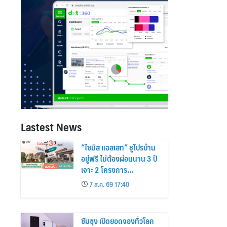
Lastest News
“ไซมิส แอสเสท” ชูโปรบ้าน
อยู่ฟรี ไม่ต้องผ่อนนาน 3 ปี
เจาะ 2 โครงการ
“Siamese Holm–
7 ส.ค. 69 17:40
Siamese Blossom”
พร้อมส่วนลดและสิทธิพิเศษ
ถึง 31 สิงหาคม 2569
ซัมซุง เปิดยอดจองทั่วโลก