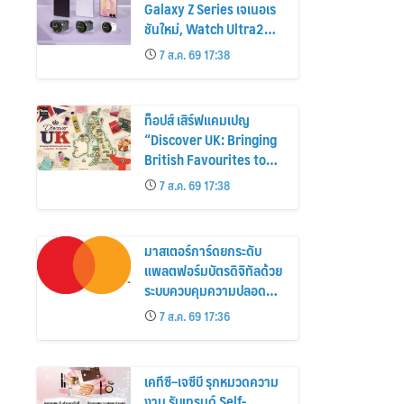
Galaxy Z Series เจเนอเร
ชันใหม่, Watch Ultra2
และ Watch9 สูงกว่ารุ่น
7 ส.ค. 69 17:38
ก่อนหน้ากว่า 30%
ท็อปส์ เสิร์ฟแคมเปญ
“Discover UK: Bringing
British Favourites to
You” ขนทัพของอร่อยและ
7 ส.ค. 69 17:38
ไอเท็มฮิตจากสหราช
อาณาจักร ส่งตรงถึงมือ
ตั้งแต่วันนี้ – 18 สิงหาคมนี้
มาสเตอร์การ์ดยกระดับ
แพลตฟอร์มบัตรดิจิทัลด้วย
ระบบควบคุมความปลอดภัย
ใหม่
7 ส.ค. 69 17:36
เคทีซี–เจซีบี รุกหมวดความ
งาม รับเทรนด์ Self-