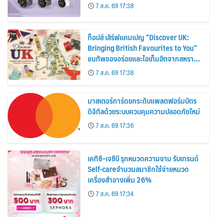
30%
7 ส.ค. 69 17:38
ท็อปส์ เสิร์ฟแคมเปญ “Discover UK:
Bringing British Favourites to You”
ขนทัพของอร่อยและไอเท็มฮิตจากสหราช
อาณาจักร ส่งตรงถึงมือตั้งแต่วันนี้ – 18
7 ส.ค. 69 17:38
สิงหาคมนี้
มาสเตอร์การ์ดยกระดับแพลตฟอร์มบัตร
ดิจิทัลด้วยระบบควบคุมความปลอดภัยใหม่
7 ส.ค. 69 17:36
เคทีซี–เจซีบี รุกหมวดความงาม รับเทรนด์
Self-careจำนวนสมาชิกใช้จ่ายหมวด
เครื่องสำอางเพิ่ม 26%
7 ส.ค. 69 17:34