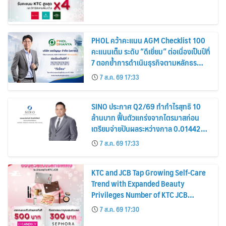
PHOL คว้าคะแนน AGM Checklist 100
คะแนนเต็ม ระดับ “ดีเยี่ยม” ต่อเนื่องเป็นปีที่
7 ตอกย้ำการดำเนินธุรกิจตามหลักธร
รมาภิบาล โปร่งใส สร้างความเชื่อมั่นผู้ถือ
7 ส.ค. 69 17:33
หุ้น
SINO ประกาศ Q2/69 ทำกำไรสุทธิ 10
ล้านบาท ฟื้นตัวแกร่งจากไตรมาสก่อน
เตรียมจ่ายปันผลระหว่างกาล 0.014423
บาทต่อหุ้น ครึ่งปีหลังมุ่งเติบโตต่อเนื่อง
7 ส.ค. 69 17:33
KTC and JCB Tap Growing Self-Care
Trend with Expanded Beauty
Privileges Number of KTC JCB
Cardmembers Spending on
7 ส.ค. 69 17:30
Cosmetics Rises 26%