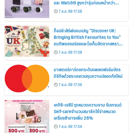
และ Watch9 สูงกว่ารุ่นก่อนหน้ากว่า
30%
7 ส.ค. 69 17:38
ท็อปส์ เสิร์ฟแคมเปญ “Discover UK:
Bringing British Favourites to You”
ขนทัพของอร่อยและไอเท็มฮิตจากสหราช
อาณาจักร ส่งตรงถึงมือตั้งแต่วันนี้ – 18
7 ส.ค. 69 17:38
สิงหาคมนี้
มาสเตอร์การ์ดยกระดับแพลตฟอร์มบัตร
ดิจิทัลด้วยระบบควบคุมความปลอดภัยใหม่
7 ส.ค. 69 17:36
เคทีซี–เจซีบี รุกหมวดความงาม รับเทรนด์
Self-careจำนวนสมาชิกใช้จ่ายหมวด
เครื่องสำอางเพิ่ม 26%
7 ส.ค. 69 17:34