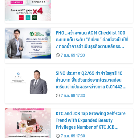
PHOL คว้าคะแนน AGM Checklist 100
คะแนนเต็ม ระดับ “ดีเยี่ยม” ต่อเนื่องเป็นปีที่
7 ตอกย้ำการดำเนินธุรกิจตามหลักธร
รมาภิบาล โปร่งใส สร้างความเชื่อมั่นผู้ถือ
7 ส.ค. 69 17:33
หุ้น
SINO ประกาศ Q2/69 ทำกำไรสุทธิ 10
ล้านบาท ฟื้นตัวแกร่งจากไตรมาสก่อน
เตรียมจ่ายปันผลระหว่างกาล 0.014423
บาทต่อหุ้น ครึ่งปีหลังมุ่งเติบโตต่อเนื่อง
7 ส.ค. 69 17:33
KTC and JCB Tap Growing Self-Care
Trend with Expanded Beauty
Privileges Number of KTC JCB
Cardmembers Spending on
7 ส.ค. 69 17:30