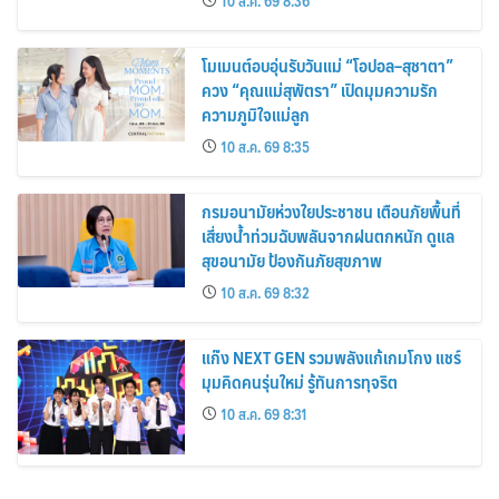
10 ส.ค. 69 8:36
โมเมนต์อบอุ่นรับวันแม่ “โอปอล–สุชาตา”
ควง “คุณแม่สุพัตรา” เปิดมุมความรัก
ความภูมิใจแม่ลูก
10 ส.ค. 69 8:35
กรมอนามัยห่วงใยประชาชน เตือนภัยพื้นที่
เสี่ยงน้ำท่วมฉับพลันจากฝนตกหนัก ดูแล
สุขอนามัย ป้องกันภัยสุขภาพ
10 ส.ค. 69 8:32
แก๊ง NEXT GEN รวมพลังแก้เกมโกง แชร์
มุมคิดคนรุ่นใหม่ รู้ทันการทุจริต
10 ส.ค. 69 8:31