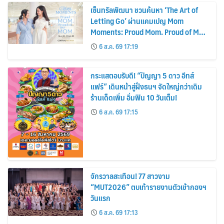
เซ็นทรัลพัฒนา ชวนค้นหา ‘The Art of
Letting Go’ ผ่านแคมเปญ Mom
Moments: Proud Mom. Proud of My
Mom.
6 ส.ค. 69 17:19
กระแสตอบรับดี! “ปัญญา 5 ดาว อีทส์
แฟร์” เดินหน้าสู่ฝั่งธนฯ จัดใหญ่กว่าเดิม
ร้านเด็ดเพิ่ม อิ่มฟิน 10 วันเต็ม!
6 ส.ค. 69 17:15
จักรวาลสะเทือน! 77 สาวงาม
“MUT2026” ตบเท้ารายงานตัวเข้ากองฯ
วันแรก
6 ส.ค. 69 17:13