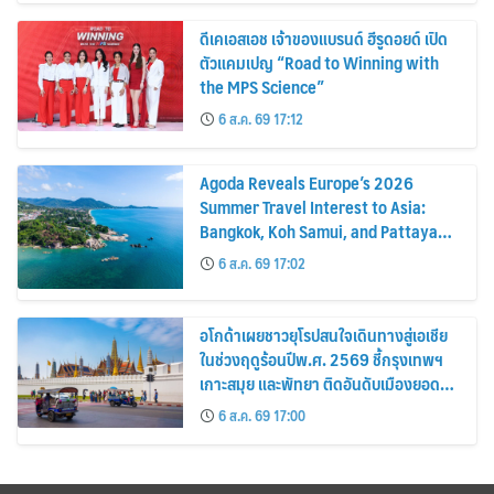
ดีเคเอสเอช เจ้าของแบรนด์ ฮีรูดอยด์ เปิด
ตัวแคมเปญ “Road to Winning with
the MPS Science”
6 ส.ค. 69 17:12
Agoda Reveals Europe’s 2026
Summer Travel Interest to Asia:
Bangkok, Koh Samui, and Pattaya
Among the Top Cities
6 ส.ค. 69 17:02
อโกด้าเผยชาวยุโรปสนใจเดินทางสู่เอเชีย
ในช่วงฤดูร้อนปีพ.ศ. 2569 ชี้กรุงเทพฯ
เกาะสมุย และพัทยา ติดอันดับเมืองยอด
นิยม
6 ส.ค. 69 17:00