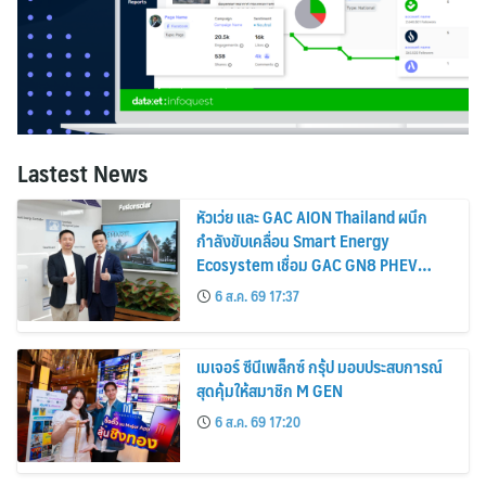
Lastest News
หัวเว่ย และ GAC AION Thailand ผนึก
กำลังขับเคลื่อน Smart Energy
Ecosystem เชื่อม GAC GN8 PHEV
รถยนต์ MPV ระดับพรีเมียม เข้ากับ
6 ส.ค. 69 17:37
พลังงานแสงอาทิตย์ภายในบ้าน
เมเจอร์ ซีนีเพล็กซ์ กรุ้ป มอบประสบการณ์
สุดคุ้มให้สมาชิก M GEN
6 ส.ค. 69 17:20