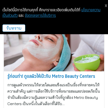
X
เว็บไซต์นี้มีการใช้งานคุกกี้ ศึกษารายละเอียดเพิ่มเติมได้ที่
นโยบายความ
เป็นส่วนตัว
และ
ข้อตกลงการใช้บริการ
THE METRO CLINIC
รับทราบ
รู้ก่อนทำ! ดูแลผิวให้เป๊ะกับ Metro Beauty Centers
การดูแลผิวพรรณให้สวยใสและแข็งแรงเป็นเรื่องที่หลายคนให้
ความสำคัญ แต่การเลือกใช้บริการที่เหมาะสมและปลอดภัยนั้น
จำเป็นต้องมีความรู้และความเข้าใจที่ถูกต้อง Metro Beauty
Centers เป็นหนึ่งในตัวเลือกที่ได้รับ…