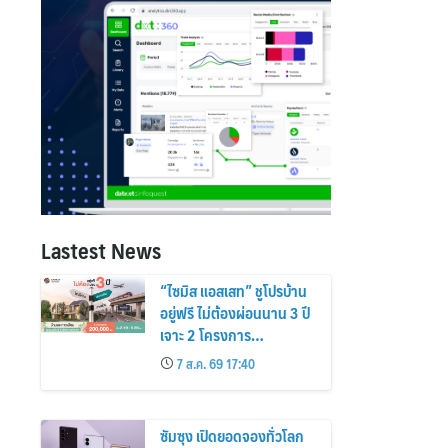
Lastest News
“ไซมิส แอสเสท” ชูโปรบ้าน
อยู่ฟรี ไม่ต้องผ่อนนาน 3 ปี
เจาะ 2 โครงการ
“Siamese Holm–
7 ส.ค. 69 17:40
Siamese Blossom”
พร้อมส่วนลดและสิทธิพิเศษ
ถึง 31 สิงหาคม 2569
ซัมซุง เปิดยอดจองทั่วโลก