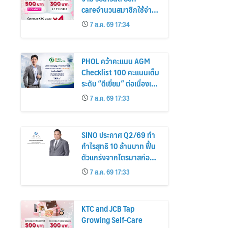
careจำนวนสมาชิกใช้จ่าย
หมวดเครื่องสำอางเพิ่ม
7 ส.ค. 69 17:34
26%
PHOL คว้าคะแนน AGM
Checklist 100 คะแนนเต็ม
ระดับ “ดีเยี่ยม” ต่อเนื่องเป็น
ปีที่ 7 ตอกย้ำการดำเนิน
7 ส.ค. 69 17:33
ธุรกิจตามหลักธรรมาภิบาล
โปร่งใส สร้างความเชื่อมั่นผู้
ถือหุ้น
SINO ประกาศ Q2/69 ทำ
กำไรสุทธิ 10 ล้านบาท ฟื้น
ตัวแกร่งจากไตรมาสก่อน
เตรียมจ่ายปันผลระหว่าง
7 ส.ค. 69 17:33
กาล 0.014423 บาทต่อหุ้น
ครึ่งปีหลังมุ่งเติบโตต่อเนื่อง
KTC and JCB Tap
Growing Self-Care