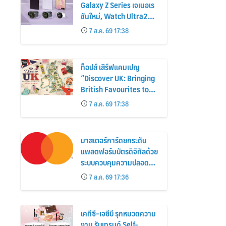
Galaxy Z Series เจเนอเร
ชันใหม่, Watch Ultra2
และ Watch9 สูงกว่ารุ่น
7 ส.ค. 69 17:38
ก่อนหน้ากว่า 30%
ท็อปส์ เสิร์ฟแคมเปญ
“Discover UK: Bringing
British Favourites to
You” ขนทัพของอร่อยและ
7 ส.ค. 69 17:38
ไอเท็มฮิตจากสหราช
อาณาจักร ส่งตรงถึงมือ
ตั้งแต่วันนี้ – 18 สิงหาคมนี้
มาสเตอร์การ์ดยกระดับ
แพลตฟอร์มบัตรดิจิทัลด้วย
ระบบควบคุมความปลอดภัย
ใหม่
7 ส.ค. 69 17:36
เคทีซี–เจซีบี รุกหมวดความ
งาม รับเทรนด์ Self-