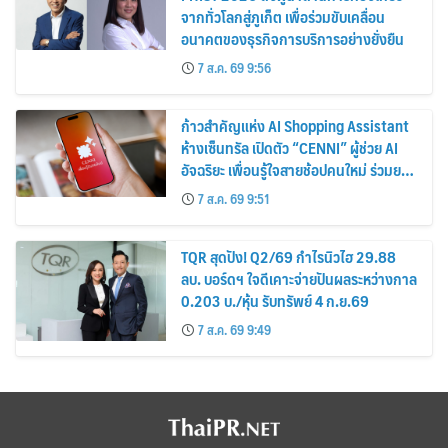
จากทั่วโลกสู่ภูเก็ต เพื่อร่วมขับเคลื่อน
อนาคตของธุรกิจการบริการอย่างยั่งยืน
7 ส.ค. 69 9:56
ก้าวสำคัญแห่ง AI Shopping Assistant
ห้างเซ็นทรัล เปิดตัว “CENNI” ผู้ช่วย AI
อัจฉริยะ เพื่อนรู้ใจสายช้อปคนใหม่ ร่วมยก
ระดับประสบการณ์ช้อปปิ้งให้ง่ายขึ้นได้ ใน
7 ส.ค. 69 9:51
แชตเดียว
TQR สุดปัง! Q2/69 กำไรนิวไฮ 29.88
ลบ. บอร์ดฯ ใจดีเคาะจ่ายปันผลระหว่างกาล
0.203 บ./หุ้น รับทรัพย์ 4 ก.ย.69
7 ส.ค. 69 9:49