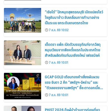
ตลาดสากล
“เจียไต๋” ปักหมุดสุพรรณบุรี! เปิดแปลงโชว์
โซลูชันนาข้าว ขับเคลื่อนการทำนาอย่าง
เป็นระบบ ยกระดับเกษตรกรไทย
7 ส.ค. 69 10:02
เต็ดตรา แพ้ค เปิดตัวบรรจุภัณฑ์จากวัสดุ
หมุนเวียนจากพืชครั้งแรกในประเทศไทย
สำหรับผลิตภัณฑ์นมเชียงใหม่ เฟรชมิลค์
7 ส.ค. 69 10:01
GCAP GOLD เตือนทองคำเสี่ยงผันผวน
แรง จับตา 2 ศึก “สหรัฐฯ-อิหร่าน” และ
“ตัวเลขแรงงานสหรัฐฯ” ชี้ชะตาดอกเบี้ย
เฟด
7 ส.ค. 69 10:01
PHIST 2026 ดึงผู้นำด้านการท่องเที่ยว