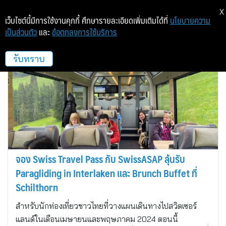
X
เว็บไซต์นี้มีการใช้งานคุกกี้ ศึกษารายละเอียดเพิ่มเติมได้ที่
นโยบายความ
เป็นส่วนตัว
และ
ข้อตกลงการใช้บริการ
SwissASAP
รับทราบ
จอง Swiss Travel Pass กับ SwissASAP ลุ้นรับ
Paragliding in Interlaken และ Brunch Buffet ที่
Schilthorn
สำหรับนักท่องเที่ยวชาวไทยที่วางแผนเดินทางไปสวิตเซอร์
แลนด์ในเดือนเมษายนและพฤษภาคม 2024 ตอนนี้