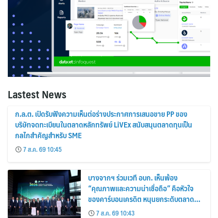
Lastest News
ก.ล.ต. เปิดรับฟังความเห็นต่อร่างประกาศการเสนอขาย PP ของ
บริษัทจดทะเบียนในตลาดหลักทรัพย์ LiVEx สนับสนุนตลาดทุนเป็น
กลไกสำคัญสำหรับ SME
7 ส.ค. 69 10:45
บางจากฯ ร่วมเวที อบก. เห็นพ้อง
“คุณภาพและความน่าเชื่อถือ” คือหัวใจ
ของคาร์บอนเครดิต หนุนยกระดับตลาด
คาร์บอนไทย เชื่อมโยงอาเซียน เปิดโอกาสสู่
7 ส.ค. 69 10:43