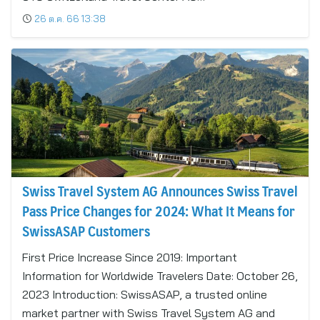
26 ต.ค. 66 13:38
Swiss Travel System AG Announces Swiss Travel
Pass Price Changes for 2024: What It Means for
SwissASAP Customers
First Price Increase Since 2019: Important
Information for Worldwide Travelers Date: October 26,
2023 Introduction: SwissASAP, a trusted online
market partner with Swiss Travel System AG and