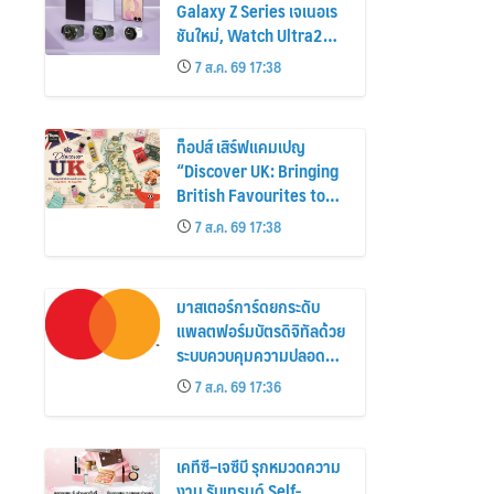
Galaxy Z Series เจเนอเร
ชันใหม่, Watch Ultra2
และ Watch9 สูงกว่ารุ่น
7 ส.ค. 69 17:38
ก่อนหน้ากว่า 30%
ท็อปส์ เสิร์ฟแคมเปญ
“Discover UK: Bringing
British Favourites to
You” ขนทัพของอร่อยและ
7 ส.ค. 69 17:38
ไอเท็มฮิตจากสหราช
อาณาจักร ส่งตรงถึงมือ
ตั้งแต่วันนี้ – 18 สิงหาคมนี้
มาสเตอร์การ์ดยกระดับ
แพลตฟอร์มบัตรดิจิทัลด้วย
ระบบควบคุมความปลอดภัย
ใหม่
7 ส.ค. 69 17:36
เคทีซี–เจซีบี รุกหมวดความ
งาม รับเทรนด์ Self-