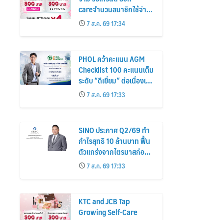
careจำนวนสมาชิกใช้จ่าย
หมวดเครื่องสำอางเพิ่ม
7 ส.ค. 69 17:34
26%
PHOL คว้าคะแนน AGM
Checklist 100 คะแนนเต็ม
ระดับ “ดีเยี่ยม” ต่อเนื่องเป็น
ปีที่ 7 ตอกย้ำการดำเนิน
7 ส.ค. 69 17:33
ธุรกิจตามหลักธรรมาภิบาล
โปร่งใส สร้างความเชื่อมั่นผู้
ถือหุ้น
SINO ประกาศ Q2/69 ทำ
กำไรสุทธิ 10 ล้านบาท ฟื้น
ตัวแกร่งจากไตรมาสก่อน
เตรียมจ่ายปันผลระหว่าง
7 ส.ค. 69 17:33
กาล 0.014423 บาทต่อหุ้น
ครึ่งปีหลังมุ่งเติบโตต่อเนื่อง
KTC and JCB Tap
Growing Self-Care