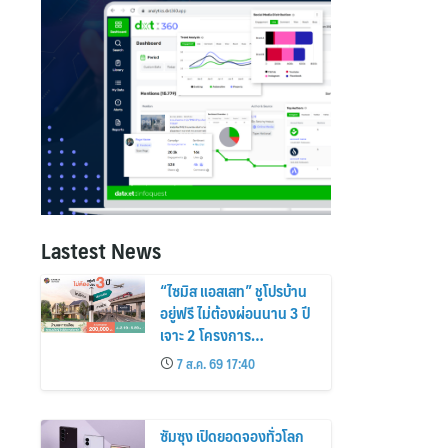
Lastest News
“ไซมิส แอสเสท” ชูโปรบ้าน
อยู่ฟรี ไม่ต้องผ่อนนาน 3 ปี
เจาะ 2 โครงการ
“Siamese Holm–
7 ส.ค. 69 17:40
Siamese Blossom”
พร้อมส่วนลดและสิทธิพิเศษ
ถึง 31 สิงหาคม 2569
ซัมซุง เปิดยอดจองทั่วโลก