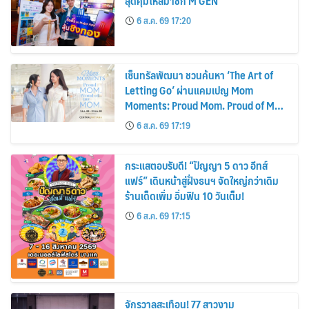
สุดคุ้มให้สมาชิก M GEN
6 ส.ค. 69 17:20
เซ็นทรัลพัฒนา ชวนค้นหา ‘The Art of
Letting Go’ ผ่านแคมเปญ Mom
Moments: Proud Mom. Proud of My
Mom.
6 ส.ค. 69 17:19
กระแสตอบรับดี! “ปัญญา 5 ดาว อีทส์
แฟร์” เดินหน้าสู่ฝั่งธนฯ จัดใหญ่กว่าเดิม
ร้านเด็ดเพิ่ม อิ่มฟิน 10 วันเต็ม!
6 ส.ค. 69 17:15
จักรวาลสะเทือน! 77 สาวงาม