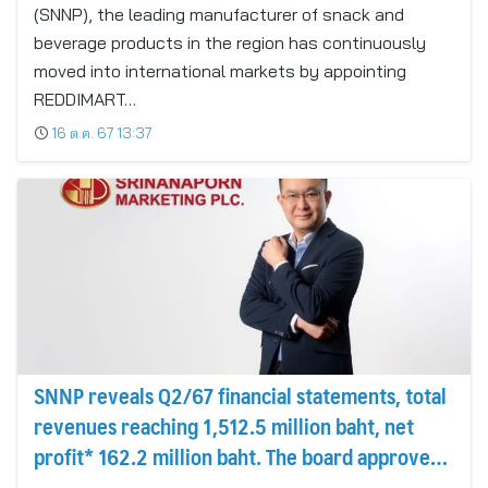
(SNNP), the leading manufacturer of snack and
beverage products in the region has continuously
moved into international markets by appointing
REDDIMART…
16 ต.ค. 67 13:37
SNNP reveals Q2/67 financial statements, total
revenues reaching 1,512.5 million baht, net
profit* 162.2 million baht. The board approved
an interim dividend of 0.25 baht/share, paid on