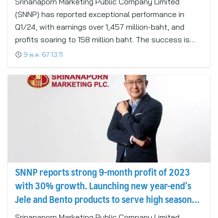
Srinanaporn Marketing Public Company Limited
(SNNP) has reported exceptional performance in
Q1/24, with earnings over 1,457 million-baht, and
profits soaring to 158 million baht. The success is…
9 พ.ค. 67 13:11
SNNP reports strong 9-month profit of 2023
with 30% growth. Launching new year-end’s
Jele and Bento products to serve high season
period, with confidence to achieve double-digit
Srinanaporn Marketing Public Company Limited