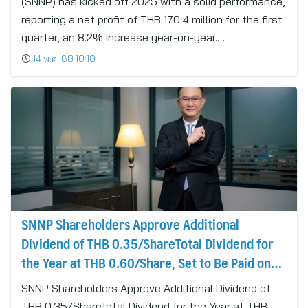
(SNNP) has kicked off 2025 with a solid performance,
reporting a net profit of THB 170.4 million for the first
quarter, an 8.2% increase year-on-year.…
14 พ.ค. 68 10:18
SNNP Shareholders Approve Additional
Dividend of THB 0.35/ShareTotal Dividend for
the Year at THB 0.60/Share, Set to Be Paid on
May 21
SNNP Shareholders Approve Additional Dividend of
THB 0.35/ShareTotal Dividend for the Year at THB