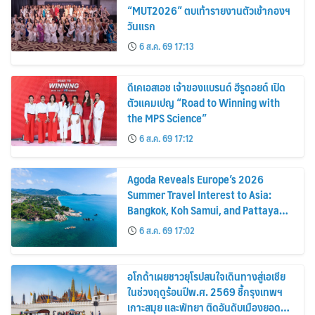
“MUT2026” ตบเท้ารายงานตัวเข้ากองฯ
วันแรก
6 ส.ค. 69 17:13
ดีเคเอสเอช เจ้าของแบรนด์ ฮีรูดอยด์ เปิด
ตัวแคมเปญ “Road to Winning with
the MPS Science”
6 ส.ค. 69 17:12
Agoda Reveals Europe’s 2026
Summer Travel Interest to Asia:
Bangkok, Koh Samui, and Pattaya
Among the Top Cities
6 ส.ค. 69 17:02
อโกด้าเผยชาวยุโรปสนใจเดินทางสู่เอเชีย
ในช่วงฤดูร้อนปีพ.ศ. 2569 ชี้กรุงเทพฯ
เกาะสมุย และพัทยา ติดอันดับเมืองยอด