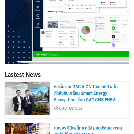
Lastest News
หัวเว่ย และ GAC AION Thailand ผนึก
กำลังขับเคลื่อน Smart Energy
Ecosystem เชื่อม GAC GN8 PHEV
รถยนต์ MPV ระดับพรีเมียม เข้ากับ
6 ส.ค. 69 17:37
พลังงานแสงอาทิตย์ภายในบ้าน
เมเจอร์ ซีนีเพล็กซ์ กรุ้ป มอบประสบการณ์