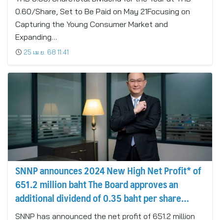
0.60/Share, Set to Be Paid on May 21Focusing on
Capturing the Young Consumer Market and
Expanding…
25 เม.ย. 68 11:41
SNNP announces 2024 New High Net Profit* of
651.2 million baht The Board approves an
additional dividend of 0.35 baht per share
Increasing Treasury Stock budget to 750 Million
SNNP has announced the net profit of 651.2 million