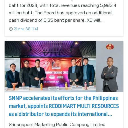
Baht
baht for 2024, with total revenues reaching 5,983.4
million baht. The Board has approved an additional
cash dividend of 0.35 baht per share, XD will…
21 ก.พ. 68 11:41
SNNP accelerates its efforts for the Philippines
market, appoints REDDIMART MULTI RESOURCES
as a distributor to expands its international
customer base to boost sales
Srinanaporn Marketing Public Company Limited