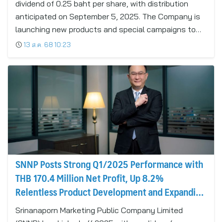
dividend of 0.25 baht per share, with distribution
anticipated on September 5, 2025. The Company is
launching new products and special campaigns to…
13 ส.ค. 68 10:23
SNNP Posts Strong Q1/2025 Performance with
THB 170.4 Million Net Profit, Up 8.2%
Relentless Product Development and Expanding
Youth Market Drive Growth Revenue Surge
Srinanaporn Marketing Public Company Limited
Expected in Q2/2025