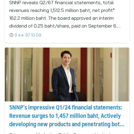
SNNP reveals Q2/67 financial statements, total
September 6
revenues reaching 1,512.5 million baht, net profit*
162.2 million baht. The board approved an interim
dividend of 0.25 baht/share, paid on September 6.…
9 ส.ค. 67 10:09
SNNP’s impressive Q1/24 financial statements:
Revenue surges to 1,457 million baht, Actively
developing new products and penetrating both
domestic and international markets