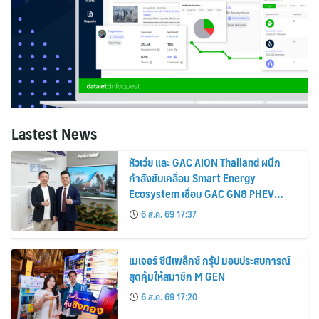
Lastest News
หัวเว่ย และ GAC AION Thailand ผนึก
กำลังขับเคลื่อน Smart Energy
Ecosystem เชื่อม GAC GN8 PHEV
รถยนต์ MPV ระดับพรีเมียม เข้ากับ
6 ส.ค. 69 17:37
พลังงานแสงอาทิตย์ภายในบ้าน
เมเจอร์ ซีนีเพล็กซ์ กรุ้ป มอบประสบการณ์
สุดคุ้มให้สมาชิก M GEN
6 ส.ค. 69 17:20