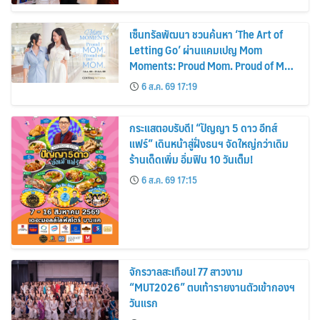
เซ็นทรัลพัฒนา ชวนค้นหา ‘The Art of
Letting Go’ ผ่านแคมเปญ Mom
Moments: Proud Mom. Proud of My
Mom.
6 ส.ค. 69 17:19
กระแสตอบรับดี! “ปัญญา 5 ดาว อีทส์
แฟร์” เดินหน้าสู่ฝั่งธนฯ จัดใหญ่กว่าเดิม
ร้านเด็ดเพิ่ม อิ่มฟิน 10 วันเต็ม!
6 ส.ค. 69 17:15
จักรวาลสะเทือน! 77 สาวงาม
“MUT2026” ตบเท้ารายงานตัวเข้ากองฯ
วันแรก