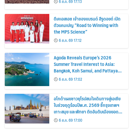
6 ส.ค. 69 17:13
ดีเคเอสเอช เจ้าของแบรนด์ ฮีรูดอยด์ เปิด
ตัวแคมเปญ “Road to Winning with
the MPS Science”
6 ส.ค. 69 17:12
Agoda Reveals Europe’s 2026
Summer Travel Interest to Asia:
Bangkok, Koh Samui, and Pattaya
Among the Top Cities
6 ส.ค. 69 17:02
อโกด้าเผยชาวยุโรปสนใจเดินทางสู่เอเชีย
ในช่วงฤดูร้อนปีพ.ศ. 2569 ชี้กรุงเทพฯ
เกาะสมุย และพัทยา ติดอันดับเมืองยอด
นิยม
6 ส.ค. 69 17:00