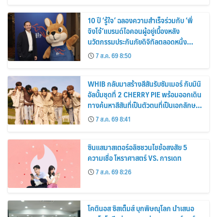
10 ปี ‘รู้ใจ’ ฉลองความสำเร็จร่วมกับ ‘พี่
จิงโจ้’แบรนด์ไอคอนผู้อยู่เบื้องหลัง
นวัตกรรมประกันภัยดิจิทัลตลอดหนึ่ง
ทศวรรษ
7 ส.ค. 69 8:50
WHIB กลับมาสร้างสีสันรับซัมเมอร์ กับมินิ
อัลบั้มชุดที่ 2 CHERRY PIE พร้อมออกเดิน
ทางค้นหาสีสันที่เป็นตัวตนที่เป็นเอกลักษณ์
ของตัวเอง
7 ส.ค. 69 8:41
ซินแสมาสเตอร์อลิซชวนไขข้อสงสัย 5
ความเชื่อ โหราศาสตร์ VS. การเดท
7 ส.ค. 69 8:26
โคตินอส ซิสเต็มส์ บุกพิษณุโลก นำเสนอ