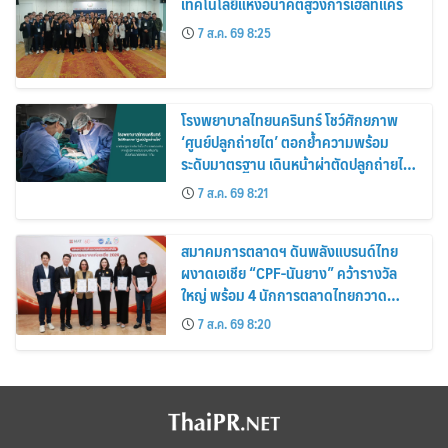
เทคโนโลยีแห่งอนาคตสู่วงการเฮลท์แคร์
7 ส.ค. 69 8:25
โรงพยาบาลไทยนครินทร์ โชว์ศักยภาพ
‘ศูนย์ปลูกถ่ายไต’ ตอกย้ำความพร้อม
ระดับมาตรฐาน เดินหน้าผ่าตัดปลูกถ่ายไต
สำเร็จ 2 รายพร้อมกัน จากผู้บริจาคอวัยวะ
7 ส.ค. 69 8:21
รายเดียวกัน
สมาคมการตลาดฯ ดันพลังแบรนด์ไทย
ผงาดเอเชีย “CPF-นันยาง” คว้ารางวัล
ใหญ่ พร้อม 4 นักการตลาดไทยกวาด
รางวัลบุคคลเวที AMF AMEA & YWN
7 ส.ค. 69 8:20
2026