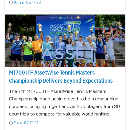
10 ก.พ. 68 17:22
MT700 ITF AssetWise Tennis Masters
Championship Delivers Beyond Expectations
The 7th MT700 ITF AssetWise Tennis Masters
Championship once again proved to be a resounding
success, bringing together over 200 players from 30
countries to compete for valuable world ranking…
11 ธ.ค. 67 10:27