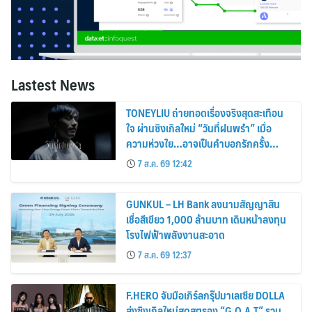
Lastest News
TONEYLIU ถ่ายทอดเรื่องจริงสุดสะเทือน
ใจ ผ่านซิงเกิลใหม่ “วันที่ฝนพรำ” เมื่อ
ความห่วงใย…อาจเป็นคำบอกรักครั้ง
สุดท้าย
7 ส.ค. 69 12:42
GUNKUL – LH Bank ลงนามสัญญาสิน
เชื่อสีเขียว 1,000 ล้านบาท เดินหน้าลงทุน
โรงไฟฟ้าพลังงานสะอาด
7 ส.ค. 69 12:37
F.HERO จับมือเกิร์ลกรุ๊ปมาเลเซีย DOLLA
ส่งซิงเกิลใหม่สุดสตรอง “G.O.A.T” รวม