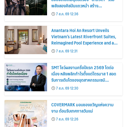
พลังสองศิลปินแถวหน้า สร้าง
ปรากฏการณ์ใหม่แห่งวงการเพลงอาเซียน
7 ส.ค. 69 12:36
Anantara Hoi An Resort Unveils
Vietnam’s Latest Riverfront Suites,
Reimagined Pool Experience and a
Vibrant New Dining Destination
7 ส.ค. 69 12:31
SMT โชว์ผลงานครึ่งปีแรก 2569 โตต่อ
เนื่อง หลังพลิกกำไรตั้งแต่ไตรมาส 1 สอด
รับการเติบโตของอุตสาหกรรมเซมิ
คอนดักเตอร์
7 ส.ค. 69 12:30
COVERMARK มอบของขวัญแห่งความ
งาม ต้อนรับเทศกาลวันแม่
7 ส.ค. 69 12:26