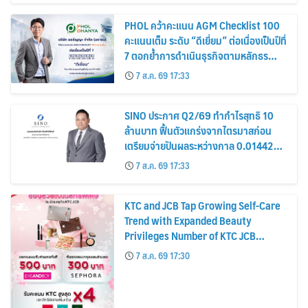
PHOL คว้าคะแนน AGM Checklist 100
คะแนนเต็ม ระดับ “ดีเยี่ยม” ต่อเนื่องเป็นปีที่
7 ตอกย้ำการดำเนินธุรกิจตามหลักธร
รมาภิบาล โปร่งใส สร้างความเชื่อมั่นผู้ถือ
7 ส.ค. 69 17:33
หุ้น
SINO ประกาศ Q2/69 ทำกำไรสุทธิ 10
ล้านบาท ฟื้นตัวแกร่งจากไตรมาสก่อน
เตรียมจ่ายปันผลระหว่างกาล 0.014423
บาทต่อหุ้น ครึ่งปีหลังมุ่งเติบโตต่อเนื่อง
7 ส.ค. 69 17:33
KTC and JCB Tap Growing Self-Care
Trend with Expanded Beauty
Privileges Number of KTC JCB
Cardmembers Spending on
7 ส.ค. 69 17:30
Cosmetics Rises 26%