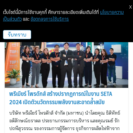
X
เว็บไซต์นี้มีการใช้งานคุกกี้ ศึกษารายละเอียดเพิ่มเติมได้ที่
นโยบายความ
เป็นส่วนตัว
และ
ข้อตกลงการใช้บริการ
Premier Products
รับทราบ
พรีเมียร์ โพรดักส์ สร้างปรากฏการณ์ในงาน SETA
2024 เปิดตัวนวัตกรรมพลังงานสะอาดล้ำสมัย
บริษัท พรีเมียร์ โพรดักส์ จำกัด (มหาชน) นำโดยคุณ ธิติพัทธ์
อดิลักษณ์ธราดล ประธานกรรมการบริหาร และคุณรมย์ รัก
ปถพีสุวรรณ รองกรรมการผู้จัดการ ธุรกิจการผลิตไฟฟ้าจาก