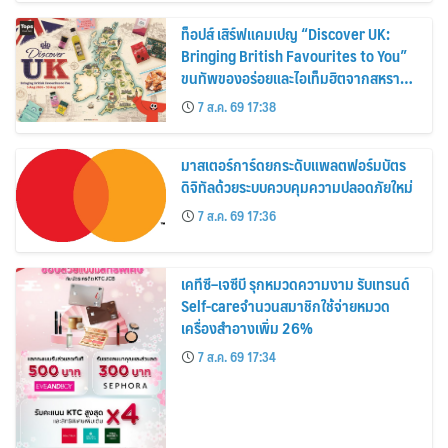
ท็อปส์ เสิร์ฟแคมเปญ “Discover UK:
Bringing British Favourites to You”
ขนทัพของอร่อยและไอเท็มฮิตจากสหราช
อาณาจักร ส่งตรงถึงมือตั้งแต่วันนี้ – 18
7 ส.ค. 69 17:38
สิงหาคมนี้
มาสเตอร์การ์ดยกระดับแพลตฟอร์มบัตร
ดิจิทัลด้วยระบบควบคุมความปลอดภัยใหม่
7 ส.ค. 69 17:36
เคทีซี–เจซีบี รุกหมวดความงาม รับเทรนด์
Self-careจำนวนสมาชิกใช้จ่ายหมวด
เครื่องสำอางเพิ่ม 26%
7 ส.ค. 69 17:34