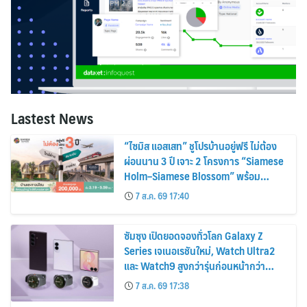
Lastest News
“ไซมิส แอสเสท” ชูโปรบ้านอยู่ฟรี ไม่ต้อง
ผ่อนนาน 3 ปี เจาะ 2 โครงการ “Siamese
Holm–Siamese Blossom” พร้อม
ส่วนลดและสิทธิพิเศษถึง 31 สิงหาคม
7 ส.ค. 69 17:40
2569
ซัมซุง เปิดยอดจองทั่วโลก Galaxy Z
Series เจเนอเรชันใหม่, Watch Ultra2
และ Watch9 สูงกว่ารุ่นก่อนหน้ากว่า
30%
7 ส.ค. 69 17:38