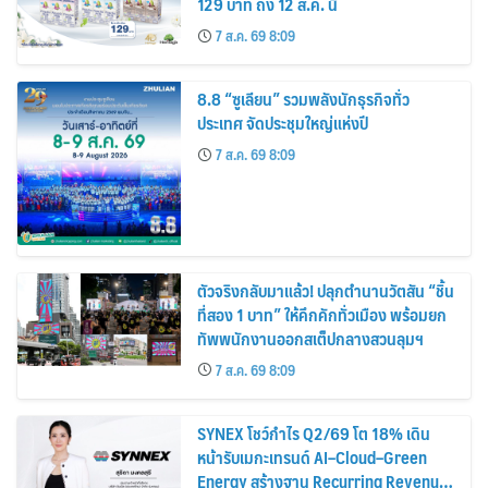
129 บาท ถึง 12 ส.ค. นี้
7 ส.ค. 69 8:09
8.8 “ซูเลียน” รวมพลังนักธุรกิจทั่ว
ประเทศ จัดประชุมใหญ่แห่งปี
7 ส.ค. 69 8:09
ตัวจริงกลับมาแล้ว! ปลุกตำนานวัตสัน “ชิ้น
ที่สอง 1 บาท” ให้คึกคักทั่วเมือง พร้อมยก
ทัพพนักงานออกสเต็ปกลางสวนลุมฯ
7 ส.ค. 69 8:09
SYNEX โชว์กำไร Q2/69 โต 18% เดิน
หน้ารับเมกะเทรนด์ AI–Cloud–Green
Energy สร้างฐาน Recurring Revenue