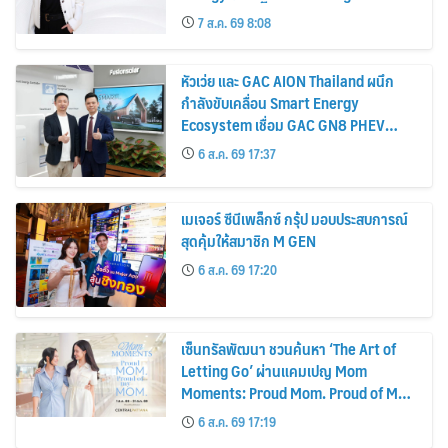
เร่งเครื่อง New Growth Engine รับการ
7 ส.ค. 69 8:08
เติบโตระยะยาว พร้อมจ่ายปันผลระหว่าง
กาล 0.10 บาทต่อหุ้น
หัวเว่ย และ GAC AION Thailand ผนึก
กำลังขับเคลื่อน Smart Energy
Ecosystem เชื่อม GAC GN8 PHEV
รถยนต์ MPV ระดับพรีเมียม เข้ากับ
6 ส.ค. 69 17:37
พลังงานแสงอาทิตย์ภายในบ้าน
เมเจอร์ ซีนีเพล็กซ์ กรุ้ป มอบประสบการณ์
สุดคุ้มให้สมาชิก M GEN
6 ส.ค. 69 17:20
เซ็นทรัลพัฒนา ชวนค้นหา ‘The Art of
Letting Go’ ผ่านแคมเปญ Mom
Moments: Proud Mom. Proud of My
Mom.
6 ส.ค. 69 17:19