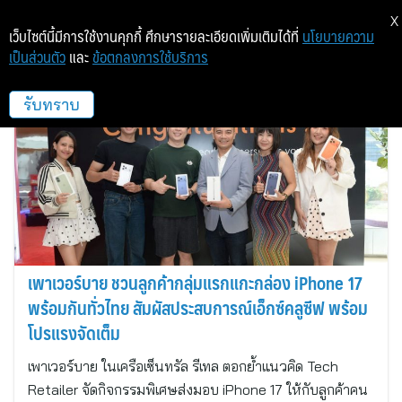
X
เว็บไซต์นี้มีการใช้งานคุกกี้ ศึกษารายละเอียดเพิ่มเติมได้ที่
นโยบายความ
เป็นส่วนตัว
และ
ข้อตกลงการใช้บริการ
PowerBuy
รับทราบ
เพาเวอร์บาย ชวนลูกค้ากลุ่มแรกแกะกล่อง iPhone 17
พร้อมกันทั่วไทย สัมผัสประสบการณ์เอ็กซ์คลูซีฟ พร้อม
โปรแรงจัดเต็ม
เพาเวอร์บาย ในเครือเซ็นทรัล รีเทล ตอกย้ำแนวคิด Tech
Retailer จัดกิจกรรมพิเศษส่งมอบ iPhone 17 ให้กับลูกค้าคน