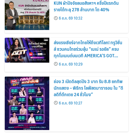
KUN ฝ่าปัจจัยลบอสังหาฯ ครึ่งปีแรกดัน
รายได้ทะลุ 278 ล้านบาท โต 40%
6 ส.ค. 69 10:32
ส่งแรงเชียร์จากไทยให้ถึงเวทีโลก! ทรูวิชั่น
ส์ ชวนคนไทยร่วมลุ้น “เนเน่ รอยัล” ครบ
ทุกโมเมนต์บนเวที AMERICA’S GOT
TALENT SEASON 21
6 ส.ค. 69 10:29
ช่อง 3 เปิดดีลสุดปัง 3 บาท รับ 8.8 ยกทัพ
นักแสดง – พิธีกร ไลฟ์สดมาราธอน ใน “ดี
ลดีที่ตึกเตย 24 ชั่วโมง”
6 ส.ค. 69 10:27