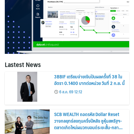
Lastest News
3BBIF เตรียมจ่ายเงินปันผลครั้งที่ 38 ใน
อัตรา 0.1400 บาทต่อหน่วย วันที่ 2 ก.ย. นี้
6 ส.ค. 69 12:12
SCB WEALTH ถอดรหัส Dollar Reset
วางกลยุทธ์ลงทุนครึ่งปีหลัง ชูหุ้นสหรัฐฯ-
ตลาดเกิดใหม่ผนวกบอนด์ระยะสั้น-กลาง
เสริมพอร์ตแกร่ง