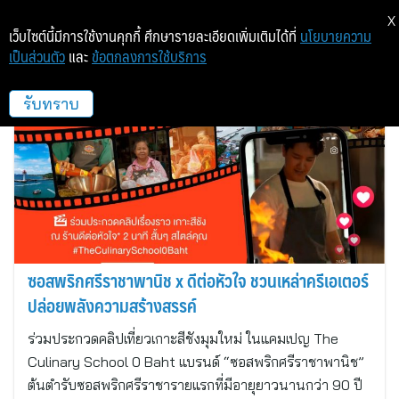
X
เว็บไซต์นี้มีการใช้งานคุกกี้ ศึกษารายละเอียดเพิ่มเติมได้ที่
นโยบายความ
เป็นส่วนตัว
และ
ข้อตกลงการใช้บริการ
MSL Group Thailand
รับทราบ
ซอสพริกศรีราชาพานิช x ดีต่อหัวใจ ชวนเหล่าครีเอเตอร์
ปล่อยพลังความสร้างสรรค์
ร่วมประกวดคลิปเที่ยวเกาะสีชังมุมใหม่ ในแคมเปญ The
Culinary School 0 Baht แบรนด์ “ซอสพริกศรีราชาพานิช”
ต้นตำรับซอสพริกศรีราชารายแรกที่มีอายุยาวนานกว่า 90 ปี