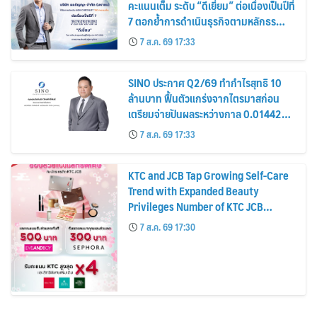
คะแนนเต็ม ระดับ “ดีเยี่ยม” ต่อเนื่องเป็นปีที่
7 ตอกย้ำการดำเนินธุรกิจตามหลักธร
รมาภิบาล โปร่งใส สร้างความเชื่อมั่นผู้ถือ
7 ส.ค. 69 17:33
หุ้น
SINO ประกาศ Q2/69 ทำกำไรสุทธิ 10
ล้านบาท ฟื้นตัวแกร่งจากไตรมาสก่อน
เตรียมจ่ายปันผลระหว่างกาล 0.014423
บาทต่อหุ้น ครึ่งปีหลังมุ่งเติบโตต่อเนื่อง
7 ส.ค. 69 17:33
KTC and JCB Tap Growing Self-Care
Trend with Expanded Beauty
Privileges Number of KTC JCB
Cardmembers Spending on
7 ส.ค. 69 17:30
Cosmetics Rises 26%