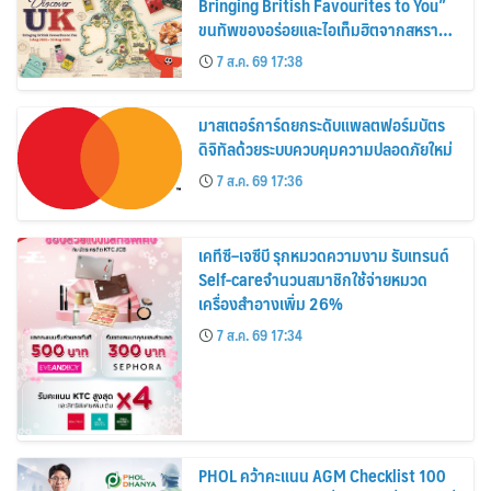
Bringing British Favourites to You”
ขนทัพของอร่อยและไอเท็มฮิตจากสหราช
อาณาจักร ส่งตรงถึงมือตั้งแต่วันนี้ – 18
7 ส.ค. 69 17:38
สิงหาคมนี้
มาสเตอร์การ์ดยกระดับแพลตฟอร์มบัตร
ดิจิทัลด้วยระบบควบคุมความปลอดภัยใหม่
7 ส.ค. 69 17:36
เคทีซี–เจซีบี รุกหมวดความงาม รับเทรนด์
Self-careจำนวนสมาชิกใช้จ่ายหมวด
เครื่องสำอางเพิ่ม 26%
7 ส.ค. 69 17:34
PHOL คว้าคะแนน AGM Checklist 100