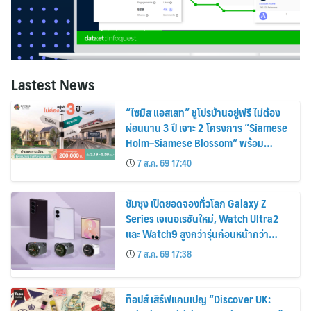
Lastest News
“ไซมิส แอสเสท” ชูโปรบ้านอยู่ฟรี ไม่ต้อง
ผ่อนนาน 3 ปี เจาะ 2 โครงการ “Siamese
Holm–Siamese Blossom” พร้อม
ส่วนลดและสิทธิพิเศษถึง 31 สิงหาคม
7 ส.ค. 69 17:40
2569
ซัมซุง เปิดยอดจองทั่วโลก Galaxy Z
Series เจเนอเรชันใหม่, Watch Ultra2
และ Watch9 สูงกว่ารุ่นก่อนหน้ากว่า
30%
7 ส.ค. 69 17:38
ท็อปส์ เสิร์ฟแคมเปญ “Discover UK: