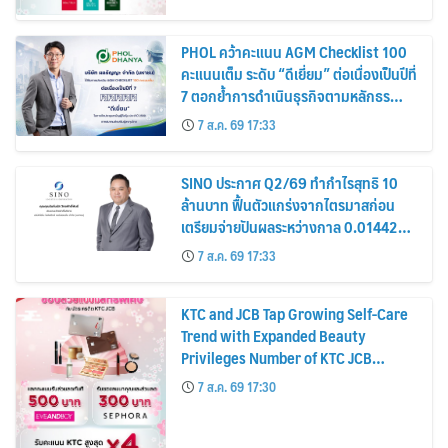
PHOL คว้าคะแนน AGM Checklist 100
คะแนนเต็ม ระดับ “ดีเยี่ยม” ต่อเนื่องเป็นปีที่
7 ตอกย้ำการดำเนินธุรกิจตามหลักธร
รมาภิบาล โปร่งใส สร้างความเชื่อมั่นผู้ถือ
7 ส.ค. 69 17:33
หุ้น
SINO ประกาศ Q2/69 ทำกำไรสุทธิ 10
ล้านบาท ฟื้นตัวแกร่งจากไตรมาสก่อน
เตรียมจ่ายปันผลระหว่างกาล 0.014423
บาทต่อหุ้น ครึ่งปีหลังมุ่งเติบโตต่อเนื่อง
7 ส.ค. 69 17:33
KTC and JCB Tap Growing Self-Care
Trend with Expanded Beauty
Privileges Number of KTC JCB
Cardmembers Spending on
7 ส.ค. 69 17:30
Cosmetics Rises 26%