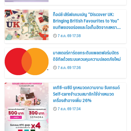
ท็อปส์ เสิร์ฟแคมเปญ “Discover UK:
Bringing British Favourites to You”
ขนทัพของอร่อยและไอเท็มฮิตจากสหราช
อาณาจักร ส่งตรงถึงมือตั้งแต่วันนี้ – 18
7 ส.ค. 69 17:38
สิงหาคมนี้
มาสเตอร์การ์ดยกระดับแพลตฟอร์มบัตร
ดิจิทัลด้วยระบบควบคุมความปลอดภัยใหม่
7 ส.ค. 69 17:36
เคทีซี–เจซีบี รุกหมวดความงาม รับเทรนด์
Self-careจำนวนสมาชิกใช้จ่ายหมวด
เครื่องสำอางเพิ่ม 26%
7 ส.ค. 69 17:34