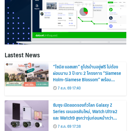
Lastest News
“ไซมิส แอสเสท” ชูโปรบ้านอยู่ฟรี ไม่ต้อง
ผ่อนนาน 3 ปี เจาะ 2 โครงการ “Siamese
Holm–Siamese Blossom” พร้อม
ส่วนลดและสิทธิพิเศษถึง 31 สิงหาคม
7 ส.ค. 69 17:40
2569
ซัมซุง เปิดยอดจองทั่วโลก Galaxy Z
Series เจเนอเรชันใหม่, Watch Ultra2
และ Watch9 สูงกว่ารุ่นก่อนหน้ากว่า
30%
7 ส.ค. 69 17:38