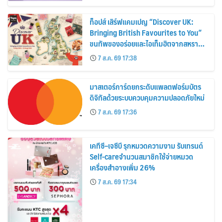
ท็อปส์ เสิร์ฟแคมเปญ “Discover UK:
Bringing British Favourites to You”
ขนทัพของอร่อยและไอเท็มฮิตจากสหราช
อาณาจักร ส่งตรงถึงมือตั้งแต่วันนี้ – 18
7 ส.ค. 69 17:38
สิงหาคมนี้
มาสเตอร์การ์ดยกระดับแพลตฟอร์มบัตร
ดิจิทัลด้วยระบบควบคุมความปลอดภัยใหม่
7 ส.ค. 69 17:36
เคทีซี–เจซีบี รุกหมวดความงาม รับเทรนด์
Self-careจำนวนสมาชิกใช้จ่ายหมวด
เครื่องสำอางเพิ่ม 26%
7 ส.ค. 69 17:34