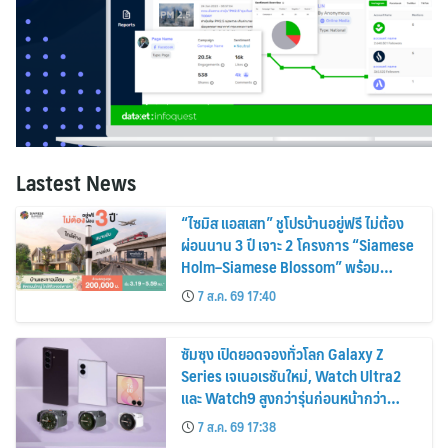
Lastest News
“ไซมิส แอสเสท” ชูโปรบ้านอยู่ฟรี ไม่ต้อง
ผ่อนนาน 3 ปี เจาะ 2 โครงการ “Siamese
Holm–Siamese Blossom” พร้อม
ส่วนลดและสิทธิพิเศษถึง 31 สิงหาคม
7 ส.ค. 69 17:40
2569
ซัมซุง เปิดยอดจองทั่วโลก Galaxy Z
Series เจเนอเรชันใหม่, Watch Ultra2
และ Watch9 สูงกว่ารุ่นก่อนหน้ากว่า
30%
7 ส.ค. 69 17:38