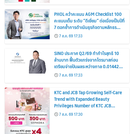
PHOL คว้าคะแนน AGM Checklist 100
คะแนนเต็ม ระดับ “ดีเยี่ยม” ต่อเนื่องเป็นปีที่
7 ตอกย้ำการดำเนินธุรกิจตามหลักธร
รมาภิบาล โปร่งใส สร้างความเชื่อมั่นผู้ถือ
7 ส.ค. 69 17:33
หุ้น
SINO ประกาศ Q2/69 ทำกำไรสุทธิ 10
ล้านบาท ฟื้นตัวแกร่งจากไตรมาสก่อน
เตรียมจ่ายปันผลระหว่างกาล 0.014423
บาทต่อหุ้น ครึ่งปีหลังมุ่งเติบโตต่อเนื่อง
7 ส.ค. 69 17:33
KTC and JCB Tap Growing Self-Care
Trend with Expanded Beauty
Privileges Number of KTC JCB
Cardmembers Spending on
7 ส.ค. 69 17:30
Cosmetics Rises 26%