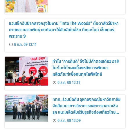
ชวนเช็คอินป่ากลางกรุงในงาน “Into The Woods” ตื่นตาสัตว์ป่าหา
ยากหลากสายพันธุ์ ยกทัพมาให้สัมผัสใกล้ชิด ที่เดอะไนน์ เซ็นเตอร์
พระราม 9
6 ส.ค. 69 13:11
ทำไม ‘การกินดี’ จึงไม่มีคำตอบเดียว อายิ
โนะโมะโต๊ะเผยเบื้องหลังการพัฒนา
ผลิตภัณฑ์เพื่อคนทุกไลฟ์สไตล์
6 ส.ค. 69 13:11
ททท. ร่วมมือกับ จุฬาลงกรณ์มหาวิทยาลัย
จัดสัมมนาทางวิชาการและการตลาดเชิง
รุก แนะเคล็ดลับปรับธุรกิจท่องเที่ยวไทย
“ขายได้ ขายดี ขายนาน”
6 ส.ค. 69 13:09