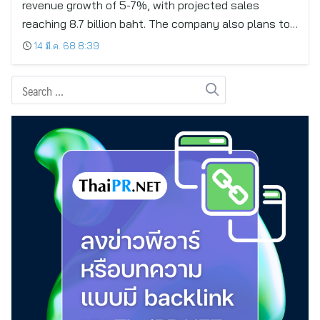
revenue growth of 5-7%, with projected sales
reaching 8.7 billion baht. The company also plans to…
14 มี.ค. 68 8:39