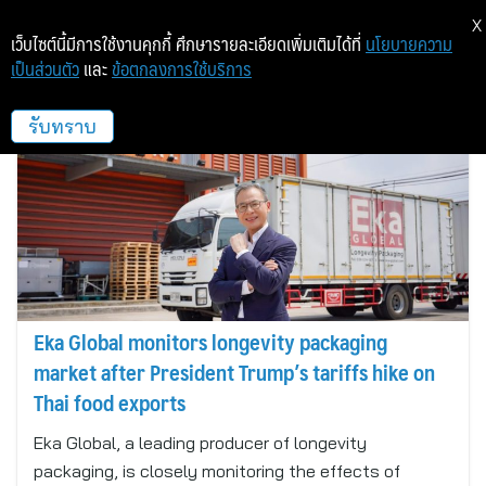
X
เว็บไซต์นี้มีการใช้งานคุกกี้ ศึกษารายละเอียดเพิ่มเติมได้ที่
นโยบายความ
เป็นส่วนตัว
และ
ข้อตกลงการใช้บริการ
Make A Wealth
รับทราบ
Eka Global monitors longevity packaging
market after President Trump’s tariffs hike on
Thai food exports
Eka Global, a leading producer of longevity
packaging, is closely monitoring the effects of