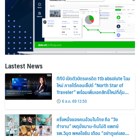
Lastest News
ทีทีบี เปิดตัวบัตรเครดิต ttb absolute โฉม
ใหม่ ภายใต้คอนเซ็ปต์ “North Star of
Traveler” พร้อมเพิ่มเอกสิทธิ์ใหม่ที่คุ้มค่า
กว่าเดิม
6 ส.ค. 69 13:50
ครึ่งหนึ่งของคนอ้วนในไทย คือ “วัย
ทำงาน” เหตุนั่งนาน-กินไม่ดี แพทย์
รพ.วิมุต พหลโยธิน เตือน “อย่าดูแค่เลขบน
ตาชั่ง” แนะปรับพฤติกรรมระยะยาว